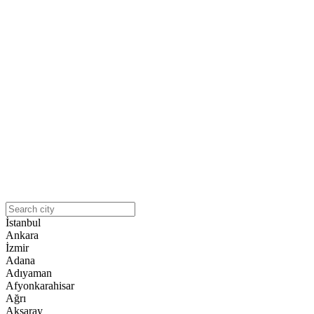
İstanbul
Ankara
İzmir
Adana
Adıyaman
Afyonkarahisar
Ağrı
Aksaray