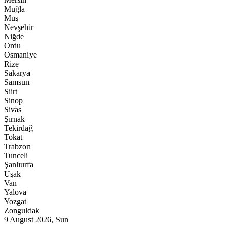
Muğla
Muş
Nevşehir
Niğde
Ordu
Osmaniye
Rize
Sakarya
Samsun
Siirt
Sinop
Sivas
Şırnak
Tekirdağ
Tokat
Trabzon
Tunceli
Şanlıurfa
Uşak
Van
Yalova
Yozgat
Zonguldak
9 August 2026, Sun