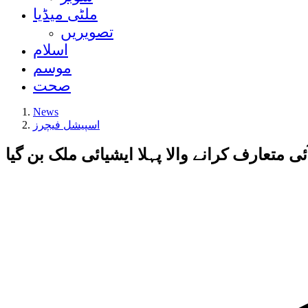
ملٹی میڈیا
تصویریں
اسلام
موسم
صحت
News
اسپیشل فیچرز
ئی متعارف کرانے والا پہلا ایشیائی ملک بن گیا