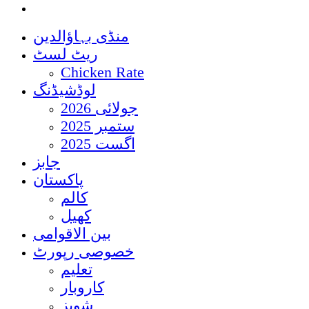
منڈی بہاؤالدین
ریٹ لسٹ
Chicken Rate
لوڈشیڈنگ
جولائی 2026
ستمبر 2025
اگست 2025
جابز
پاکستان
کالم
کھیل
بین الاقوامی
خصوصی رپورٹ
تعلیم
کاروبار
شوبز