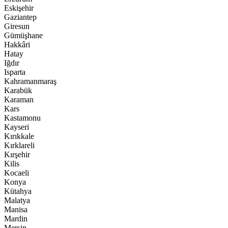
Eskişehir
Gaziantep
Giresun
Gümüşhane
Hakkâri
Hatay
Iğdır
Isparta
Kahramanmaraş
Karabük
Karaman
Kars
Kastamonu
Kayseri
Kırıkkale
Kırklareli
Kırşehir
Kilis
Kocaeli
Konya
Kütahya
Malatya
Manisa
Mardin
Mersin