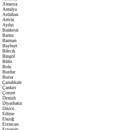
Amasya
Antalya
Ardahan
Artvin
Aydın
Balıkesir
Bartın
Batman
Bayburt
Bilecik
Bingöl
Bitlis
Bolu
Burdur
Bursa
Çanakkale
Çankırı
Çorum
Denizli
Diyarbakır
Düzce
Edirne
Elazığ
Erzincan
Erzurum