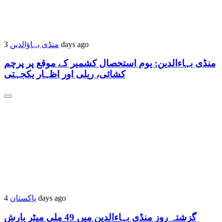
منڈی بہاؤالدین
3 days ago
منڈی بہاءالدین: یوم استحصال کشمیر کے موقع پر پرچم
کشائی، ریلی اور اظہار یکجہتی
پاکستان
4 days ago
گزشتہ روز منڈی بہاءالدین میں 49 ملی میٹر بارش