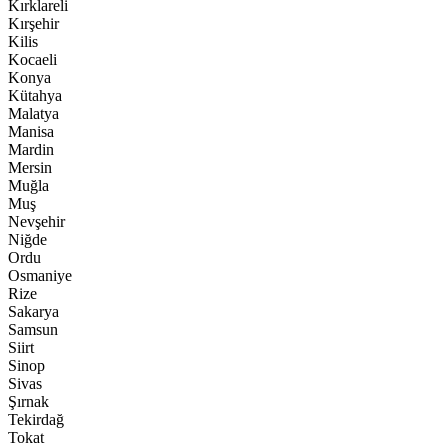
Kırklareli
Kırşehir
Kilis
Kocaeli
Konya
Kütahya
Malatya
Manisa
Mardin
Mersin
Muğla
Muş
Nevşehir
Niğde
Ordu
Osmaniye
Rize
Sakarya
Samsun
Siirt
Sinop
Sivas
Şırnak
Tekirdağ
Tokat