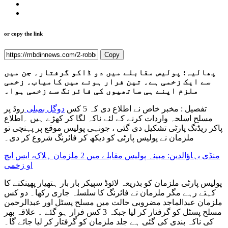
or copy the link
Copy
پھالیہ: پولیس مقابلے میں دو ڈاکو گرفتار۔ جن میں
سے ایک زخمی ہے۔ تین فرار ہونے میں کامیاب۔ زخمی
ملزم اپنے ہی ساتھیوں کی فائرنگ سے زخمی ہوا۔
تفصیل : مخبر خاص نے اطلاع دی کہ 5 کس
دوگل
بمبلی
روڈ پر
مسلح اسلحہ واردات کرنے کے لئے ناکہ لگا کر کھڑے ہیں ۔اطلاع
پاکر ریڈنگ پارٹی تشکیل دی گئی ، جونہی پولیس موقع پر پہنچی تو
ملزمان نے پولیس پارٹی کو دیکھ کر فائرنگ شروع کر دی۔
منڈی بہاؤالدین: مبینہ پولیس مقابلے میں 2 ملزمان ہلاک، ایس ایچ
او زخمی
پولیس پارٹی ملزمان کو بذریعہ لائوڈ سپیکر بار بار ہتھیار پھینکنے کا
کہتے رہے مگر ملزمان نے فائرنگ کا سلسلہ جاری رکھا۔ دو کس
ملزمان عبدالماجد مضروبی حالت میں مسلح پسٹل اور عبدالرحمن
مسلح پسٹل کو گرفتار کر لیا جبکہ 3 کس فرار ہو گئے ۔ علاقہ بھر
کی ناکہ بندی کی گئی ہے جلد ملزمان کو گرفتار کر لیا جائے گا۔