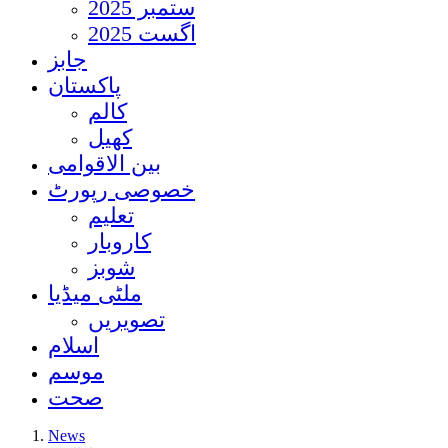
ستمبر 2025
اگست 2025
جابز
پاکستان
کالم
کھیل
بین الاقوامی
خصوصی رپورٹ
تعلیم
کاروبار
شوبز
ملٹی میڈیا
تصویریں
اسلام
موسم
صحت
News