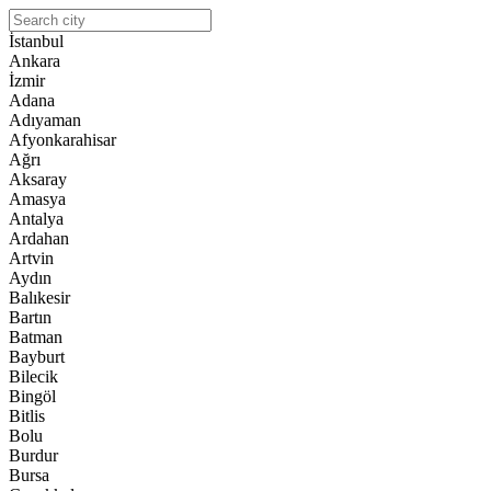
İstanbul
Ankara
İzmir
Adana
Adıyaman
Afyonkarahisar
Ağrı
Aksaray
Amasya
Antalya
Ardahan
Artvin
Aydın
Balıkesir
Bartın
Batman
Bayburt
Bilecik
Bingöl
Bitlis
Bolu
Burdur
Bursa