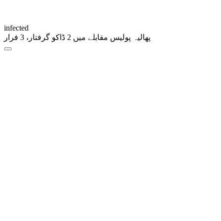
infected
پھالیہ پولیس مقابلے میں 2 ڈاکو گرفتار، 3 فرار