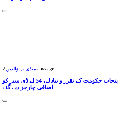
منڈی بہاؤالدین
2 days ago
پنجاب حکومت کے تقرر و تبادلے، 54 اے ڈی سیز کو
اضافی چارجز دیے گئے