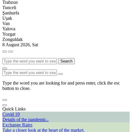
Trabzon
Tunceli
Şanlıurfa
Uşak
Van
Yalova
Yozgat
Zonguldak
8 August 2026, Sat
Search
Type the word you are looking for and press enter, click the esc
button to close.
Quick Links
Covid 19
Details of the pandemic..
Exchange Rates
Take a closer look at the heart of the market.