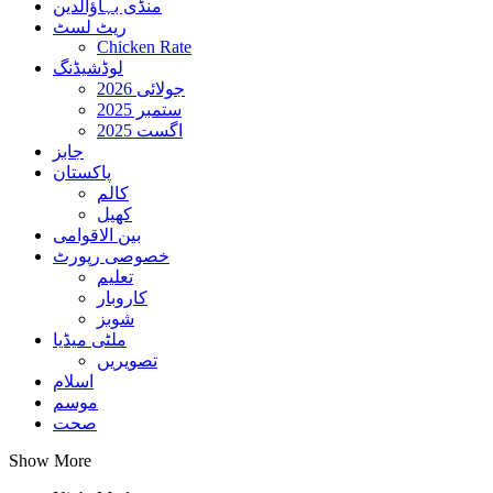
منڈی بہاؤالدین
ریٹ لسٹ
Chicken Rate
لوڈشیڈنگ
جولائی 2026
ستمبر 2025
اگست 2025
جابز
پاکستان
کالم
کھیل
بین الاقوامی
خصوصی رپورٹ
تعلیم
کاروبار
شوبز
ملٹی میڈیا
تصویریں
اسلام
موسم
صحت
Show More