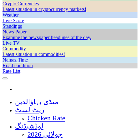
Crypto Currencies
Latest situation in cryptocurrency markets!
Weather
Live Score
Standings
News Paper
Examine the newspaper headlines of the day.
Live TV
Commodity
Latest situation in commodities!
Namaz Time
Road condition
Rate List
منڈی بہاؤالدین
ریٹ لسٹ
Chicken Rate
لوڈشیڈنگ
جولائی 2026