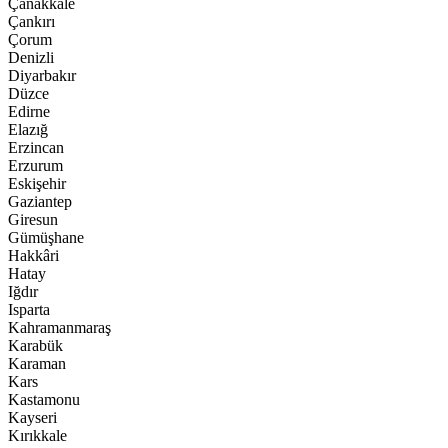
Çanakkale
Çankırı
Çorum
Denizli
Diyarbakır
Düzce
Edirne
Elazığ
Erzincan
Erzurum
Eskişehir
Gaziantep
Giresun
Gümüşhane
Hakkâri
Hatay
Iğdır
Isparta
Kahramanmaraş
Karabük
Karaman
Kars
Kastamonu
Kayseri
Kırıkkale