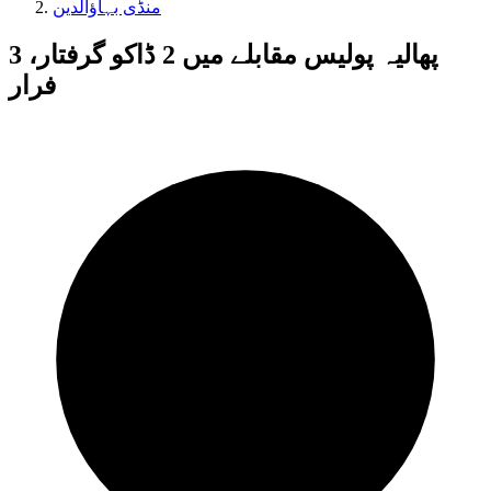
منڈی بہاؤالدین
پھالیہ پولیس مقابلے میں 2 ڈاکو گرفتار، 3
فرار