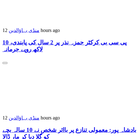
منڈی بہاؤالدین
12 hours ago
پی سی بی کرکٹر حمزہ نذر پر 2 سال کی پابندی، 10
لاکھ روپے جرمانہ
منڈی بہاؤالدین
12 hours ago
بادشاہ پور: معمولی تنازع پر بااثر شخص نے 10 سالہ بچے
کو گلا دبا کر مار ڈالا