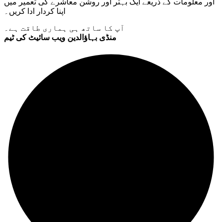
اور معلومات کے ذریعے ایک بہتر اور روشن معاشرے کی تعمیر میں
اپنا کردار ادا کریں۔
آپ کا ساتھ ہی ہماری طاقت ہے۔
منڈی بہاؤالدین ویب سائیٹ کی ٹیم