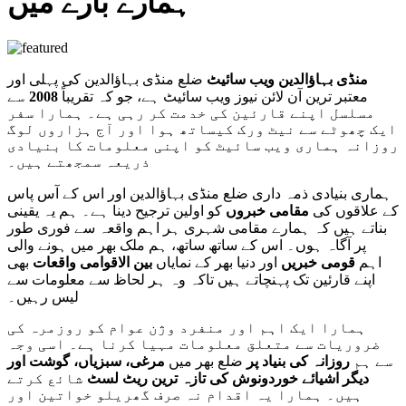
ہمارے بارے میں
منڈی بہاؤالدین ویب سائیٹ
ضلع منڈی بہاؤالدین کی پہلی اور
معتبر ترین آن لائن نیوز ویب سائیٹ ہے، جو کہ تقریباً
2008
سے
مسلسل اپنے قارئین کی خدمت کر رہی ہے۔ ہمارا سفر
ایک چھوٹے سے نیٹ ورک کیساتھ ہوا اور آج ہزاروں لوگ
روزانہ ہماری ویب سائیٹ کو اپنی معلومات کا بنیادی
ذریعہ سمجھتے ہیں۔
ہماری بنیادی ذمہ داری ضلع منڈی بہاؤالدین اور اس کے آس پاس
کے علاقوں کی
مقامی خبروں
کو اولین ترجیح دینا ہے۔ ہم یہ یقینی
بناتے ہیں کہ ہمارے مقامی شہری ہر اہم واقعہ سے فوری طور
پر آگاہ ہوں۔ اس کے ساتھ ساتھ، ہم ملک بھر میں ہونے والی
اہم
قومی خبریں
اور دنیا بھر کے نمایاں
بین الاقوامی واقعات
بھی
اپنے قارئین تک پہنچاتے ہیں تاکہ وہ ہر لحاظ سے معلومات سے
لیس رہیں۔
ہمارا ایک اہم اور منفرد وژن عوام کو روزمرہ کی
ضروریات سے متعلق معلومات مہیا کرنا ہے۔ اسی وجہ
سے ہم
روزانہ کی بنیاد پر
ضلع بھر میں
مرغی، سبزیاں، گوشت اور
دیگر اشیائے خوردونوش کی تازہ ترین ریٹ لسٹ
شائع کرتے
ہیں۔ ہمارا یہ اقدام نہ صرف گھریلو خواتین اور