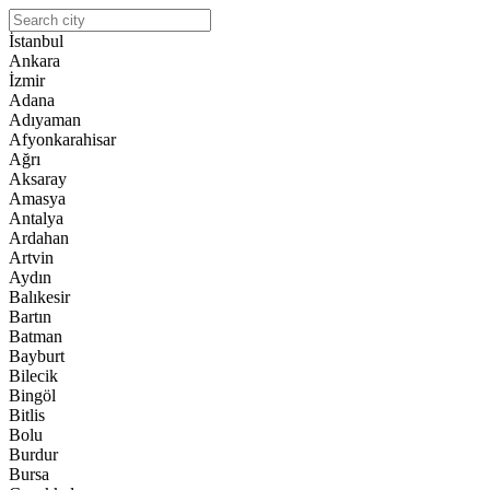
İstanbul
Ankara
İzmir
Adana
Adıyaman
Afyonkarahisar
Ağrı
Aksaray
Amasya
Antalya
Ardahan
Artvin
Aydın
Balıkesir
Bartın
Batman
Bayburt
Bilecik
Bingöl
Bitlis
Bolu
Burdur
Bursa