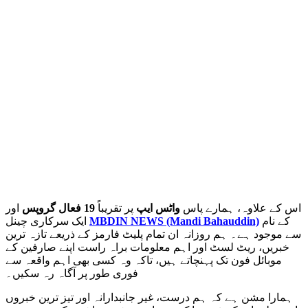
اس کے علاوہ، ہمارے پاس
واٹس ایپ
پر تقریباً
19 فعال گروپس
اور
کے نام
MBDIN NEWS (Mandi Bahauddin)
ایک سرکاری چینل
سے موجود ہے۔ ہم روزانہ ان تمام پلیٹ فارمز کے ذریعے تازہ ترین
خبریں، ریٹ لسٹ اور اہم معلومات براہ راست اپنے صارفین کے
موبائل فون تک پہنچاتے ہیں، تاکہ وہ کسی بھی اہم واقعہ سے
فوری طور پر آگاہ رہ سکیں۔
ہمارا مشن ہے کہ ہم درست، غیر جانبدارانہ اور تیز ترین خبروں