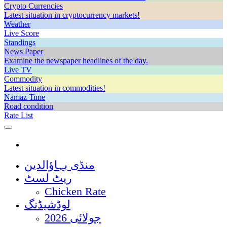
Crypto Currencies
Latest situation in cryptocurrency markets!
Weather
Live Score
Standings
News Paper
Examine the newspaper headlines of the day.
Live TV
Commodity
Latest situation in commodities!
Namaz Time
Road condition
Rate List
منڈی بہاؤالدین
ریٹ لسٹ
Chicken Rate
لوڈشیڈنگ
جولائی 2026