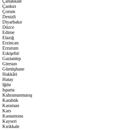
Çanakkale
Çankırı
Çorum
Denizli
Diyarbakır
Düzce
Edirne
Elazığ
Erzincan
Erzurum
Eskişehir
Gaziantep
Giresun
Gümüşhane
Hakkâri
Hatay
Iğdır
Isparta
Kahramanmaraş
Karabük
Karaman
Kars
Kastamonu
Kayseri
Kırıkkale