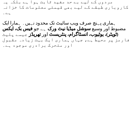
مردوں کے لیے بے حد مفید ثابت ہوا ہے بلکہ یہ
کاروباری طبقے کے لیے بھی قیمتی معلومات کا خزانہ
ہے۔
ہماری پہنچ صرف ویب سائیٹ تک محدود نہیں۔ ہمارا ایک
مضبوط اور وسیع
سوشل میڈیا نیٹ ورک
ہے جو
فیس بک، ایکس
(ٹویٹر)، یوٹیوب، انسٹاگرام، پنٹریسٹ
اور
تھریڈز
جیسے پلیٹ
فارمز پر محیط ہے، جہاں ہماری ایک بہت زیادہ مقبول
اور متحرک برادری موجود ہے۔