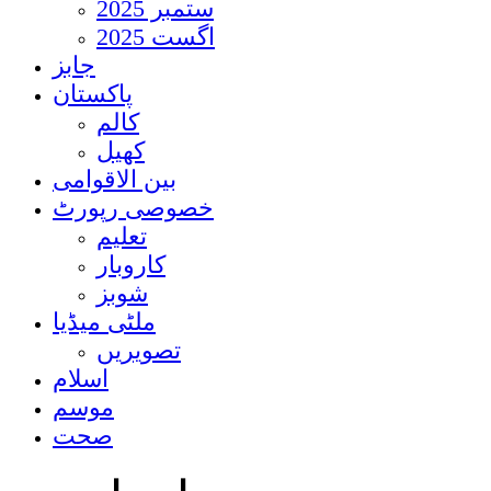
ستمبر 2025
اگست 2025
جابز
پاکستان
کالم
کھیل
بین الاقوامی
خصوصی رپورٹ
تعلیم
کاروبار
شوبز
ملٹی میڈیا
تصویریں
اسلام
موسم
صحت