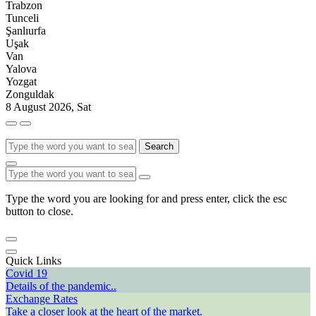
Trabzon
Tunceli
Şanlıurfa
Uşak
Van
Yalova
Yozgat
Zonguldak
8 August 2026, Sat
Search
Type the word you are looking for and press enter, click the esc
button to close.
Quick Links
Covid 19
Details of the pandemic..
Exchange Rates
Take a closer look at the heart of the market.