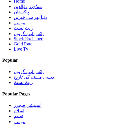
Home
منڈی بہاؤالدین
پاکستان
دنیا بھر سے خبریں
موسم
ریٹ لسٹ
واٹس ایپ گروپ
Stock Exchange
Gold Rate
Live Tv
Popular
واٹس ایپ گروپ
دیسی مہینے کی تاریخ
ریٹ لسٹ
Popular Pages
اسپیشل فیچرز
اسلام
تعلیم
موسم