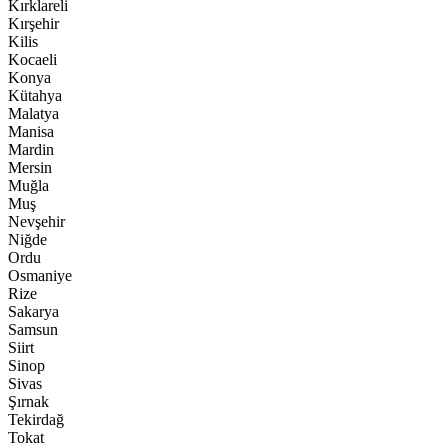
Kırklareli
Kırşehir
Kilis
Kocaeli
Konya
Kütahya
Malatya
Manisa
Mardin
Mersin
Muğla
Muş
Nevşehir
Niğde
Ordu
Osmaniye
Rize
Sakarya
Samsun
Siirt
Sinop
Sivas
Şırnak
Tekirdağ
Tokat