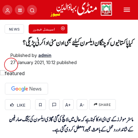
اسپیشل فیچرز
NEWS
کیاپاکستانیوں کو چنگان ایلسون کیلئے بھی اون منی اداکرنی پڑیگی؟
Published by
admin
27 January 2021, 10:12
published
A+
A-
LIKE
SHARE
ماسٹر موٹرز کے سی ای او کا کہنا ہے کہ حال میں لانچ کی گئی گاڑی ایلسون کی بکنگ صارفین
کے شاندار ردعمل کے باعث مجبوراً معطل کردی گئی ہے۔