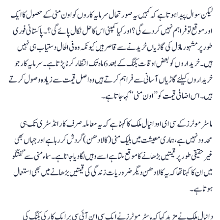
لیکن سوال پیدا ہوتا ہے کہ کہیں یہ صورتحال سرمایہ کاروں کو اون منی کے حصول کا ایک
اور موقع تو فراہم نہیں کردے گی؟ اور کیا کمپنی اس کا حل نکال پائے گی؟۔ پاکستانی فوری
طور پر مشہور ماڈل کی گاڑیاں خریدنے سے قاصر ہیں کیونکہ وہ فی الحال دستیاب ہی نہیں
ہیں۔ خریداروں کو بعض اوقات بکنگ کے بعد 6 ماہ تک انتظار کرنا پڑتا ہے۔ سرمایہ کار جو
خریداروں کیلئے گاڑیاں آسانی سے فراہم کرتے ہیں وہ اصل قیمت سے زیادہ وصول کرتے
ہیں۔ اس اضافی قیمت کو ’’اون منی‘‘ کہا جاتا ہے۔
ماسٹر موٹرز کے سی ای او دانیال ملک کا کہنا ہے کہ یہ معاملہ صرف کار انڈسٹری تک ہی
محدود نہیں ہے، ہماری معیشت میں بلیک منی (کالا دھن) گردش کررہا ہے اور جہاں بھی
غیر حقیقی طور پر قیمتیں بڑھانے کا موقع ملتا ہے اسے وہیں لگادیا جاتا ہے۔ سماء منی سے گفتگو
میں ان کا کہنا تھا کہ یہ کالا دھن دیگر ضروریات زندگی کی قیمتیں بڑھانے میں بھی استعمال
ہوتا ہے۔
دانیال ملک نے مزید کہا کہ ماسٹر موٹرز نے ایک سی این آئی سی پر ایک کار کی بکنگ کی