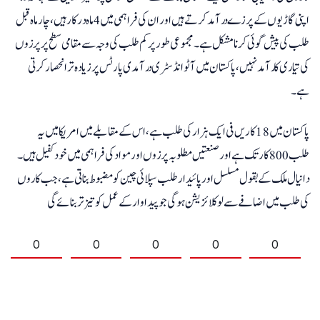
اپنی گاڑیوں کے پرزے درآمد کرتے ہیں اور ان کی فراہمی میں 4 ماہ درکار ہیں، چار ماہ قبل
طلب کی پیش گوئی کرنا مشکل ہے۔ مجموعی طور پر کم طلب کی وجہ سے مقامی سطح پر پرزوں
کی تیاری کارآمد نہیں، پاکستان میں آٹو انڈسٹری درآمدی پارٹس پر زیادہ تر انحصار کرتی
ہے۔
پاکستان میں 18 کاریں فی ایک ہزار کی طلب ہے، اس کے مقابلے میں امریکا میں یہ
طلب 800 کار تک ہے اور صنعتیں مطلوبہ پرزوں اور مواد کی فراہمی میں خودکفیل ہیں۔
دانیال ملک کے بقول مسلسل اور پائیدار طلب سپلائی چین کو مضبوط بناتی ہے، جب کاروں
کی طلب میں اضافے سے لوکلائزیشن ہوگی جو پیداوار کے عمل کو تیز تر بنائے گی
0
0
0
0
0