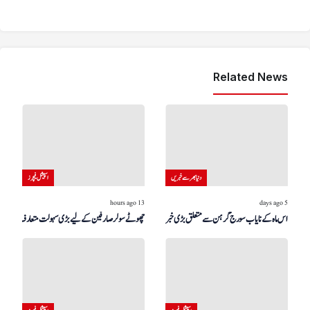
Related News
دنیا بھر سے خبریں
اسپیشل فیچرز
13 hours ago
5 days ago
اس ماہ کے نایاب سورج گرہن سے متعلق بڑی خبر!
چھوٹے سولر صارفین کے لیے بڑی سہولت متعارف