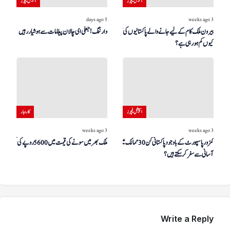
اسپیشل فیچرز
اسپیشل فیچرز
5 days ago
3 weeks ago
بیرون ملک کام کے لیے جانے والے پاکستانیوں کی تعداد
وارننگ! جعلی ای چالان پیغامات سے ہوشیار رہیں
کیوں کم ہو رہی ہے؟
اسپیشل فیچرز
کاروبار
3 weeks ago
3 weeks ago
کمزور پاسپورٹ کے باوجود پاکستانی کن 30 ممالک میں
ملک بھر میں سونے کی قیمت میں 5600 روپے کی کمی
آسانی سے سفر کر سکتے ہیں؟
Write a Reply