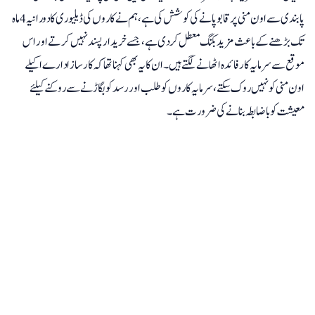
پابندی سے اون منی پر قابو پانے کی کوشش کی ہے، ہم نے کاروں کی ڈیلیوری کا دورانیہ 4 ماہ
تک بڑھنے کے باعث مزید بکنگ معطل کردی ہے، جسے خریدار پسند نہیں کرتے اور اس
موقع سے سرمایہ کار فائدہ اٹھانے لگتے ہیں۔ ان کا یہ بھی کہنا تھا کہ کار ساز ادارے اکیلے
اون منی کو نہیں روک سکتے، سرمایہ کاروں کو طلب اور رسد کو بگاڑنے سے روکنے کیلئے
معیشت کو باضابطہ بنانے کی ضرورت ہے۔