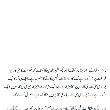
ماسٹر موٹرز کے سیلز اینڈ مارکیٹنگ ڈائریکٹر شبیر الدین کا کہنا ہے کہ حکومت کا نئی کار کی
فروخت پر 2 لاکھ روپے تک کا ود ہولڈنگ ٹیکس لگانے کا منصوبہ ہے۔ ایف بی آر کا ایک
ہزار سی سی تک کی کاروں پر 50 ہزار روپے، ایک ہزار سے 2 ہزار سی سی کی کاروں پر ایک
لاکھ روپے اور 2 ہزار سی سی سے زیادہ کی گاڑیوں پر 2 لاکھ روپے وصول کرے گا۔
کاروں کی دستیابی صارفین کیلئے آسان بنانے سے متعلق سوال پر شبیر الدین نے کہا کہ وہ