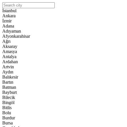
İstanbul
Ankara
İzmir
Adana
Adıyaman
Afyonkarahisar
Ağrı
Aksaray
Amasya
Antalya
Ardahan
Artvin
Aydın
Balıkesir
Bartın
Batman
Bayburt
Bilecik
Bingöl
Bitlis
Bolu
Burdur
Bursa