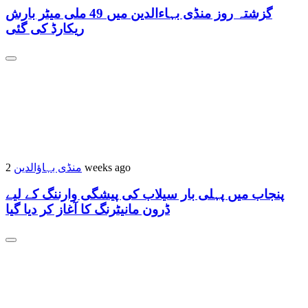
گزشتہ روز منڈی بہاءالدین میں 49 ملی میٹر بارش
ریکارڈ کی گئی
منڈی بہاؤالدین
2 weeks ago
پنجاب میں پہلی بار سیلاب کی پیشگی وارننگ کے لیے
ڈرون مانیٹرنگ کا آغاز کر دیا گیا