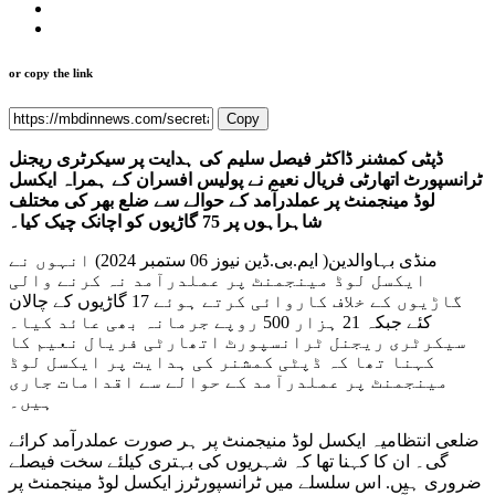
or copy the link
Copy
ڈپٹی کمشنر ڈاکٹر فیصل سلیم کی ہدایت پر سیکرٹری ریجنل
ٹرانسپورٹ اتھارٹی فریال نعیم نے پولیس افسران کے ہمراہ ایکسل
لوڈ مینجمنٹ پر عملدرآمد کے حوالے سے ضلع بھر کی مختلف
شاہراہوں پر 75 گاڑیوں کو اچانک چیک کیا۔
منڈی بہاوالدین( ایم.بی.ڈین نیوز 06 ستمبر 2024) انہوں نے
ایکسل لوڈ مینجمنٹ پر عملدرآمد نہ کرنے والی
گاڑیوں کے خلاف کاروائی کرتے ہوئے 17 گاڑیوں کے چالان
کئے جبکہ 21 ہزار 500 روپے جرمانہ بھی عائد کیا۔
سیکرٹری ریجنل ٹرانسپورٹ اتھارٹی فریال نعیم کا
کہنا تھا کہ ڈپٹی کمشنر کی ہدایت پر ایکسل لوڈ
مینجمنٹ پر عملدرآمد کے حوالے سے اقدامات جاری
ہیں۔
ضلعی انتظامیہ ایکسل لوڈ منیجمنٹ پر ہر صورت عملدرآمد کرائے
گی۔ ان کا کہنا تھا کہ شہریوں کی بہتری کیلئے سخت فیصلے
ضروری ہیں. اس سلسلے میں ٹرانسپورٹرز ایکسل لوڈ مینجمنٹ پر