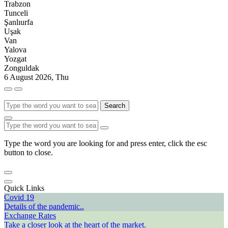
Trabzon
Tunceli
Şanlıurfa
Uşak
Van
Yalova
Yozgat
Zonguldak
6 August 2026, Thu
Search
Type the word you are looking for and press enter, click the esc
button to close.
Quick Links
Covid 19
Details of the pandemic..
Exchange Rates
Take a closer look at the heart of the market.