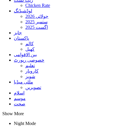
ریٹ لسٹ
Chicken Rate
لوڈشیڈنگ
جولائی 2026
ستمبر 2025
اگست 2025
جابز
پاکستان
کالم
کھیل
بین الاقوامی
خصوصی رپورٹ
تعلیم
کاروبار
شوبز
ملٹی میڈیا
تصویریں
اسلام
موسم
صحت
Show More
Night Mode