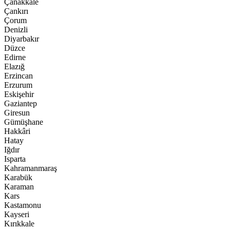
Çanakkale
Çankırı
Çorum
Denizli
Diyarbakır
Düzce
Edirne
Elazığ
Erzincan
Erzurum
Eskişehir
Gaziantep
Giresun
Gümüşhane
Hakkâri
Hatay
Iğdır
Isparta
Kahramanmaraş
Karabük
Karaman
Kars
Kastamonu
Kayseri
Kırıkkale