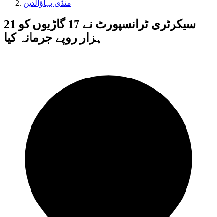
منڈی بہاؤالدین
سیکرٹری ٹرانسپورٹ نے 17 گاڑیوں کو 21
ہزار روپے جرمانہ کیا