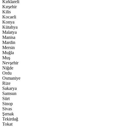
Kırklareli
Kırşehir
Kilis
Kocaeli
Konya
Kütahya
Malatya
Manisa
Mardin
Mersin
Muğla
Muş
Nevşehir
Niğde
Ordu
Osmaniye
Rize
Sakarya
Samsun
Siirt
Sinop
Sivas
Şırnak
Tekirdağ
Tokat