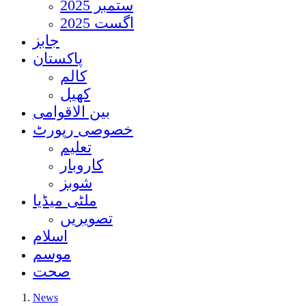
ستمبر 2025
اگست 2025
جابز
پاکستان
کالم
کھیل
بین الاقوامی
خصوصی رپورٹ
تعلیم
کاروبار
شوبز
ملٹی میڈیا
تصویریں
اسلام
موسم
صحت
News