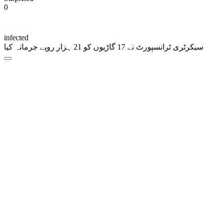
0
infected
سیکرٹری ٹرانسپورٹ نے 17 گاڑیوں کو 21 ہزار روپے جرمانہ کیا