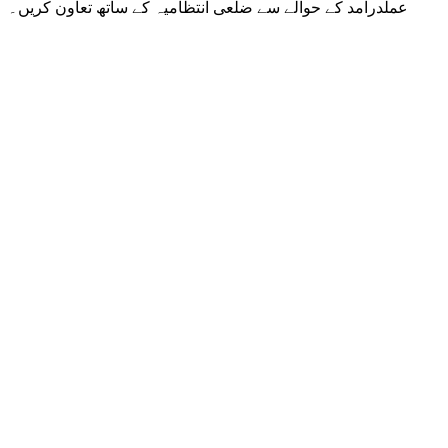
عملدرآمد کے حوالے سے ضلعی انتظامیہ کے ساتھ تعاون کریں۔