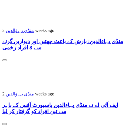
منڈی بہاؤالدین
2 weeks ago
منڈی بہاءالدین: بارش کے باعث چھتیں اور دیواریں گرنے
سے 8 افراد زخمی
منڈی بہاؤالدین
2 weeks ago
ایف آئی اے نے منڈی بہاءالدین پاسپورٹ آفس کے باہر
سے تین افراد کو گرفتار کر لیا