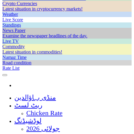
Crypto Currencies
Latest situation in cryptocurrency markets!
Weather
Live Score
Standings
News Paper
Examine the newspaper headlines of the day.
Live TV
Commodity
Latest situation in commodities!
Namaz Time
Road condition
Rate List
منڈی بہاؤالدین
ریٹ لسٹ
Chicken Rate
لوڈشیڈنگ
جولائی 2026