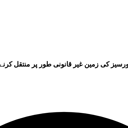
سیز کی زمین غیر قانونی طور پر منتقل کرنے پر 3 ریونیو افسران کے خلاف انکوائری