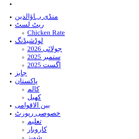
منڈی بہاؤالدین
ریٹ لسٹ
Chicken Rate
لوڈشیڈنگ
جولائی 2026
ستمبر 2025
اگست 2025
جابز
پاکستان
کالم
کھیل
بین الاقوامی
خصوصی رپورٹ
تعلیم
کاروبار
شوبز