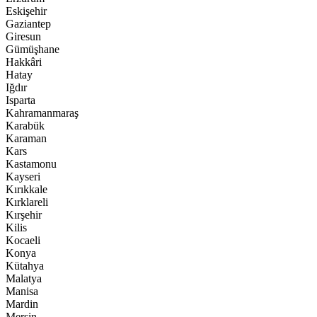
Eskişehir
Gaziantep
Giresun
Gümüşhane
Hakkâri
Hatay
Iğdır
Isparta
Kahramanmaraş
Karabük
Karaman
Kars
Kastamonu
Kayseri
Kırıkkale
Kırklareli
Kırşehir
Kilis
Kocaeli
Konya
Kütahya
Malatya
Manisa
Mardin
Mersin