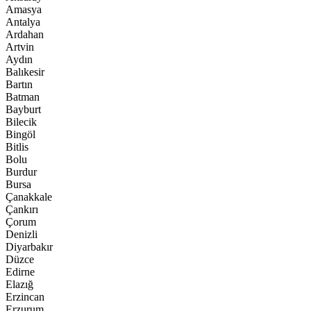
Amasya
Antalya
Ardahan
Artvin
Aydın
Balıkesir
Bartın
Batman
Bayburt
Bilecik
Bingöl
Bitlis
Bolu
Burdur
Bursa
Çanakkale
Çankırı
Çorum
Denizli
Diyarbakır
Düzce
Edirne
Elazığ
Erzincan
Erzurum