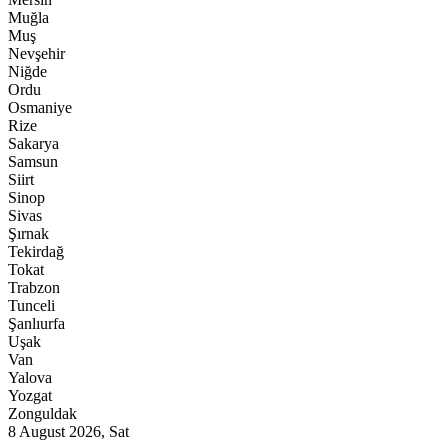
Muğla
Muş
Nevşehir
Niğde
Ordu
Osmaniye
Rize
Sakarya
Samsun
Siirt
Sinop
Sivas
Şırnak
Tekirdağ
Tokat
Trabzon
Tunceli
Şanlıurfa
Uşak
Van
Yalova
Yozgat
Zonguldak
8 August 2026, Sat