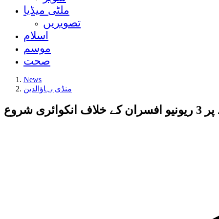
ملٹی میڈیا
تصویریں
اسلام
موسم
صحت
News
منڈی بہاؤالدین
 شروع