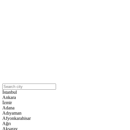
İstanbul
Ankara
İzmir
Adana
Adıyaman
Afyonkarahisar
Ağrı
Aksaray