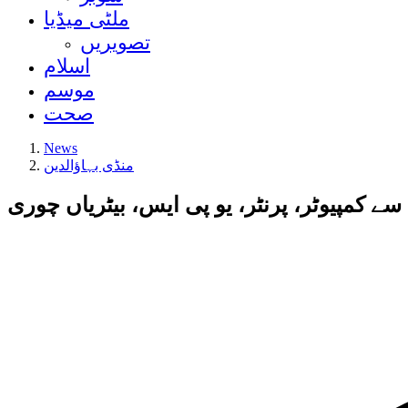
ملٹی میڈیا
تصویریں
اسلام
موسم
صحت
News
منڈی بہاؤالدین
 کمپیوٹر، پرنٹر، یو پی ایس، بیٹریاں چوری