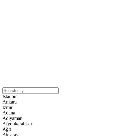
İstanbul
Ankara
İzmir
Adana
Adıyaman
Afyonkarahisar
Ağrı
Aksaray