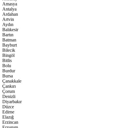
Amasya
Antalya
Ardahan
Artvin
Aydın
Balıkesir
Bartın
Batman
Bayburt
Bilecik
Bingöl
Bitlis
Bolu
Burdur
Bursa
Çanakkale
Çankırı
Çorum
Denizli
Diyarbakır
Düzce
Edirne
Elazığ
Erzincan
Erzurum