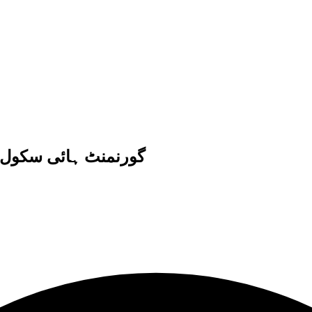
گورنمنٹ ہائی سکول سے