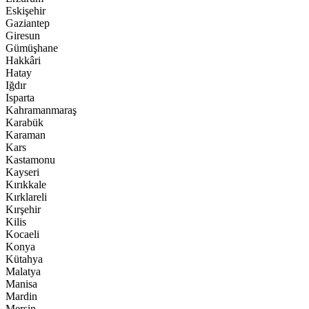
Eskişehir
Gaziantep
Giresun
Gümüşhane
Hakkâri
Hatay
Iğdır
Isparta
Kahramanmaraş
Karabük
Karaman
Kars
Kastamonu
Kayseri
Kırıkkale
Kırklareli
Kırşehir
Kilis
Kocaeli
Konya
Kütahya
Malatya
Manisa
Mardin
Mersin