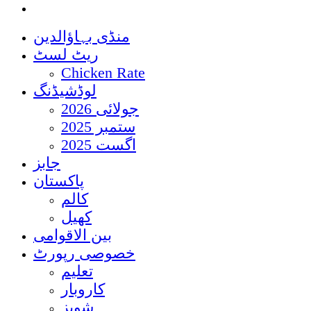
منڈی بہاؤالدین
ریٹ لسٹ
Chicken Rate
لوڈشیڈنگ
جولائی 2026
ستمبر 2025
اگست 2025
جابز
پاکستان
کالم
کھیل
بین الاقوامی
خصوصی رپورٹ
تعلیم
کاروبار
شوبز