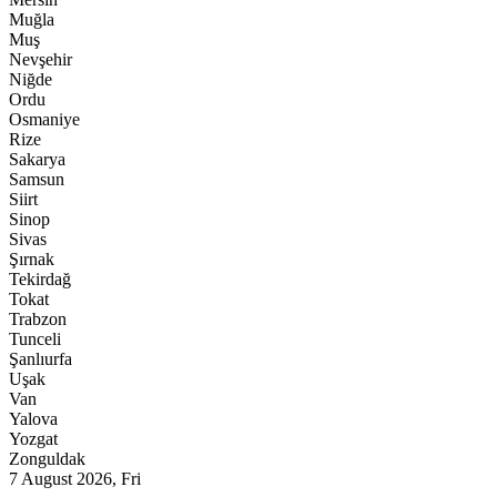
Muğla
Muş
Nevşehir
Niğde
Ordu
Osmaniye
Rize
Sakarya
Samsun
Siirt
Sinop
Sivas
Şırnak
Tekirdağ
Tokat
Trabzon
Tunceli
Şanlıurfa
Uşak
Van
Yalova
Yozgat
Zonguldak
7 August 2026, Fri