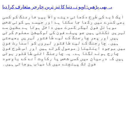
یہ بھی پڑھیں: اوپو نے دنیا کا تیز ترین چارجر متعارف کرا دیا
ایک ڈبے کی طرح دکھائی دینے والا بیم فارمنگ کو کسی
بھی کمرے میں رکھا جا سکتا ہے اور جیسے ہی کوئی شخص
موبائل فون لیکر کمرے میں داخل ہوتا ہے مشین سے
لہریں نکلتی ہیں جو پہلے فون کی لوکیشن معلوم کرتی
ہیں اور پھر چارجنگ کے لیے طاقتور لہریں بھیجتی
ہیں۔ چارجنگ کے لیے طاقتور لہروں کو اسمارٹ فون
میں موجود اینٹیناز موصول کرتے ہیں اور اس طرح فون
چارج ہونے لگتا ہے۔ یہ چارجنگ اتنی طاقتور ہوتی
ہیں کہ درمیان میں کسی شخص یا رکاوٹ آنے کے باوجود
فون تک پہنچنے میں کامیاب ہوجاتی ہیں۔