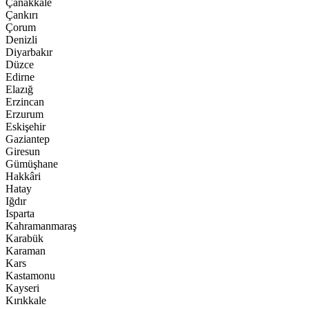
Çanakkale
Çankırı
Çorum
Denizli
Diyarbakır
Düzce
Edirne
Elazığ
Erzincan
Erzurum
Eskişehir
Gaziantep
Giresun
Gümüşhane
Hakkâri
Hatay
Iğdır
Isparta
Kahramanmaraş
Karabük
Karaman
Kars
Kastamonu
Kayseri
Kırıkkale