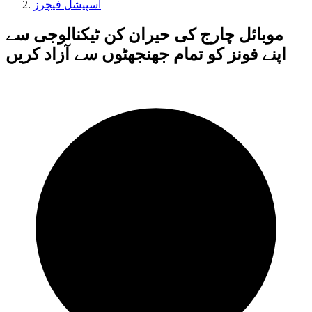
اسپیشل فیچرز
موبائل چارج کی حیران کن ٹیکنالوجی سے
اپنے فونز کو تمام جھنجھٹوں سے آزاد کریں