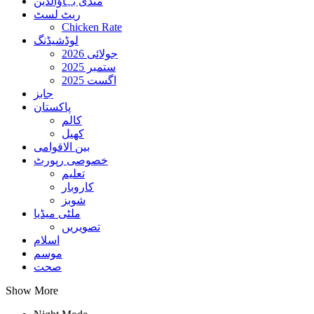
منڈی بہاؤالدین
ریٹ لسٹ
Chicken Rate
لوڈشیڈنگ
جولائی 2026
ستمبر 2025
اگست 2025
جابز
پاکستان
کالم
کھیل
بین الاقوامی
خصوصی رپورٹ
تعلیم
کاروبار
شوبز
ملٹی میڈیا
تصویریں
اسلام
موسم
صحت
Show More