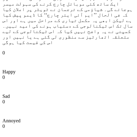
ایک ساتھ کئی موبائل چارج کرنے کی سہولت میسر
ہوجائے گی۔ شیاؤمی کے ترجمان نے ٹویٹر پر اعلان کیا
کہ فی الحال ’’ایم آئی ایئر چارج‘‘ کا ڈیمو پیش کیا
ہے لیکن ابھی یہ مکمل تیاری کے مراحل میں ہے اور اس
سال تک اس ٹیکنالوجی کے دستیاب ہونے کی امید نہیں۔
کمپنی نے یہ واضح نہیں کیا کہ اس ٹیکنالوجی کے لیے
متعلقہ اتھارٹیز سے منظوری لی گئی ہے یا نہیں اور
اس کی قیمت کیا ہوگی
0
Happy
0
Sad
0
Annoyed
0