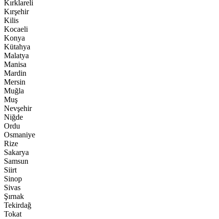
Kırklareli
Kırşehir
Kilis
Kocaeli
Konya
Kütahya
Malatya
Manisa
Mardin
Mersin
Muğla
Muş
Nevşehir
Niğde
Ordu
Osmaniye
Rize
Sakarya
Samsun
Siirt
Sinop
Sivas
Şırnak
Tekirdağ
Tokat