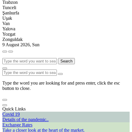
Trabzon
Tunceli
Şanlıurfa
Uşak
Van
Yalova
Yozgat
Zonguldak
9 August 2026, Sun
Search
Type the word you are looking for and press enter, click the esc
button to close.
Quick Links
Covid 19
Details of the pandemic..
Exchange Rates
Take a closer look at the heart of the market.