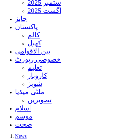
ستمبر 2025
اگست 2025
جابز
پاکستان
کالم
کھیل
بین الاقوامی
خصوصی رپورٹ
تعلیم
کاروبار
شوبز
ملٹی میڈیا
تصویریں
اسلام
موسم
صحت
News