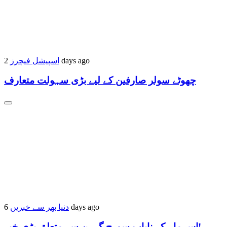
2 days ago
اسپیشل فیچرز
چھوٹے سولر صارفین کے لیے بڑی سہولت متعارف
6 days ago
دنیا بھر سے خبریں
اس ماہ کے نایاب سورج گرہن سے متعلق بڑی خبر!