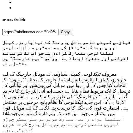
or copy the link
Copy
شیاؤمی کمپنی نے موبائل چارجنگ کے لیے چارجز، کیبل
اور چارجنگ اسٹینڈز کی جھنجھٹوں سے آزاد ایسی
ٹیکنالوجی متعارف کرادی ہے جو اب تک کی سب سے
انوکھی اور منفرد ایجاد ہے اور جو ’’بیم فارمنگ‘‘ پر
مشتمل ہے۔
معروف ٹیکنالوجی کمپنی شیاؤمی نے موبائل چارجنگ کے لیے
چارجرز، کیبلز یا وائرس لیس اسٹینڈ چارجز کے بجائے ’’ہواؤں‘‘ کا
انتخاب کیا جس کے لیے ہوا میں موبائل کی پوزیشن اور توانائی کے
ترسیل کا ایک مربوط نظام بنایا ہے جسے ایم آئی ایئر چارج کا نام دیا
گیا ہے اور یہ ’’بیم فارمنگ‘‘ کی طرز پر کام کرتا ہے۔ شیاؤمی کا
کہنا ہے کہ اس جدید ٹیکنالوجی کا نظام پانچ مرحلوں پر مشتمل
ہے۔ اسمارٹ فون کی جگہ کا درست پتہ لگانے کے لیے موبائل فون
میں اینٹیناز موجود ہیں جب کہ بیم فارمنگ میں موجود 144
اینٹینا براہ راست اسمارٹ فونز پر ملی میٹر چوڑی
لہریں منتقل کرتی ہے جو موبائل چارج کرنا شروع
کردیتی ہیں۔