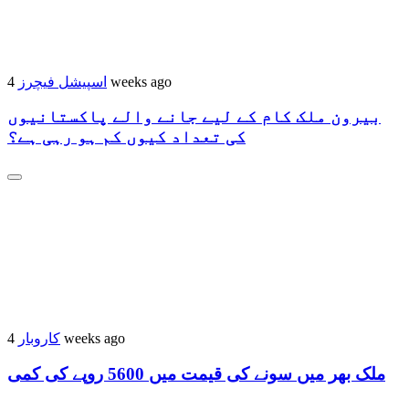
4 weeks ago
اسپیشل فیچرز
بیرون ملک کام کے لیے جانے والے پاکستانیوں
کی تعداد کیوں کم ہو رہی ہے؟
4 weeks ago
کاروبار
ملک بھر میں سونے کی قیمت میں 5600 روپے کی کمی