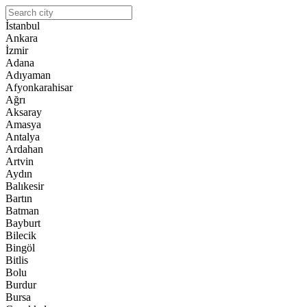
İstanbul
Ankara
İzmir
Adana
Adıyaman
Afyonkarahisar
Ağrı
Aksaray
Amasya
Antalya
Ardahan
Artvin
Aydın
Balıkesir
Bartın
Batman
Bayburt
Bilecik
Bingöl
Bitlis
Bolu
Burdur
Bursa