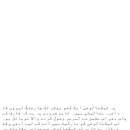
یہ ٹیکنالوجی ایک کلو میٹر تک چارجنگ لہروں کا
دائرہ بنالیتی ہیں۔ تاہم ضروری یہ ہے کہ صارف کے
پاس بھی اس مشین سے لہریں وصول کرنے والا موبائل ہو۔
اس ٹیکنالوجی کو مارکیٹ میں آنے کے لیے ابھی وقت
درکار ہے تاہم اس ٹیکنالوجی سے عوامی مقامات پر