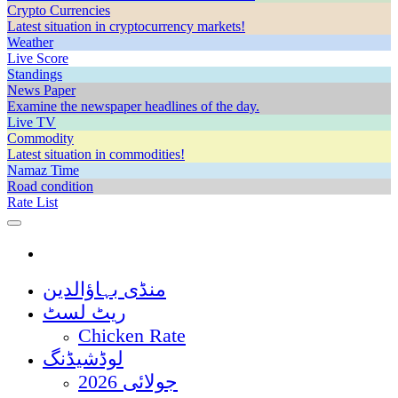
Crypto Currencies
Latest situation in cryptocurrency markets!
Weather
Live Score
Standings
News Paper
Examine the newspaper headlines of the day.
Live TV
Commodity
Latest situation in commodities!
Namaz Time
Road condition
Rate List
منڈی بہاؤالدین
ریٹ لسٹ
Chicken Rate
لوڈشیڈنگ
جولائی 2026