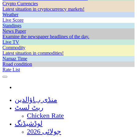
Crypto Currencies
Latest situation in cryptocurrency markets!
Weather
Live Score
Standings
News Paper
Examine the newspaper headlines of the day.
Live TV
Commodity
Latest situation in commodities!
Namaz Time
Road condition
Rate List
منڈی بہاؤالدین
ریٹ لسٹ
Chicken Rate
لوڈشیڈنگ
جولائی 2026