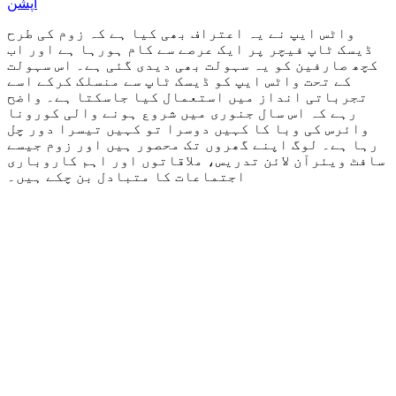
آپشن
واٹس ایپ نے یہ اعتراف بھی کیا ہے کہ زوم کی طرح
ڈیسک ٹاپ فیچر پر ایک عرصے سے کام ہورہا ہے اور اب
کچھ صارفین کو یہ سہولت بھی دیدی گئی ہے۔ اس سہولت
کے تحت واٹس ایپ کو ڈیسک ٹاپ سے منسلک کرکے اسے
تجرباتی انداز میں استعمال کیا جاسکتا ہے۔ واضح
رہے کہ اس سال جنوری میں شروع ہونے والی کورونا
وائرس کی وبا کا کہیں دوسرا تو کہیں تیسرا دور چل
رہا ہے۔ لوگ اپنے گھروں تک محصور ہیں اور زوم جیسے
سافٹ ویئرآن لائن تدریس، ملاقاتوں اور اہم کاروباری
اجتماعات کا متبادل بن چکے ہیں۔