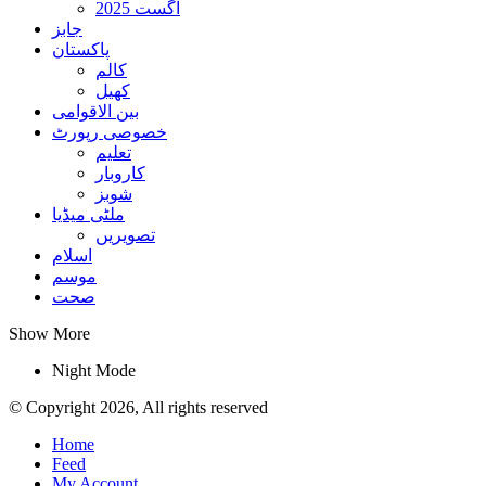
اگست 2025
جابز
پاکستان
کالم
کھیل
بین الاقوامی
خصوصی رپورٹ
تعلیم
کاروبار
شوبز
ملٹی میڈیا
تصویریں
اسلام
موسم
صحت
Show More
Night Mode
© Copyright 2026, All rights reserved
Home
Feed
My Account