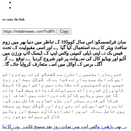
or copy the link
Copy
سان فرانسسكو: اس سال کووڈ19 کے تناظر میں دنیا بھر میں زوم
سافٹ ویئر کا بہت استعمال کیا گیا ہے اور اسی مقبولیت کے تحت
فیس بک نے اپنی ذٰیلی کمپنی واٹس ایپ کے ڈیسک ٹاپ ورژن میں
آڈیو اور ویڈیو کال کی سہولت پر غور شروع کردیا ہے توقع ہے کہ
اگلے برس کے اوائل میں اسے متعارف کروایا جائے گا۔
خبررساں ایجنسی رائٹرز سے گفتگو کرتے ہوئے واٹس
ایپ کے ایک عہدیدار نے کہا ہے کہ گوگل میٹ اور زوم
جیسی بڑی کمپنیوں کے مقابلے میں واٹس ایپ کا ڈیسک
ٹاپ ورژن قدرے زائد سہولیات کے ساتھ پیش کیا جائے
گا جن میں ویڈیو کالز کے دورانئے میں اضافہ اور
شرکا کی قدری بہتر اور بڑی تصاویر شامل ہوں گی۔
تاہم واٹس ایپ کو اب بھی زوم اور گوگل میٹ پر سبقت
یوں حاصل ہے کہ اس پر انفرادی کال، میسج اور ویڈیو
کال کی سہولت موجود ہے۔
یہ بھی پڑھیں: واٹس ایپ میں سات روز بعد میسج غائب ہونے کا نیا