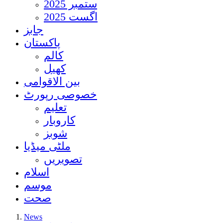
ستمبر 2025
اگست 2025
جابز
پاکستان
کالم
کھیل
بین الاقوامی
خصوصی رپورٹ
تعلیم
کاروبار
شوبز
ملٹی میڈیا
تصویریں
اسلام
موسم
صحت
News