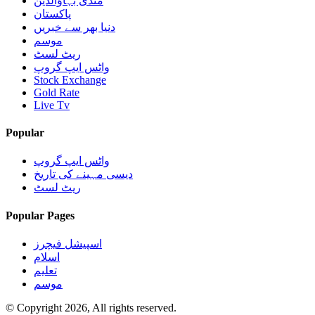
منڈی بہاؤالدین
پاکستان
دنیا بھر سے خبریں
موسم
ریٹ لسٹ
واٹس ایپ گروپ
Stock Exchange
Gold Rate
Live Tv
Popular
واٹس ایپ گروپ
دیسی مہینے کی تاریخ
ریٹ لسٹ
Popular Pages
اسپیشل فیچرز
اسلام
تعلیم
موسم
© Copyright 2026, All rights reserved.