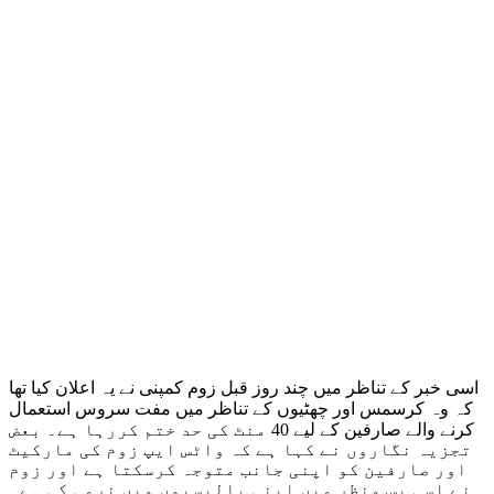
اسی خبر کے تناظر میں چند روز قبل زوم کمپنی نے یہ اعلان کیا تھا
کہ وہ کرسمس اور چھٹیوں کے تناظر میں مفت سروس استعمال
کرنے والے صارفین کے لیے 40 منٹ کی حد ختم کررہا ہے۔ بعض
تجزیہ نگاروں نے کہا ہے کہ واٹس ایپ زوم کی مارکیٹ
اور صارفین کو اپنی جانب متوجہ کرسکتا ہے اور زوم
نے اسی پس منظر میں اپنی پالیسیوں میں نرمی کی ہے۔