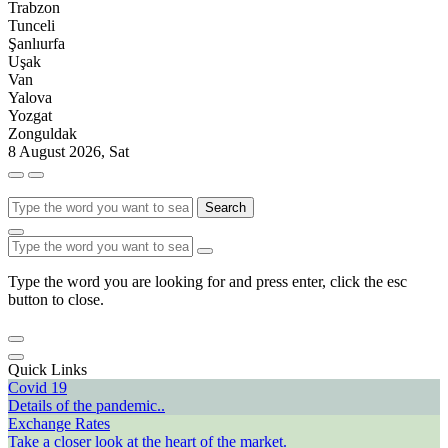
Trabzon
Tunceli
Şanlıurfa
Uşak
Van
Yalova
Yozgat
Zonguldak
8 August 2026, Sat
Search
Type the word you are looking for and press enter, click the esc
button to close.
Quick Links
Covid 19
Details of the pandemic..
Exchange Rates
Take a closer look at the heart of the market.