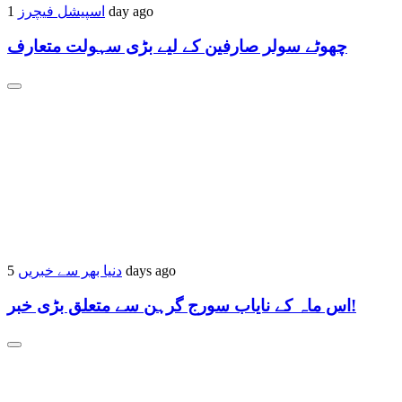
1 day ago
اسپیشل فیچرز
چھوٹے سولر صارفین کے لیے بڑی سہولت متعارف
5 days ago
دنیا بھر سے خبریں
اس ماہ کے نایاب سورج گرہن سے متعلق بڑی خبر!