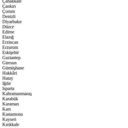
Çanakkale
Çankırı
Çorum
Denizli
Diyarbakır
Düzce
Edirne
Elazığ
Erzincan
Erzurum
Eskişehir
Gaziantep
Giresun
Gümüşhane
Hakkâri
Hatay
Iğdır
Isparta
Kahramanmaraş
Karabük
Karaman
Kars
Kastamonu
Kayseri
Kırıkkale