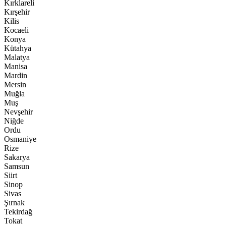
Kırklareli
Kırşehir
Kilis
Kocaeli
Konya
Kütahya
Malatya
Manisa
Mardin
Mersin
Muğla
Muş
Nevşehir
Niğde
Ordu
Osmaniye
Rize
Sakarya
Samsun
Siirt
Sinop
Sivas
Şırnak
Tekirdağ
Tokat