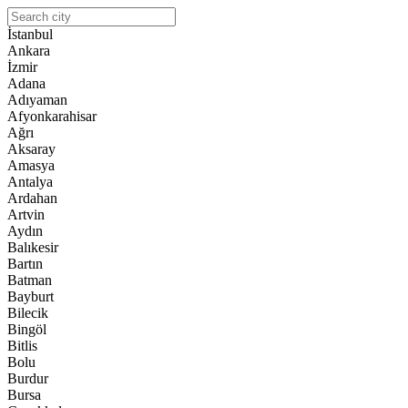
İstanbul
Ankara
İzmir
Adana
Adıyaman
Afyonkarahisar
Ağrı
Aksaray
Amasya
Antalya
Ardahan
Artvin
Aydın
Balıkesir
Bartın
Batman
Bayburt
Bilecik
Bingöl
Bitlis
Bolu
Burdur
Bursa