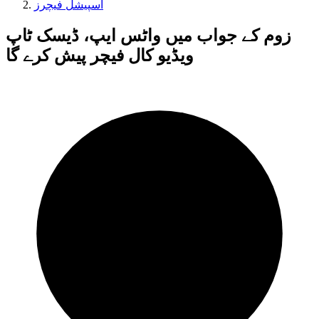
اسپیشل فیچرز
زوم کے جواب میں واٹس ایپ، ڈیسک ٹاپ
ویڈیو کال فیچر پیش کرے گا