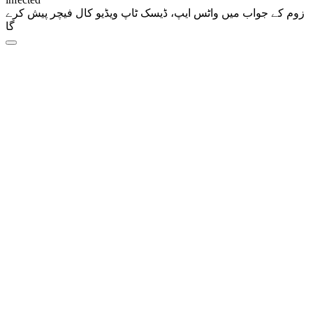
زوم کے جواب میں واٹس ایپ، ڈیسک ٹاپ ویڈیو کال فیچر پیش کرے
گا