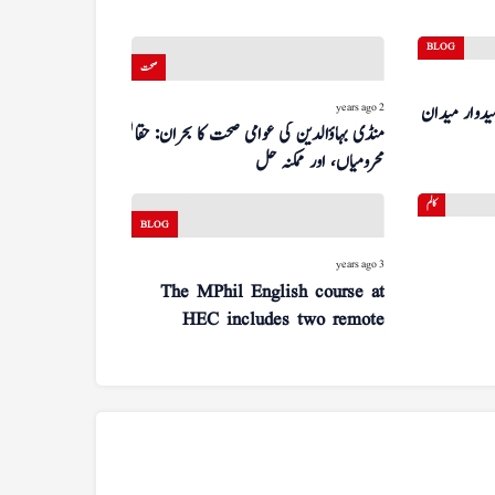
BLOG
صحت
2 years ago
یدوار میدان میں
منڈی بہاؤالدین کی عوامی صحت کا بحران: حقائق،
محرومیاں، اور ممکنہ حل
کالم
BLOG
3 years ago
The MPhil English course at
HEC includes two remote
teacher plays