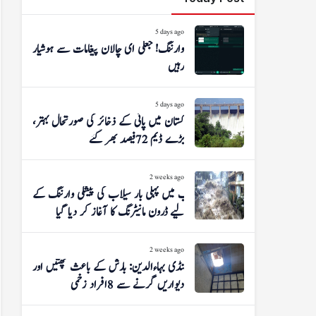
5 days ago
وارننگ! جعلی ای چالان پیغامات سے ہوشیار
رہیں
5 days ago
پاکستان میں پانی کے ذخائر کی صورتحال بہتر،
بڑے ڈیم 72 فیصد بھر گئے
2 weeks ago
پنجاب میں پہلی بار سیلاب کی پیشگی وارننگ کے
لیے ڈرون مانیٹرنگ کا آغاز کر دیا گیا
2 weeks ago
منڈی بہاءالدین: بارش کے باعث چھتیں اور
دیواریں گرنے سے 8 افراد زخمی