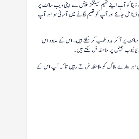
ڈیٹا کو آپ اپنے تھیم سیٹنگز پینل سے اپنی ویب سائٹ پر
یٹا مل جائے اور آپ کو تھیم لگانے میں آسانی ہو اور آپ
 سائٹ پر آ کر مدد طلب کر سکتے ہیں۔ اس کے علاوہ اس
یوٹیوب چینل پر ملاحظہ فرما سکتے ہیں۔
 اور ہمارے بلاگ کو ملاحظہ فرماتے رہیں تاکہ آپ اس کے