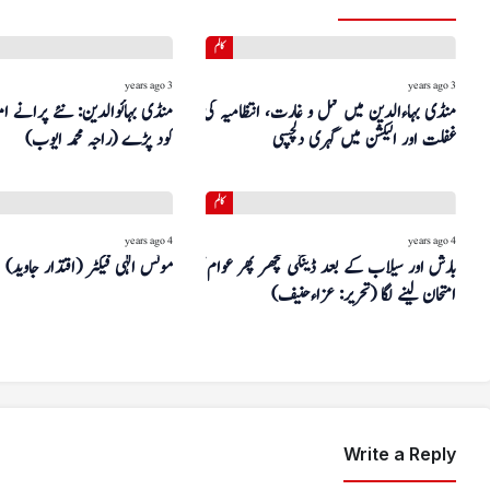
کالم
3 years ago
3 years ago
منڈی بہاءالدین میں قتل و غارت، انتظامیہ کی
منڈی بہائوالدین: نئے پرانے ام
غفلت اور الیکشن میں گہری دلچسپی
کود پڑے (راجہ محمد ایوب)
کالم
4 years ago
4 years ago
بارش اور سیلاب کے بعد ڈینگی مچھر پھر عوام کا
مونس الٰہی فیکٹر (اقتدار جاوید)
امتحان لینے لگا (تحریر: عزاءحنیف)
Write a Reply