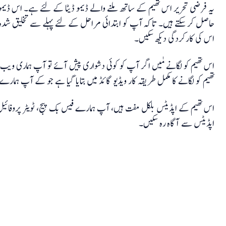
یہ فرضی تحریر اس تھیم کے ساتھ ملنے والے ڈیمو ڈیٹا کے لئے ہے۔ اس ڈیمو 
حاصل کر سکتے ہیں۔ تاکہ آپ کو ابتدائی مراحل کے لئے پہلے سے تخلیق شدہ ڈ
اس کی کارکردگی دیکھ سکیں۔
اس تھیم کو لگانے مٰیں اگر آپ کو کوئی دشواری پیش آئے تو آپ ہماری ویب
تھیم کو لگانے کا مکمل طریقہ کار ویڈیو گائڈ میں بتایا گیا ہے جو کے آپ ہمارے 
اس تھیم کے اپڈیٹس بلکل مفت ہیں، آپ ہمارے فیس بک پیج، ٹویٹر پروفائیل
اپڈیٹس سے آگاہ رہ سکیں۔