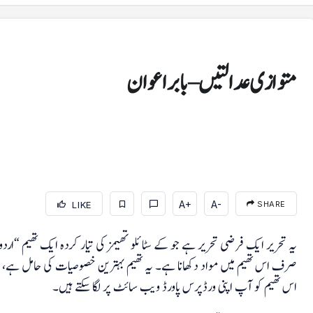
متوازی عدالتیں – بابر اعوان
A+
A-
LIKE
SHARE
منڈی بہاؤالدین
پی سی بی کرکٹر حمزہ نذر پر 2 سال کی پابندی، 10 لاکھ روپے
یہ تحریر ایک فرضی تحریر ہے جو کے سٹائلو تھیمز کی تیار کردہ ایک تھیم “ا
جرمانہ
صرف اس تھیم میں مواد دکھانا ہے۔ یہ تھیم بہترین خصوصیات کی حامل ہے، 
اس تھیم کو آپ اپنی ورڈپرس پاورڈ ویب سائٹ پر لگا سکتے ہیں۔