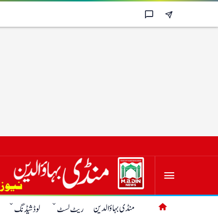
منڈی بہاؤالدین
ریٹ لسٹ
لوڈشیڈنگ