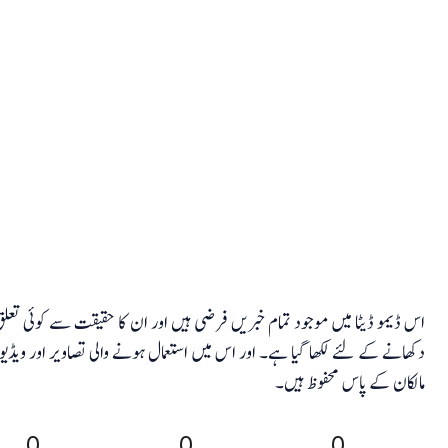
اس ڈیمو ڈیٹا میں موجود تمام خبریں فرضی ہیں اور ان کا حقیقت سے کوئی تع
دکھانے کے لئے لکھا گیا ہے۔ اور اس میں استعمال ہونے والی تصاویر اور و
مالکان کے پاس محفوظ ہیں۔
0
0
0