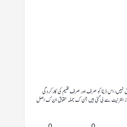
لق نہیں، اس ڈیٹا کو صرف اور صرف تھیم کی کارکردگی
یڈیوز انٹرنیٹ سے لی گئی ہیں جن ک جملہ حقوق ان ک اصل
0
0