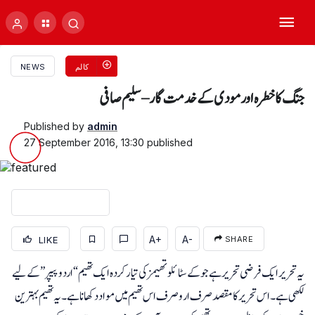
کالم
NEWS
جنگ کا خطرہ اور مودی کے خدمت گار – سلیم صافی
Published by
admin
27 September 2016, 13:30
published
A+
A-
LIKE
SHARE
یہ تحریر ایک فرضی تحریر ہے جو کے سٹائلو تھیمز کی تیار کردہ ایک تھیم “اردو پیپر” کے لیے
لکھی ہے۔ اس تحریر کا مقصد صرف ارو صرف اس تھیم میں مواد دکھانا ہے۔ یہ تھیم بہترین