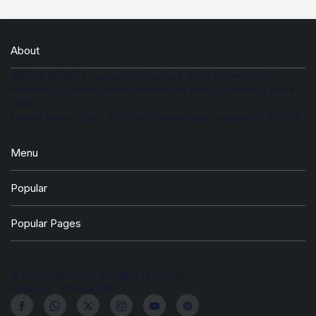
About
MBDIN NEWS ( منڈی بہاؤالدین نیوز ) is the largest media
network of District Mandi Bahauddin which is serving since
2008.
Latest News, Jobs, Pictures, Videos and updates of MBDIN
Menu
Popular
Popular Pages
© Copyright 2026, All rights reserved.
About Us
Privacy Policy