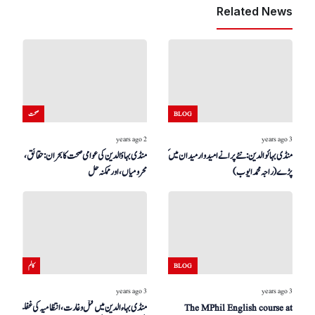
Related News
BLOG
صحت
2 years ago
3 years ago
منڈی بہائوالدین: نئے پرانے امیدوار میدان میں کود
منڈی بہاؤالدین کی عوامی صحت کا بحران: حقائق،
پڑے (راجہ محمد ایوب)
محرومیاں، اور ممکنہ حل
BLOG
کالم
3 years ago
3 years ago
The MPhil English course at
منڈی بہاءالدین میں قتل و غارت، انتظامیہ کی غفلت اور