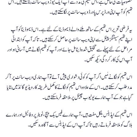
خصوصیات کی حامل ہے، اس تھیم کی مدد سے آپ ایک نیوز ویب سائٹ بنا سکتے ہیں۔ اس
تھیم کو آپ اپنی ورڈپرس پاورڈ ویب سائٹ پر لگا سکتے ہیں۔
یہ فرضی تحریر اس تھیم کے ساتھ ملنے والے ڈیمو ڈیٹا کے لئے ہے۔ اس ڈیمو ڈیٹا کو آپ
اپنے تھیم سیٹنگز پینل سے اپنی ویب سائٹ پر حاصل کر سکتے ہیں۔ تاکہ آپ کو ابتدائی
مراحل کے لئے پہلے سے تخلیق شدہ ڈیٹا مل جائے اور آپ کو تھیم لگانے میں آسانی ہو اور
آپ اس کی کارکردگی دیکھ سکیں۔
اس تھیم کو لگانے مٰیں اگر آپ کو کوئی دشواری پیش آئے تو آپ ہماری ویب سائٹ پر آ کر
مدد طلب کر سکتے ہیں۔ اس کے علاوہ اس تھیم کو لگانے کا مکمل طریقہ کار ویڈیو گائڈ میں بتایا
گیا ہے جو کے آپ ہمارے یوٹیوب چینل پر ملاحظہ فرما سکتے ہیں۔
اس تھیم کے اپڈیٹس بلکل مفت ہیں، آپ ہمارے فیس بک پیج، ٹویٹر پروفائیل اور ہمارے
بلاگ کو ملاحظہ فرماتے رہیں تاکہ آپ اس کے اپڈیٹس سے آگاہ رہ سکیں۔