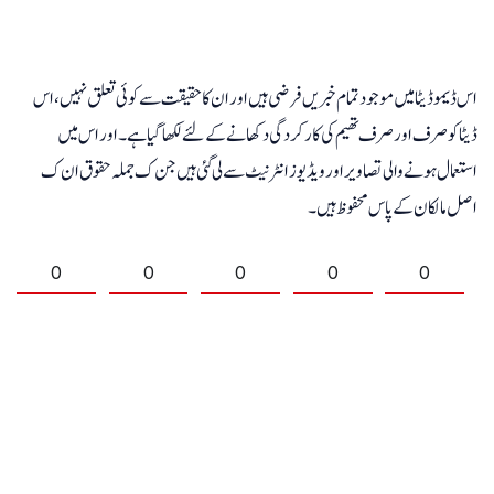
اس ڈیمو ڈیٹا میں موجود تمام خبریں فرضی ہیں اور ان کا حقیقت سے کوئی تعلق نہیں، اس
ڈیٹا کو صرف اور صرف تھیم کی کارکردگی دکھانے کے لئے لکھا گیا ہے۔ اور اس میں
استعمال ہونے والی تصاویر اور ویڈیوز انٹرنیٹ سے لی گئی ہیں جن ک جملہ حقوق ان ک
اصل مالکان کے پاس محفوظ ہیں۔
0
0
0
0
0