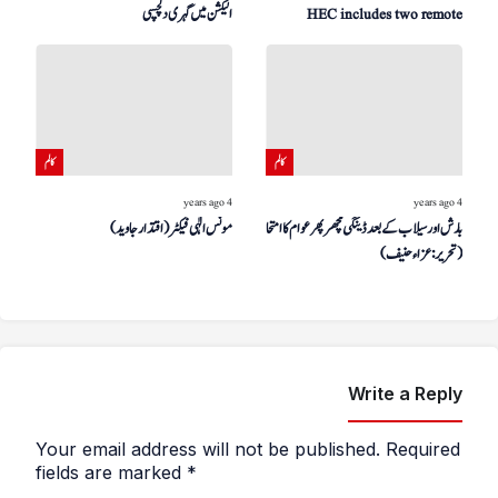
HEC includes two remote
الیکشن میں گہری دلچسپی
teacher plays
کالم
کالم
4 years ago
4 years ago
بارش اور سیلاب کے بعد ڈینگی مچھر پھر عوام کا امتحان لینے لگا
مونس الٰہی فیکٹر (اقتدار جاوید)
(تحریر: عزاءحنیف)
Write a Reply
Your email address will not be published.
Required
fields are marked
*