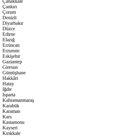
Çanakkale
Çankırı
Çorum
Denizli
Diyarbakır
Düzce
Edirne
Elazığ
Erzincan
Erzurum
Eskişehir
Gaziantep
Giresun
Gümüşhane
Hakkâri
Hatay
Iğdır
Isparta
Kahramanmaraş
Karabük
Karaman
Kars
Kastamonu
Kayseri
Kırıkkale