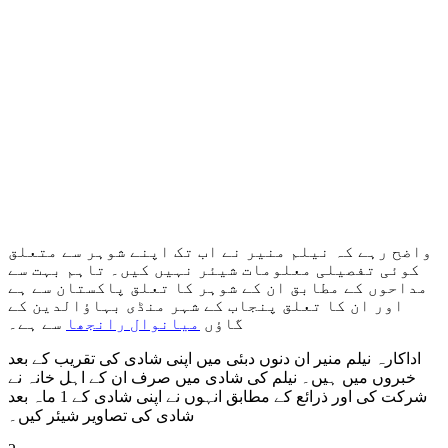
واضح رہے کہ نیلم منیر نے اب تک اپنے شوہر سے متعلق
کوئی تفصیلی معلومات شیئر نہیں کیں۔ تاہم بہت سے
مداحوں کے مطابق ان کے شوہر کا تعلق پاکستان سے ہے
اور ان کا تعلق پنجاب کے شہر منڈی بہاؤالدین کے
گاؤں
میانوال رانجھا
سے ہے۔
اداکارہ نیلم منیر ان دنوں دبئی میں اپنی شادی کی تقریب کے بعد
خبروں میں ہیں۔ نیلم کی شادی میں صرف ان کے اہل خانہ نے
شرکت کی اور ذرائع کے مطابق انہوں نے اپنی شادی کے 1 ماہ بعد
شادی کی تصاویر شیئر کیں۔