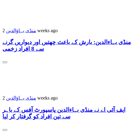
منڈی بہاؤالدین
2 weeks ago
منڈی بہاءالدین: بارش کے باعث چھتیں اور دیواریں گرنے
سے 8 افراد زخمی
منڈی بہاؤالدین
2 weeks ago
ایف آئی اے نے منڈی بہاءالدین پاسپورٹ آفس کے باہر
سے تین افراد کو گرفتار کر لیا