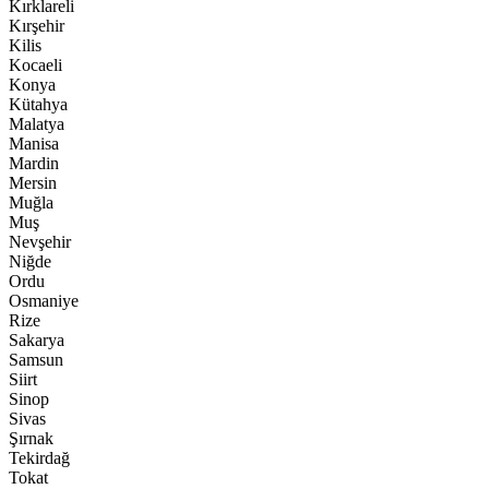
Kırklareli
Kırşehir
Kilis
Kocaeli
Konya
Kütahya
Malatya
Manisa
Mardin
Mersin
Muğla
Muş
Nevşehir
Niğde
Ordu
Osmaniye
Rize
Sakarya
Samsun
Siirt
Sinop
Sivas
Şırnak
Tekirdağ
Tokat