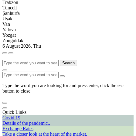
Trabzon
Tunceli
Şanlıurfa
Uşak
Van
Yalova
Yozgat
Zonguldak
6 August 2026, Thu
Search
Type the word you are looking for and press enter, click the esc
button to close.
Quick Links
Covid 19
Details of the pandemic..
Exchange Rates
Take a closer look at the heart of the market.