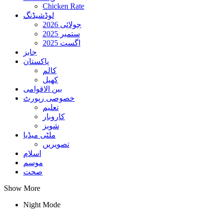
Chicken Rate
لوڈشیڈنگ
جولائی 2026
ستمبر 2025
اگست 2025
جابز
پاکستان
کالم
کھیل
بین الاقوامی
خصوصی رپورٹ
تعلیم
کاروبار
شوبز
ملٹی میڈیا
تصویریں
اسلام
موسم
صحت
Show More
Night Mode