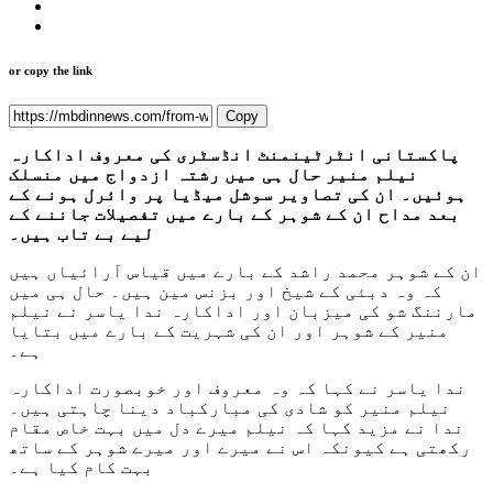
or copy the link
Copy
پاکستانی انٹرٹینمنٹ انڈسٹری کی معروف اداکارہ
نیلم منیر حال ہی میں رشتہ ازدواج میں منسلک
ہوئیں۔ ان کی تصاویر سوشل میڈیا پر وائرل ہونے کے
بعد مداح ان کے شوہر کے بارے میں تفصیلات جاننے کے
لیے بے تاب ہیں۔
ان کے شوہر محمد راشد کے بارے میں قیاس آرائیاں ہیں
کہ وہ دبئی کے شیخ اور بزنس مین ہیں۔ حال ہی میں
مارننگ شو کی میزبان اور اداکارہ ندا یاسر نے نیلم
منیر کے شوہر اور ان کی شہریت کے بارے میں بتایا
ہے۔
ندا یاسر نے کہا کہ وہ معروف اور خوبصورت اداکارہ
نیلم منیر کو شادی کی مبارکباد دینا چاہتی ہیں۔
ندا نے مزید کہا کہ نیلم میرے دل میں بہت خاص مقام
رکھتی ہے کیونکہ اس نے میرے اور میرے شوہر کے ساتھ
بہت کام کیا ہے۔