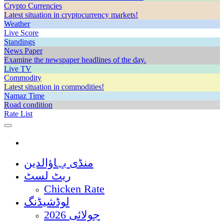
Crypto Currencies
Latest situation in cryptocurrency markets!
Weather
Live Score
Standings
News Paper
Examine the newspaper headlines of the day.
Live TV
Commodity
Latest situation in commodities!
Namaz Time
Road condition
Rate List
منڈی بہاؤالدین
ریٹ لسٹ
Chicken Rate
لوڈشیڈنگ
جولائی 2026