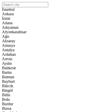
İstanbul
Ankara
İzmir
Adana
Adıyaman
Afyonkarahisar
Ağrı
Aksaray
Amasya
Antalya
Ardahan
Artvin
Aydın
Balıkesir
Bartın
Batman
Bayburt
Bilecik
Bingöl
Bitlis
Bolu
Burdur
Bursa