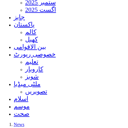
ستمبر 2025
اگست 2025
جابز
پاکستان
کالم
کھیل
بین الاقوامی
خصوصی رپورٹ
تعلیم
کاروبار
شوبز
ملٹی میڈیا
تصویریں
اسلام
موسم
صحت
News