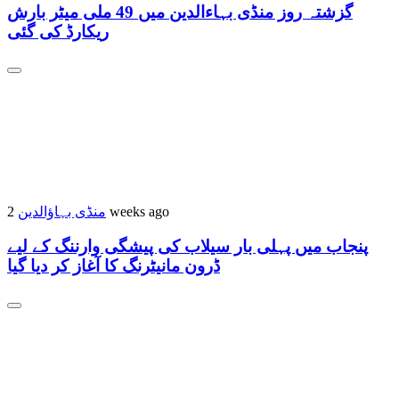
گزشتہ روز منڈی بہاءالدین میں 49 ملی میٹر بارش
ریکارڈ کی گئی
منڈی بہاؤالدین
2 weeks ago
پنجاب میں پہلی بار سیلاب کی پیشگی وارننگ کے لیے
ڈرون مانیٹرنگ کا آغاز کر دیا گیا