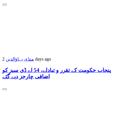
منڈی بہاؤالدین
2 days ago
پنجاب حکومت کے تقرر و تبادلے، 54 اے ڈی سیز کو
اضافی چارجز دیے گئے