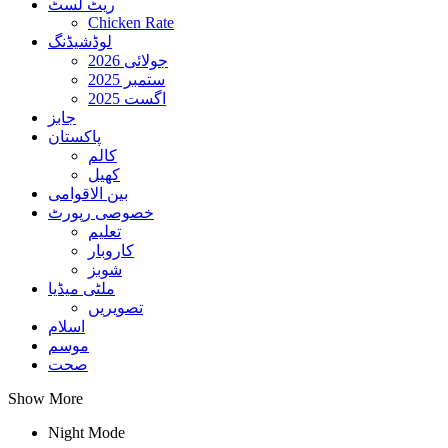
ریٹ لسٹ
Chicken Rate
لوڈشیڈنگ
جولائی 2026
ستمبر 2025
اگست 2025
جابز
پاکستان
کالم
کھیل
بین الاقوامی
خصوصی رپورٹ
تعلیم
کاروبار
شوبز
ملٹی میڈیا
تصویریں
اسلام
موسم
صحت
Show More
Night Mode