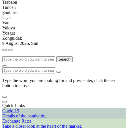
Trabzon
Tunceli
Şanlıurfa
Uşak
Van
Yalova
Yozgat
Zonguldak
9 August 2026, Sun
Search
Type the word you are looking for and press enter, click the esc
button to close.
Quick Links
Covid 19
Details of the pandemic..
Exchange Rates
Take a closer look at the heart of the market.