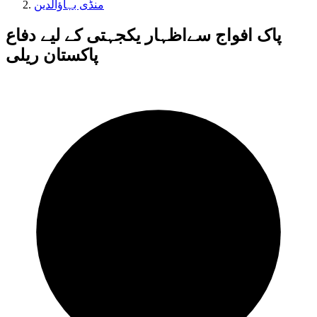
منڈی بہاؤالدین
پاک افواج سےاظہار یکجہتی کے لیے دفاع
پاکستان ریلی