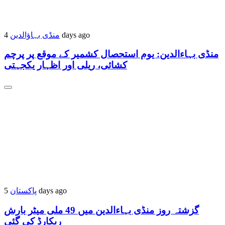
منڈی بہاؤالدین
4 days ago
منڈی بہاءالدین: یوم استحصال کشمیر کے موقع پر پرچم
کشائی، ریلی اور اظہار یکجہتی
پاکستان
5 days ago
گزشتہ روز منڈی بہاءالدین میں 49 ملی میٹر بارش
ریکارڈ کی گئی