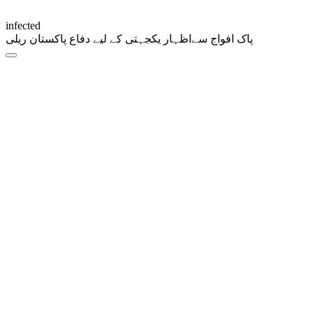
infected
پاک افواج سےاظہار یکجہتی کے لیے دفاع پاکستان ریلی