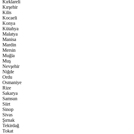
Kırklareli
Kırşehir
Kilis
Kocaeli
Konya
Kütahya
Malatya
Manisa
Mardin
Mersin
Muğla
Muş
Nevşehir
Niğde
Ordu
Osmaniye
Rize
Sakarya
Samsun
Siirt
Sinop
Sivas
Şırnak
Tekirdağ
Tokat