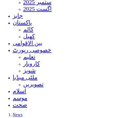
ستمبر 2025
اگست 2025
جابز
پاکستان
کالم
کھیل
بین الاقوامی
خصوصی رپورٹ
تعلیم
کاروبار
شوبز
ملٹی میڈیا
تصویریں
اسلام
موسم
صحت
News