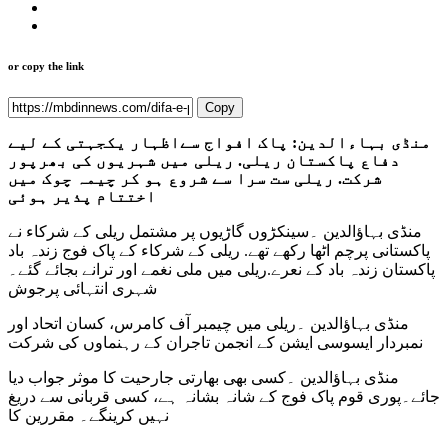
or copy the link
Copy
منڈی بہاءالدین: پاک افواج سےاظہار یکجہتی کے لیے
دفاع پاکستان ریلی. ریلی میں شہریوں کی بھرپور
شرکت. ریلی ست سرا سے شروع ہو کر چیمہ چوک میں
اختتام پذیر ہوئی
منڈی بہاؤالدین ۔سینکڑوں گاڑیوں پر مشتمل ریلی کے شرکاء نے
پاکستانی پرچم اٹھا رکھے تھے. ریلی کے شرکاء کے پاک فوج زندہ باد
پاکستان زندہ باد کے نعرے.ریلی میں ملی نغمے اور ترانے بجائے گئے۔
شہری انتہائی پرجوش
منڈی بہاؤالدین ۔ریلی میں چیمبر آف کامرس، کسان اتحاد اور
نمبردار ایسوسی ایشن کے انجمن تاجران کے رہنماوں کی شرکت
منڈی بہاؤالدین ۔کسی بھی بھارتی جارحیت کا موثر جواب دیا
جائے۔پوری قوم پاک فوج کے شانہ بشانہ ہے، کسی قربانی سے دریغ
نہیں کرینگے۔ مقررین کا