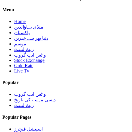
Menu
Home
منڈی بہاؤالدین
پاکستان
دنیا بھر سے خبریں
موسم
ریٹ لسٹ
واٹس ایپ گروپ
Stock Exchange
Gold Rate
Live Tv
Popular
واٹس ایپ گروپ
دیسی مہینے کی تاریخ
ریٹ لسٹ
Popular Pages
اسپیشل فیچرز