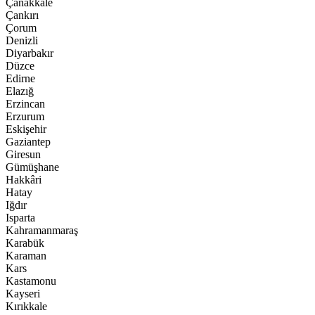
Çanakkale
Çankırı
Çorum
Denizli
Diyarbakır
Düzce
Edirne
Elazığ
Erzincan
Erzurum
Eskişehir
Gaziantep
Giresun
Gümüşhane
Hakkâri
Hatay
Iğdır
Isparta
Kahramanmaraş
Karabük
Karaman
Kars
Kastamonu
Kayseri
Kırıkkale