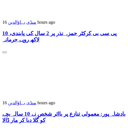
منڈی بہاؤالدین
16 hours ago
پی سی بی کرکٹر حمزہ نذر پر 2 سال کی پابندی، 10
لاکھ روپے جرمانہ
منڈی بہاؤالدین
16 hours ago
بادشاہ پور: معمولی تنازع پر بااثر شخص نے 10 سالہ بچے
کو گلا دبا کر مار ڈالا