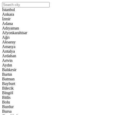
İstanbul
Ankara
İzmir
Adana
Adıyaman
Afyonkarahisar
Ağrı
Aksaray
Amasya
Antalya
Ardahan
Artvin
Aydın
Balıkesir
Bartın
Batman
Bayburt
Bilecik
Bingöl
Bitlis
Bolu
Burdur
Bursa