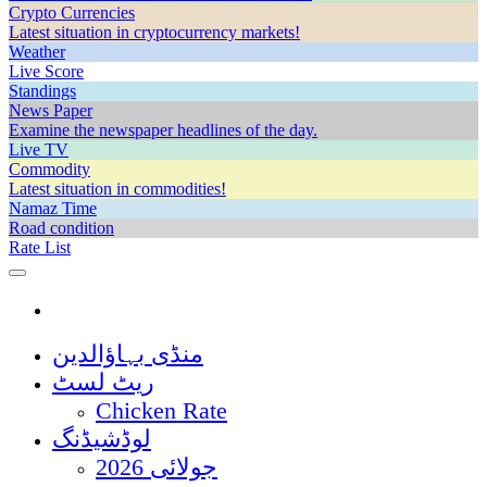
Crypto Currencies
Latest situation in cryptocurrency markets!
Weather
Live Score
Standings
News Paper
Examine the newspaper headlines of the day.
Live TV
Commodity
Latest situation in commodities!
Namaz Time
Road condition
Rate List
منڈی بہاؤالدین
ریٹ لسٹ
Chicken Rate
لوڈشیڈنگ
جولائی 2026