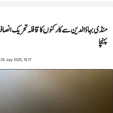
منڈی بہاؤالدین سے کارکنوں کا قافلہ تحریک انص
پہنچا
d
26 July 2025, 15:17
کھیل
منڈی بہاؤالدین
سرد موسم نے میرا جسم اکڑ کر رکھ دیا جس کی وجہ سے
کارکردگی نہیں دکھا سکا: ارشد
چارجز دیے گئے