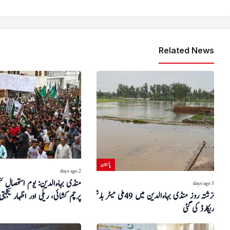
Related News
پاکستان
2 days ago
منڈی بہاءالدین: یوم استحصال ک
3 days ago
گزشتہ روز منڈی بہاءالدین میں 49 ملی میٹر بارش
پرچم کشائی، ریلی اور اظہار یکجہتی
ریکارڈ کی گئی