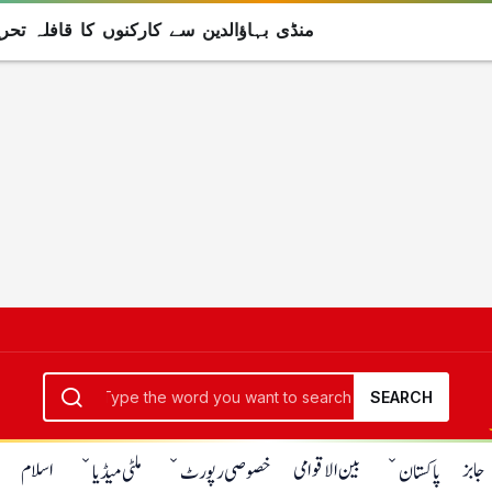
منڈی بہاؤالدین سے کارکنوں کا قافلہ تح
SEARCH
جابز
بین الاقوامی
اسلام
پاکستان
خصوصی رپورٹ
ملٹی میڈیا