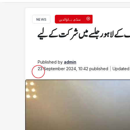
منڈی بہاؤالدین
NEWS
اف کے لاہور جلسے میں شرکت کے لیے
Published by
admin
23 September 2024, 10:42
published
Update
پنجاب حکومت کے تقرر و تبادلے، 54 اے ڈی سیز کو اضافی
اسپیشل فیچرز
چھوٹے سولر صارفین کے لیے بڑی سہولت 