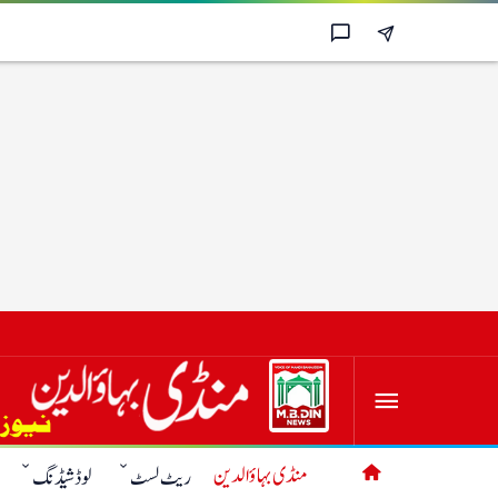
منڈی بہاؤالدین
ریٹ لسٹ
لوڈشیڈنگ