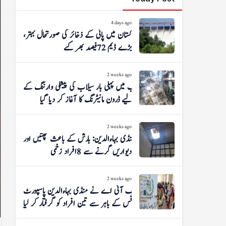
4 days ago
پاکستان میں پانی کے ذخائر کی صورتحال بہتر،
بڑے ڈیم 72 فیصد بھر گئے
2 weeks ago
پنجاب میں پہلی بار سیلاب کی پیشگی وارننگ کے
لیے ڈرون مانیٹرنگ کا آغاز کر دیا گیا
2 weeks ago
منڈی بہاءالدین: بارش کے باعث چھتیں اور
دیواریں گرنے سے 8 افراد زخمی
2 weeks ago
ایف آئی اے نے منڈی بہاءالدین پاسپورٹ
آفس کے باہر سے تین افراد کو گرفتار کر لیا