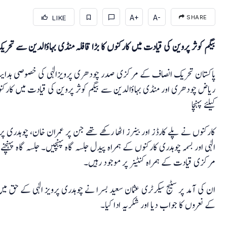
A+
A-
LIKE
SHARE
بیگم کوثر پروین کی قیادت میں کارکنوں کا بڑا قافلہ منڈی بہاؤالدین سے تح
پاکستان تحریک انصاف کے مرکزی صدر چودھری پرویزالٰہی کی خصوصی ہدایت پر گ
ریاض چودھری اور منڈی بہاؤالدین سے بیگم کوثر پروین کی قیادت میں کارکنو
کیلئے پہنچا
کارکنوں نے پلے کارڈز اور بینرز اٹھا رکھے تھے جن پر عمران خان، چوہدری پروی
الٰہی اور بسمہ چوہدری کارکنوں کے ہمراہ پیدل جلسہ گاہ پہنچیں۔ جلسہ گاہ پہنچنے
مرکزی قیادت کے ہمراہ کنٹینر پر موجود رہیں۔
ان کی آمد پر سٹیج سیکرٹری عثمان سعید بسرا نے چوہدری پرویز الٰہی کے حق میں
کے نعروں کا جواب دیا اور شکریہ ادا کیا۔