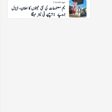
2 weeks ago
پیٹرولیم مصنوعات کی نئی قیمتوں کا اعلان، ڈیزل
5 روپے 71 پیسے فی لیٹر مہنگا