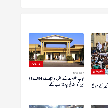
منڈی بہاؤالدین
منڈی بہاؤالدین
9 hours ago
پنجاب حکومت کے تقرر و تبادلے، 54 اے ڈی
سیز کو اضافی چارجز دیے گئے
شمیر کے موقع پر