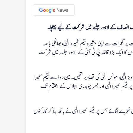
ریک انصاف کے لاہور جلسے میں شرکت کے لیے پہنچا۔
جرات سے اپنی ہمشیرہ بیگم ثمیرہ الٰہی، بھانجی باسمہ
ں کا ایک بڑا قافلہ پی ٹی آئی کے لاہور جلسہ میں شرکت
ز الٰہی، مونس الٰہی کی تصاویر تھیں۔ مین روڈ سے بیگم سمیرا
 پر بیگم سمیرا الٰہی اور بسمہ چوہدری اجلاس کے اختتام تک
 نعرے لگائے جس پر بیگم سمیرا الٰہی نے ہاتھ ہلا کر کارکنوں