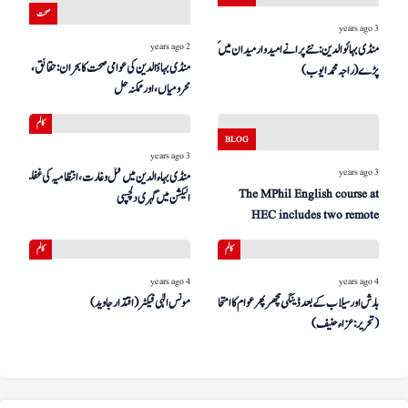
صحت
3 years ago
2 years ago
منڈی بہائوالدین: نئے پرانے امیدوار میدان میں کود
منڈی بہاؤالدین کی عوامی صحت کا بحران: حقائق،
پڑے (راجہ محمد ایوب)
محرومیاں، اور ممکنہ حل
کالم
BLOG
3 years ago
3 years ago
منڈی بہاءالدین میں قتل و غارت، انتظامیہ کی غفلت اور
The MPhil English course at
الیکشن میں گہری دلچسپی
HEC includes two remote
teacher plays
کالم
کالم
4 years ago
4 years ago
بارش اور سیلاب کے بعد ڈینگی مچھر پھر عوام کا امتحان لینے لگا
مونس الٰہی فیکٹر (اقتدار جاوید)
(تحریر: عزاءحنیف)