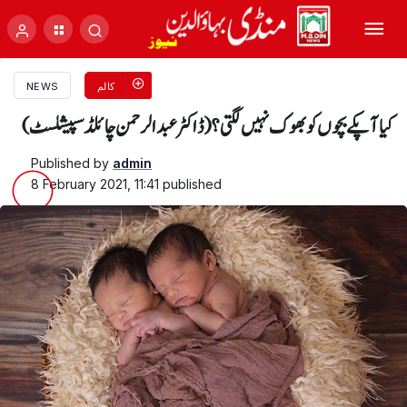
کالم
NEWS
کیا آپکے بچوں کو بھوک نہیں لگتی؟( ڈاکٹر عبدالرحمن چائلڈ سپیشلسٹ)
Published by
admin
8 February 2021, 11:41
published