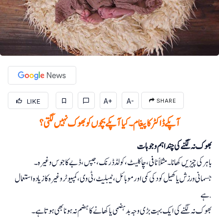
A+
A-
LIKE
SHARE
آپکے ڈاکٹر کا پیغام۔ کیا آپکے بچوں کو بھوک نہیں لگتی؟
بھوک نہ لگنے کی چند اہم وجوہات
باہر کی چیزیں کھانا۔ مثلاً ٹافی، چاکلیٹ، کولڈ ڈرنک، جپس، ڈبے کا جوس وغیرہ۔
جسمانی ورزش یا کھیل کود کی کمی اور موبائل، ٹیبلیٹ، ٹی وی، کمپیوٹر وغیرہ کا زیادہ استعمال
ہے.
بھوک نہ لگنے کی ایک بہت بڑی وجہ بدہضمی یا کھانے کا ہضم نہ ہونا بھی ہوتا ہے۔