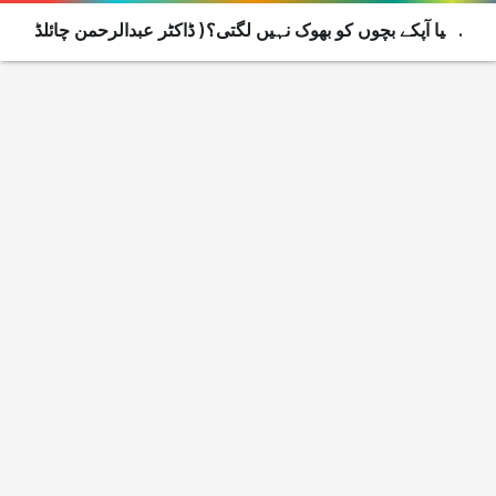
کیا آپکے بچوں کو بھوک نہیں لگتی؟( ڈاکٹر عبدالرحمن چائلڈ
سپیشلسٹ)