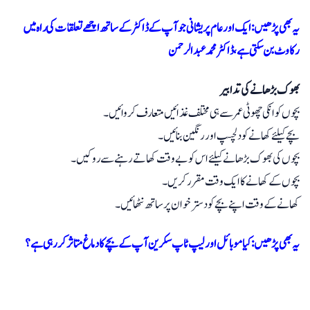
یہ بھی پڑھیں: ایک اور عام پریشانی جو آپ کے ڈاکٹر کے ساتھ اچھے تعلقات کی راہ میں
رکاوٹ بن سکتی ہے، ڈاکٹر محمد عبدالرحمن
بھوک بڑھانے کی تدابیر
بچوں کو انکی چھوٹی عمر سے ہی مختلف غذائیں متعارف کروائیں۔
بچے کیلئے کھانے کو دلچسپ اور رنگین بنائیں۔
بچوں کی بھوک بڑھانے کیلئے اس کو بے وقت کھاتے رہنے سے روکیں۔
بچوں کے کھانے کا ایک وقت مقرر کریں۔
کھانے کے وقت اپنے بچے کو دسترخوان پر ساتھ نٹھائیں۔
یہ بھی پڑھیں: کیا موبائل اور لیپ ٹاپ سکرین آپ کے بچے کا دماغ متاثر کررہی ہے؟