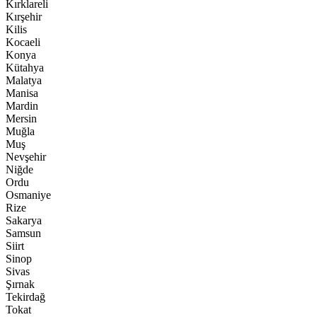
Kırklareli
Kırşehir
Kilis
Kocaeli
Konya
Kütahya
Malatya
Manisa
Mardin
Mersin
Muğla
Muş
Nevşehir
Niğde
Ordu
Osmaniye
Rize
Sakarya
Samsun
Siirt
Sinop
Sivas
Şırnak
Tekirdağ
Tokat