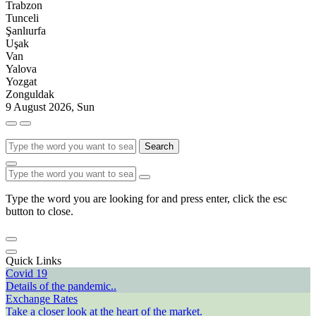
Trabzon
Tunceli
Şanlıurfa
Uşak
Van
Yalova
Yozgat
Zonguldak
9 August 2026, Sun
Search
Type the word you are looking for and press enter, click the esc
button to close.
Quick Links
Covid 19
Details of the pandemic..
Exchange Rates
Take a closer look at the heart of the market.