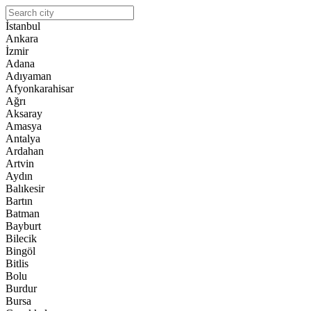
İstanbul
Ankara
İzmir
Adana
Adıyaman
Afyonkarahisar
Ağrı
Aksaray
Amasya
Antalya
Ardahan
Artvin
Aydın
Balıkesir
Bartın
Batman
Bayburt
Bilecik
Bingöl
Bitlis
Bolu
Burdur
Bursa