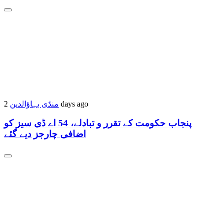
منڈی بہاؤالدین
2 days ago
پنجاب حکومت کے تقرر و تبادلے، 54 اے ڈی سیز کو
اضافی چارجز دیے گئے