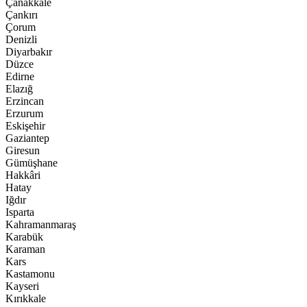
Çanakkale
Çankırı
Çorum
Denizli
Diyarbakır
Düzce
Edirne
Elazığ
Erzincan
Erzurum
Eskişehir
Gaziantep
Giresun
Gümüşhane
Hakkâri
Hatay
Iğdır
Isparta
Kahramanmaraş
Karabük
Karaman
Kars
Kastamonu
Kayseri
Kırıkkale