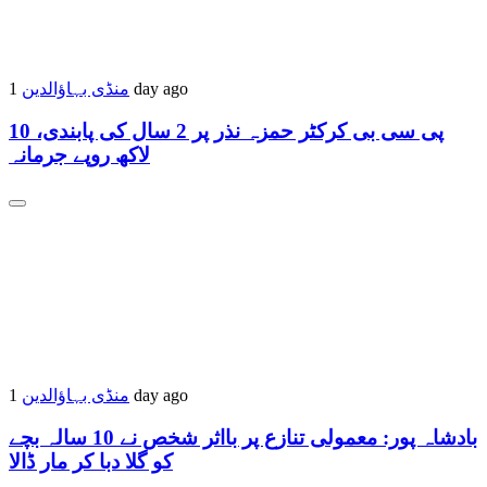
منڈی بہاؤالدین
1 day ago
پی سی بی کرکٹر حمزہ نذر پر 2 سال کی پابندی، 10
لاکھ روپے جرمانہ
منڈی بہاؤالدین
1 day ago
بادشاہ پور: معمولی تنازع پر بااثر شخص نے 10 سالہ بچے
کو گلا دبا کر مار ڈالا