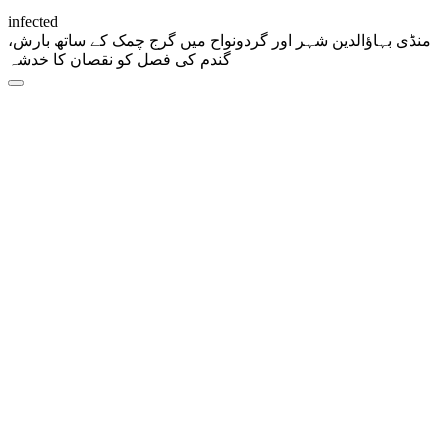
infected
منڈی بہاؤالدین شہر اور گردونواح میں گرج چمک کے ساتھ بارش،
گندم کی فصل کو نقصان کا خدشہ