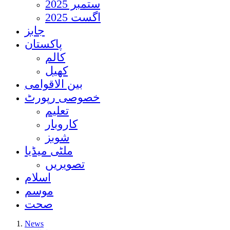
ستمبر 2025
اگست 2025
جابز
پاکستان
کالم
کھیل
بین الاقوامی
خصوصی رپورٹ
تعلیم
کاروبار
شوبز
ملٹی میڈیا
تصویریں
اسلام
موسم
صحت
News