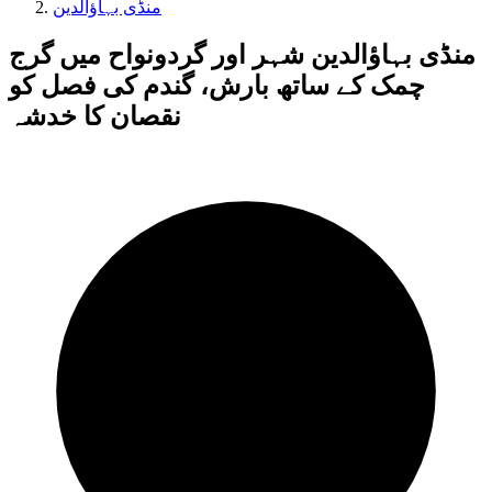
منڈی بہاؤالدین
منڈی بہاؤالدین شہر اور گردونواح میں گرج
چمک کے ساتھ بارش، گندم کی فصل کو
نقصان کا خدشہ