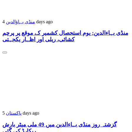
منڈی بہاؤالدین
4 days ago
منڈی بہاءالدین: یوم استحصال کشمیر کے موقع پر پرچم
کشائی، ریلی اور اظہار یکجہتی
پاکستان
5 days ago
گزشتہ روز منڈی بہاءالدین میں 49 ملی میٹر بارش
ریکارڈ کی گئی