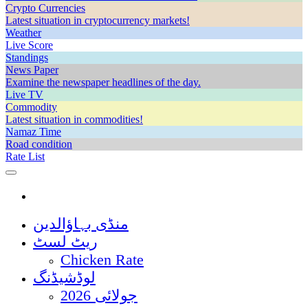
Crypto Currencies
Latest situation in cryptocurrency markets!
Weather
Live Score
Standings
News Paper
Examine the newspaper headlines of the day.
Live TV
Commodity
Latest situation in commodities!
Namaz Time
Road condition
Rate List
منڈی بہاؤالدین
ریٹ لسٹ
Chicken Rate
لوڈشیڈنگ
جولائی 2026