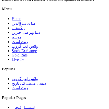
Menu
Home
منڈی بہاؤالدین
پاکستان
دنیا بھر سے خبریں
موسم
ریٹ لسٹ
واٹس ایپ گروپ
Stock Exchange
Gold Rate
Live Tv
Popular
واٹس ایپ گروپ
دیسی مہینے کی تاریخ
ریٹ لسٹ
Popular Pages
اسپیشل فیچرز