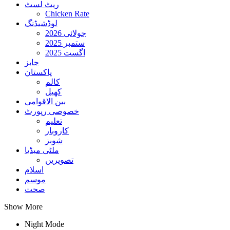
ریٹ لسٹ
Chicken Rate
لوڈشیڈنگ
جولائی 2026
ستمبر 2025
اگست 2025
جابز
پاکستان
کالم
کھیل
بین الاقوامی
خصوصی رپورٹ
تعلیم
کاروبار
شوبز
ملٹی میڈیا
تصویریں
اسلام
موسم
صحت
Show More
Night Mode