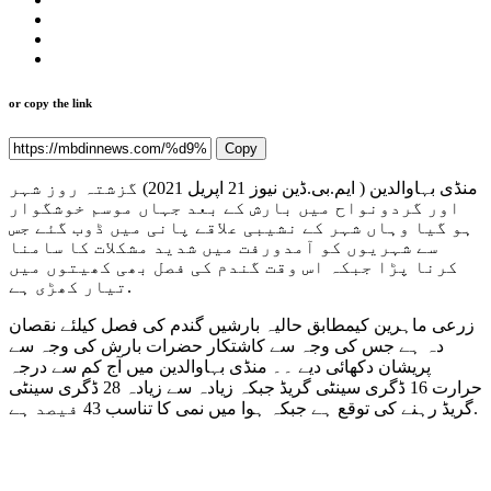
or copy the link
Copy
منڈی بہاوالدین ( ایم.بی.ڈین نیوز 21 اپریل 2021) گزشتہ روز شہر
اور گردونواح میں بارش کے بعد جہاں موسم خوشگوار
ہو گیا وہاں شہر کے نشیبی علاقے پانی میں ڈوب گئے جس
سے شہریوں کو آمدورفت میں شدید مشکلات کا سامنا
کرنا پڑا جبکہ اس وقت گندم کی فصل بھی کھیتوں میں
تیار کھڑی ہے.
زرعی ماہرین کیمطابق حالیہ بارشیں گندم کی فصل کیلئے نقصان
دہ ہے جس کی وجہ سے کاشتکار حضرات بارش کی وجہ سے
پریشان دکھائی دیے ۔۔ منڈی بہاوالدین میں آج کم سے درجہ
حرارت 16 ڈگری سینٹی گریڈ جبکہ زیادہ سے زیادہ 28 ڈگری سینٹی
گریڈ رہنے کی توقع ہے جبکہ ہوا میں نمی کا تناسب 43 فیصد ہے.