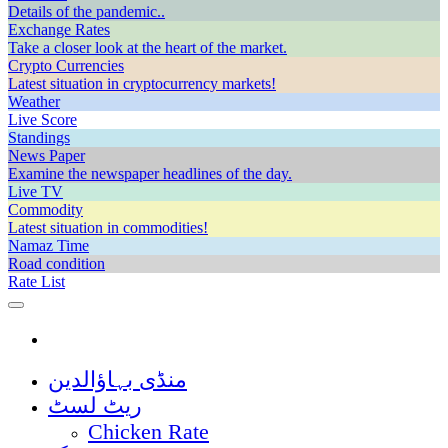
Details of the pandemic..
Exchange Rates
Take a closer look at the heart of the market.
Crypto Currencies
Latest situation in cryptocurrency markets!
Weather
Live Score
Standings
News Paper
Examine the newspaper headlines of the day.
Live TV
Commodity
Latest situation in commodities!
Namaz Time
Road condition
Rate List
منڈی بہاؤالدین
ریٹ لسٹ
Chicken Rate