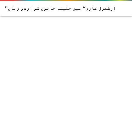
’’ارطغرل غازی‘‘ میں حلیمہ خاتون کو اردو زبان
دینے والی آواز کس کی ہے؟