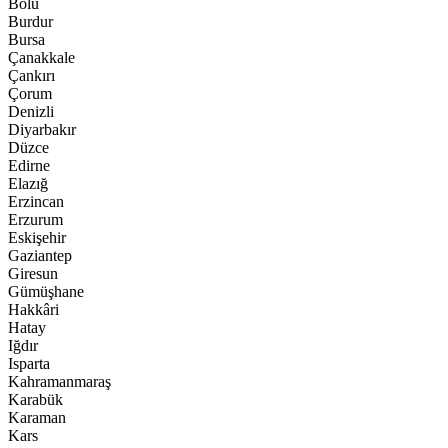
Bolu
Burdur
Bursa
Çanakkale
Çankırı
Çorum
Denizli
Diyarbakır
Düzce
Edirne
Elazığ
Erzincan
Erzurum
Eskişehir
Gaziantep
Giresun
Gümüşhane
Hakkâri
Hatay
Iğdır
Isparta
Kahramanmaraş
Karabük
Karaman
Kars