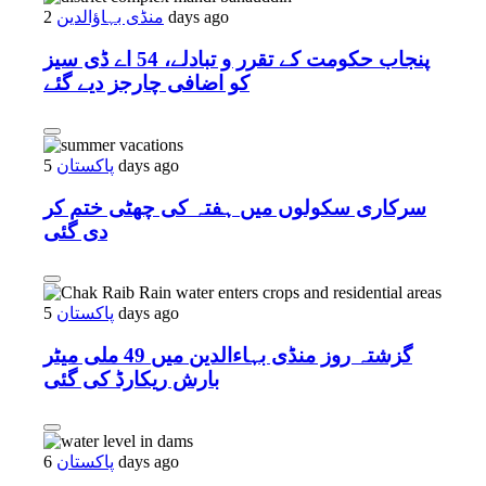
2 days ago
منڈی بہاؤالدین
پنجاب حکومت کے تقرر و تبادلے، 54 اے ڈی سیز
کو اضافی چارجز دیے گئے
5 days ago
پاکستان
سرکاری سکولوں میں ہفتہ کی چھٹی ختم کر
دی گئی
5 days ago
پاکستان
گزشتہ روز منڈی بہاءالدین میں 49 ملی میٹر
بارش ریکارڈ کی گئی
6 days ago
پاکستان