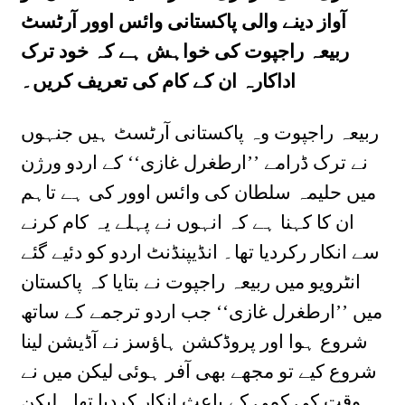
آواز دینے والی پاکستانی وائس اوور آرٹسٹ
ربیعہ راجپوت کی خواہش ہے کہ خود ترک
اداکارہ ان کے کام کی تعریف کریں۔
ربیعہ راجپوت وہ پاکستانی آرٹسٹ ہیں جنہوں
نے ترک ڈرامے ’’ارطغرل غازی‘‘ کے اردو ورژن
میں حلیمہ سلطان کی وائس اوور کی ہے تاہم
ان کا کہنا ہے کہ انہوں نے پہلے یہ کام کرنے
سے انکار رکردیا تھا۔ انڈیپنڈنٹ اردو کو دئیے گئے
انٹرویو میں ربیعہ راجپوت نے بتایا کہ پاکستان
میں ’’ارطغرل غازی‘‘ جب اردو ترجمے کے ساتھ
شروع ہوا اور پروڈکشن ہاؤسز نے آڈیشن لینا
شروع کیے تو مجھے بھی آفر ہوئی لیکن میں نے
وقت کی کمی کے باعث انکار کردیا تھا۔ لیکن