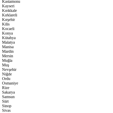
Kastamonu
Kayseri
Kırıkkale
Kırklareli
Kırşehir
Kilis
Kocaeli
Konya
Kütahya
Malatya
Manisa
Mardin
Mersin
Muğla
Muş
Nevşehir
Niğde
Ordu
Osmaniye
Rize
Sakarya
Samsun
Siirt
Sinop
Sivas