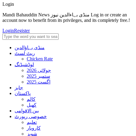
Login
Mandi Bahauddin News منڈی بہاءالدین نیوز Log in or create an
account now to benefit from its privileges, and its completely free.!
Login
Register
منڈی بہاؤالدین
ریٹ لسٹ
Chicken Rate
لوڈشیڈنگ
جولائی 2026
ستمبر 2025
اگست 2025
جابز
پاکستان
کالم
کھیل
بین الاقوامی
خصوصی رپورٹ
تعلیم
کاروبار
شوبز