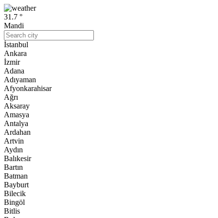
31.7 °
Mandi
İstanbul
Ankara
İzmir
Adana
Adıyaman
Afyonkarahisar
Ağrı
Aksaray
Amasya
Antalya
Ardahan
Artvin
Aydın
Balıkesir
Bartın
Batman
Bayburt
Bilecik
Bingöl
Bitlis