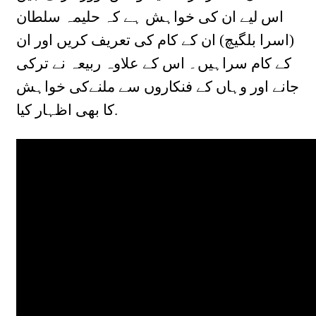
اس لیے ان کی خواہش ہے کہ حلیمہ سلطان
(اسرا بلگیچ) ان کے کام کی تعریف کریں اور ان
کے کام سراہیں۔ اس کے علاوہ ربیعہ نے ترکی
جانے اور وہاں کے فنکاروں سے ملنےکی خواہش
کا بھی اظہار کیا.