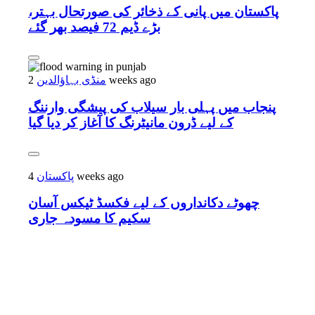
پاکستان میں پانی کے ذخائر کی صورتحال بہتر،
بڑے ڈیم 72 فیصد بھر گئے
2 weeks ago
منڈی بہاؤالدین
پنجاب میں پہلی بار سیلاب کی پیشگی وارننگ
کے لیے ڈرون مانیٹرنگ کا آغاز کر دیا گیا
4 weeks ago
پاکستان
چھوٹے دکانداروں کے لیے فکسڈ ٹیکس آسان
سکیم کا مسودہ جاری