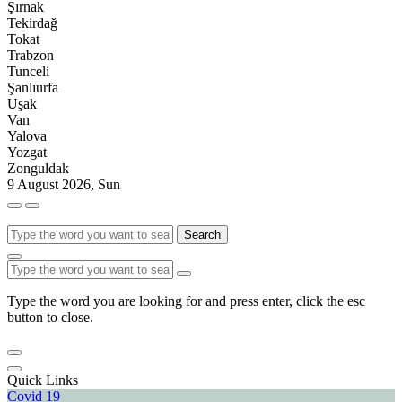
Şırnak
Tekirdağ
Tokat
Trabzon
Tunceli
Şanlıurfa
Uşak
Van
Yalova
Yozgat
Zonguldak
9 August 2026, Sun
Search
Type the word you are looking for and press enter, click the esc
button to close.
Quick Links
Covid 19