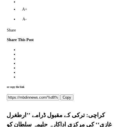
A+
A-
Share
Share This Post
or copy the link
Copy
کراچی: ترکی کے مقبول ڈرامے ’’ارطغرل
غازی‘‘ کی مرکزی اداکارہ حلیمہ سلطان کو