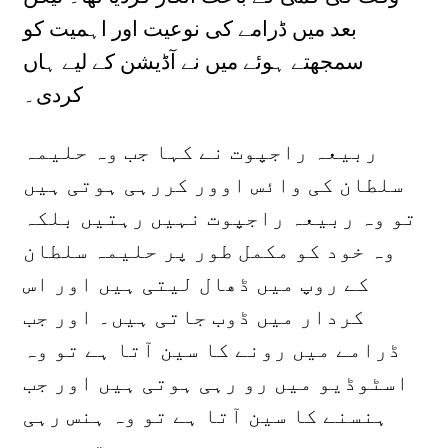
بعد میں ڈرامے کی نوعیت اور اہمیت کو
سمجھتے ہوئے میں نے آڈیشن کے لیے ہاں
کردی۔
ربیعہ راجپوت نے کہا جب وہ حلیمہ
سلطان کی وائس اوور کررہی ہوتی ہیں
تو وہ ربیعہ راجپوت نہیں رہتیں بلکہ
وہ خود کو مکمل طور پر حلیمہ سلطان
کے روپ میں ڈھال لیتی ہیں اور اس
کردار میں ڈوب جاتی ہیں۔ اور جب
ڈرامے میں رونے کا سین آتا ہے تو وہ
اسٹوڈیو میں رو رہی ہوتی ہیں اور جب
ہنسنے کا سین آتا ہے تو وہ ہنس رہی