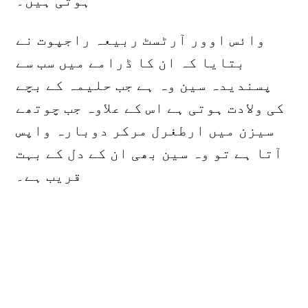
ہوتی ہیں۔
وائس اوور آرٹسٹ ربیعہ راجپوت نے
بتایا کہ ان کا ڈرامے میں سب سے
پسندیدہ سین وہ ہے جب حلیمہ کے بچے
کی ولادت ہوتی ہے اس کے علاوہ جب چوتھے
سیزن میں ارطغرل مرکر دوبارہ واپس
آتا ہے تو وہ سین بھی ان کے دل کے بہت
قریب ہے۔