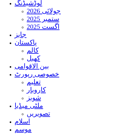
لوڈشیڈنگ
جولائی 2026
ستمبر 2025
اگست 2025
جابز
پاکستان
کالم
کھیل
بین الاقوامی
خصوصی رپورٹ
تعلیم
کاروبار
شوبز
ملٹی میڈیا
تصویریں
اسلام
موسم