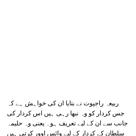
ربیعہ راجپوت نے بتایا ان کی خواہش ہے کہ
جس کردار کو وہ نبھا رہی ہیں اس کردار کی
جانب سے ان کے لیے تعریف ہو۔ یعنی وہ حلیمہ
سلطان کے کردار کے لیے وائس اوور کرتی ہیں