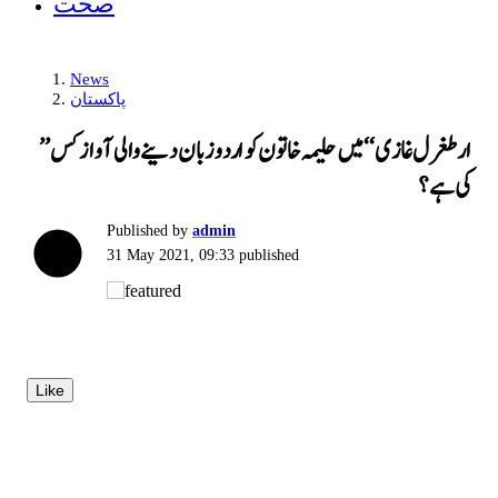
صحت
News
پاکستان
’’ارطغرل غازی‘‘ میں حلیمہ خاتون کو اردو زبان دینے والی آواز کس
کی ہے؟
Published by
admin
31 May 2021, 09:33
published
Like