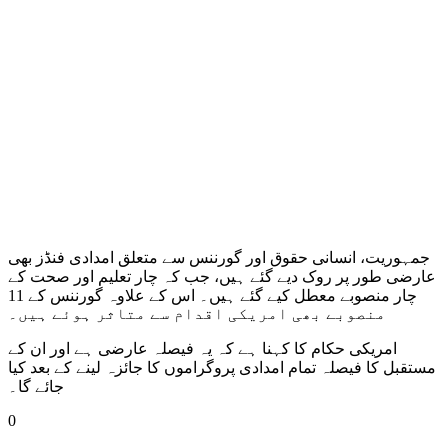
جمہوریت، انسانی حقوق اور گورننس سے متعلق امدادی فنڈز بھی
عارضی طور پر روک دیے گئے ہیں، جب کہ چار تعلیم اور صحت کے
چار منصوبے معطل کیے گئے ہیں۔ اس کے علاوہ گورننس کے 11
منصوبے بھی امریکی اقدام سے متاثر ہوئے ہیں۔
امریکی حکام کا کہنا ہے کہ یہ فیصلہ عارضی ہے اور ان کے
مستقبل کا فیصلہ تمام امدادی پروگراموں کا جائزہ لینے کے بعد کیا
جائے گا۔
0