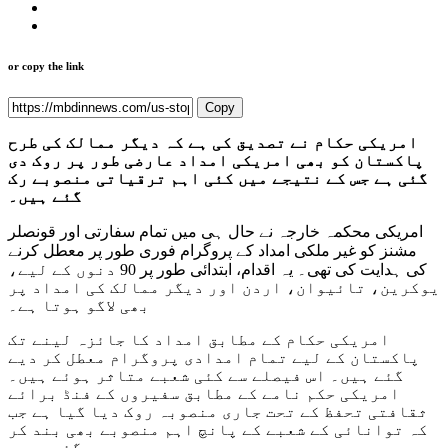
or copy the link
Copy
امریکی حکام نے تصدیق کی ہے کہ دیگر ممالک کی طرح
پاکستان کو بھی امریکی امداد عارضی طور پر روک دی
گئی ہے جس کے نتیجے میں کئی اہم ترقیاتی منصوبے رک
گئے ہیں۔
امریکی محکمہ خارجہ نے حال ہی میں تمام سفارتی اور قونصلر
مشنز کو غیر ملکی امداد کے پروگرام فوری طور پر معطل کرنے
کی ہدایت کی تھی۔ یہ اقدام، ابتدائی طور پر 90 دنوں کے لیے،
یوکرین، تائیوان، اردن اور دیگر ممالک کی امداد پر
بھی لاگو ہوتا ہے۔
امریکی حکام کے مطابق امداد کا جائزہ لینے تک
پاکستان کے لیے تمام امدادی پروگرام معطل کر دیے
گئے ہیں۔ اس فیصلے سے کئی شعبے متاثر ہوئے ہیں۔
امریکی حکم نامے کے مطابق سفیروں کے فنڈ برائے
ثقافتی تحفظ کے تحت جاری منصوبہ روک دیا گیا ہے جب
کہ توانائی کے شعبے کے پانچ اہم منصوبے بھی بند کر
دیے گئے ہیں۔