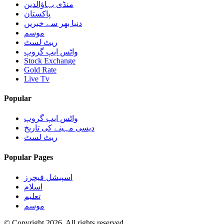
منڈی بہاؤالدین
پاکستان
دنیا بھر سے خبریں
موسم
ریٹ لسٹ
واٹس ایپ گروپ
Stock Exchange
Gold Rate
Live Tv
Popular
واٹس ایپ گروپ
دیسی مہینے کی تاریخ
ریٹ لسٹ
Popular Pages
اسپیشل فیچرز
اسلام
تعلیم
موسم
© Copyright 2026, All rights reserved.