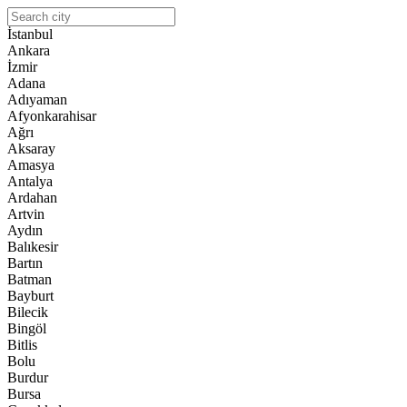
İstanbul
Ankara
İzmir
Adana
Adıyaman
Afyonkarahisar
Ağrı
Aksaray
Amasya
Antalya
Ardahan
Artvin
Aydın
Balıkesir
Bartın
Batman
Bayburt
Bilecik
Bingöl
Bitlis
Bolu
Burdur
Bursa