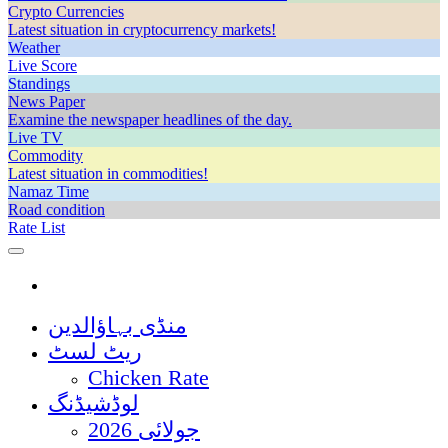
Crypto Currencies
Latest situation in cryptocurrency markets!
Weather
Live Score
Standings
News Paper
Examine the newspaper headlines of the day.
Live TV
Commodity
Latest situation in commodities!
Namaz Time
Road condition
Rate List
منڈی بہاؤالدین
ریٹ لسٹ
Chicken Rate
لوڈشیڈنگ
جولائی 2026