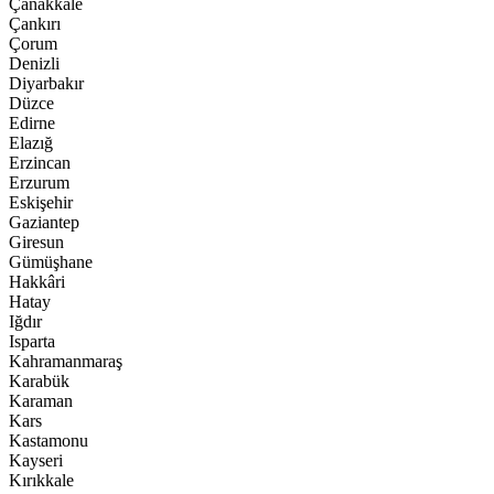
Çanakkale
Çankırı
Çorum
Denizli
Diyarbakır
Düzce
Edirne
Elazığ
Erzincan
Erzurum
Eskişehir
Gaziantep
Giresun
Gümüşhane
Hakkâri
Hatay
Iğdır
Isparta
Kahramanmaraş
Karabük
Karaman
Kars
Kastamonu
Kayseri
Kırıkkale