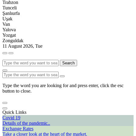
Trabzon
Tunceli
Şanlıurfa
Uşak
Van
Yalova
Yozgat
Zonguldak
11 August 2026, Tue
Search
Type the word you are looking for and press enter, click the esc
button to close.
Quick Links
Covid 19
Details of the pandemic..
Exchange Rates
Take a closer look at the heart of the market.