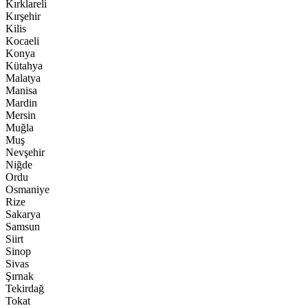
Kırklareli
Kırşehir
Kilis
Kocaeli
Konya
Kütahya
Malatya
Manisa
Mardin
Mersin
Muğla
Muş
Nevşehir
Niğde
Ordu
Osmaniye
Rize
Sakarya
Samsun
Siirt
Sinop
Sivas
Şırnak
Tekirdağ
Tokat