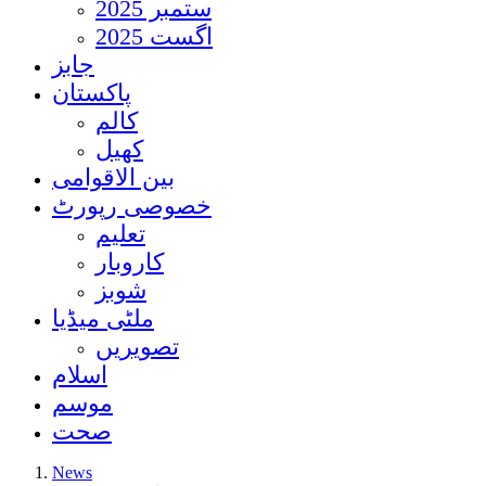
ستمبر 2025
اگست 2025
جابز
پاکستان
کالم
کھیل
بین الاقوامی
خصوصی رپورٹ
تعلیم
کاروبار
شوبز
ملٹی میڈیا
تصویریں
اسلام
موسم
صحت
News