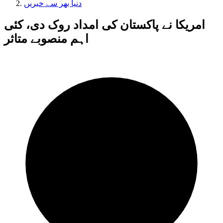
دنیا بھر سے خبریں
امریکا نے پاکستان کی امداد روک دی، کئی
اہم منصوبے متاثر