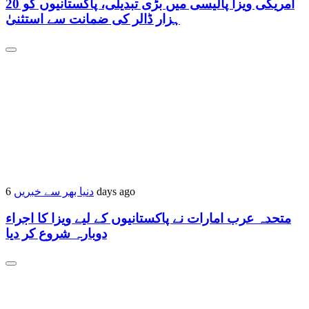
امریکی ویزا پالیسی میں بڑی تبدیلی، پاکستانیوں کو 20
ہزار ڈالر کی ضمانت سے استثنیٰ
دنیا بھر سے خبریں
6 days ago
متحدہ عرب امارات نے پاکستانیوں کے لیے ویزا کا اجراء
دوبارہ شروع کر دیا