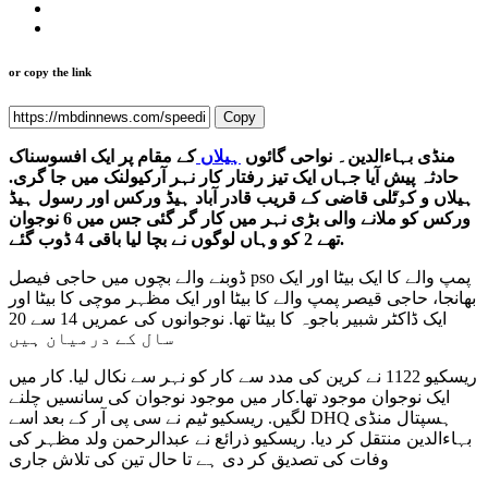
or copy the link
Copy
منڈی بہاءالدین۔ نواحی گائوں
ہیلاں
کے مقام پر ایک افسوسناک
حادثہ پیش آیا جہاں ایک تیز رفتار کار نہر آرکیولنک میں جا گری.
ہیلاں و کوٙٹلی قاضی کے قریب قادر آباد ہیڈ ورکس اور رسول ہیڈ
ورکس کو ملانے والی بڑی نہر میں کار گر گئی جس میں 6 نوجوان
تھے 2 کو وہاں لوگوں نے بچا لیا باقی 4 ڈوب گئے.
ڈوبنے والے بچوں میں حاجی فیصل pso پمپ والے کا ایک بیٹا اور ایک
بھانجا، حاجی قیصر پمپ والے کا بیٹا اور ایک مظہر موچی کا بیٹا اور
ایک ڈاکٹر شبیر باجوہ کا بیٹا تھا. نوجوانوں کی عمریں 14 سے 20
سال کے درمیان ہیں
ریسکیو 1122 نے کرین کی مدد سے کار کو نہر سے نکال لیا. کار میں
ایک نوجوان موجود تھا.کار میں موجود نوجوان کی سانسیں چلنے
لگیں. ریسکیو ٹیم نے سی پی آر کے بعد اسے DHQ ہسپتال منڈی
بہاءالدین منتقل کر دیا. ریسکیو ذرائع نے عبدالرحمن ولد مظہر کی
وفات کی تصدیق کر دی ہے تا حال تین کی تلاش جاری