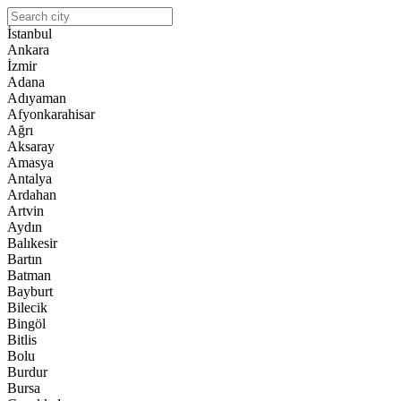
İstanbul
Ankara
İzmir
Adana
Adıyaman
Afyonkarahisar
Ağrı
Aksaray
Amasya
Antalya
Ardahan
Artvin
Aydın
Balıkesir
Bartın
Batman
Bayburt
Bilecik
Bingöl
Bitlis
Bolu
Burdur
Bursa