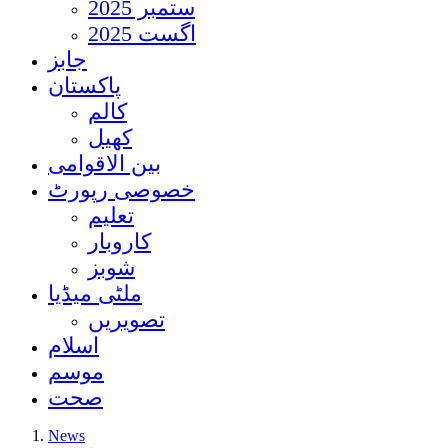
ستمبر 2025
اگست 2025
جابز
پاکستان
کالم
کھیل
بین الاقوامی
خصوصی رپورٹ
تعلیم
کاروبار
شوبز
ملٹی میڈیا
تصویریں
اسلام
موسم
صحت
News