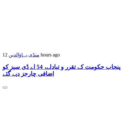
منڈی بہاؤالدین
12 hours ago
پنجاب حکومت کے تقرر و تبادلے، 54 اے ڈی سیز کو
اضافی چارجز دیے گئے