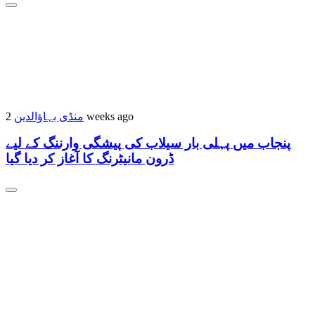
منڈی بہاؤالدین
2 weeks ago
پنجاب میں پہلی بار سیلاب کی پیشگی وارننگ کے لیے
ڈرون مانیٹرنگ کا آغاز کر دیا گیا