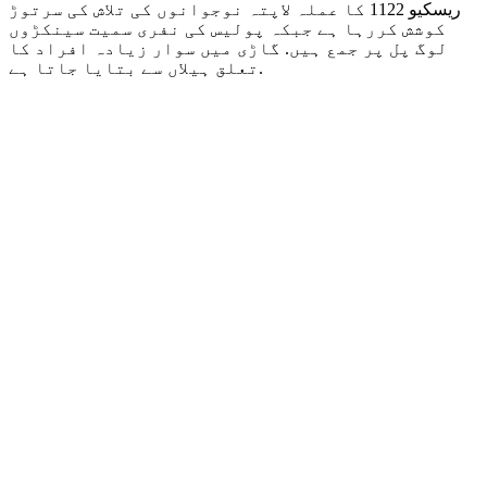
ریسکیو 1122 کا عملہ لاپتہ نوجوانوں کی تلاش کی سرتوڑ
کوشش کررہا ہے جبکہ پولیس کی نفری سمیت سینکڑوں
لوگ پل پر جمع ہیں. گاڑی میں سوار زیادہ افراد کا
تعلق ہیلاں سے بتایا جاتا ہے.