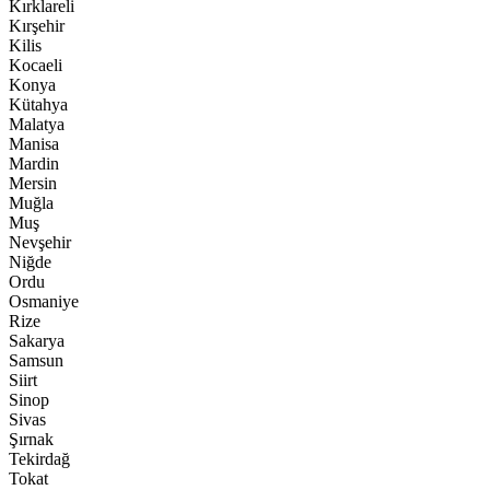
Kırklareli
Kırşehir
Kilis
Kocaeli
Konya
Kütahya
Malatya
Manisa
Mardin
Mersin
Muğla
Muş
Nevşehir
Niğde
Ordu
Osmaniye
Rize
Sakarya
Samsun
Siirt
Sinop
Sivas
Şırnak
Tekirdağ
Tokat