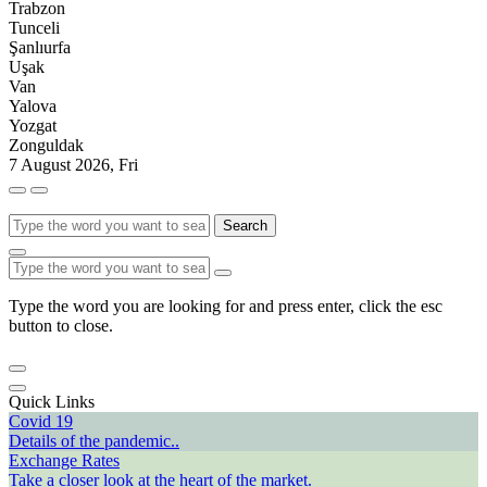
Trabzon
Tunceli
Şanlıurfa
Uşak
Van
Yalova
Yozgat
Zonguldak
7 August 2026, Fri
Search
Type the word you are looking for and press enter, click the esc
button to close.
Quick Links
Covid 19
Details of the pandemic..
Exchange Rates
Take a closer look at the heart of the market.