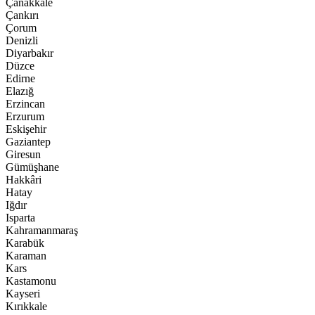
Çanakkale
Çankırı
Çorum
Denizli
Diyarbakır
Düzce
Edirne
Elazığ
Erzincan
Erzurum
Eskişehir
Gaziantep
Giresun
Gümüşhane
Hakkâri
Hatay
Iğdır
Isparta
Kahramanmaraş
Karabük
Karaman
Kars
Kastamonu
Kayseri
Kırıkkale