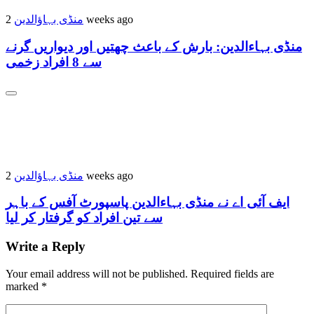
منڈی بہاؤالدین
2 weeks ago
منڈی بہاءالدین: بارش کے باعث چھتیں اور دیواریں گرنے
سے 8 افراد زخمی
منڈی بہاؤالدین
2 weeks ago
ایف آئی اے نے منڈی بہاءالدین پاسپورٹ آفس کے باہر
سے تین افراد کو گرفتار کر لیا
Write a Reply
Your email address will not be published.
Required fields are
marked
*