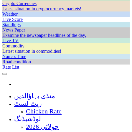
Crypto Currencies
Latest situation in cryptocurrency markets!
Weather
Live Score
Standings
News Paper
Examine the newspaper headlines of the day.
Live TV
Commodity
Latest situation in commodities!
Namaz Time
Road condition
Rate List
منڈی بہاؤالدین
ریٹ لسٹ
Chicken Rate
لوڈشیڈنگ
جولائی 2026