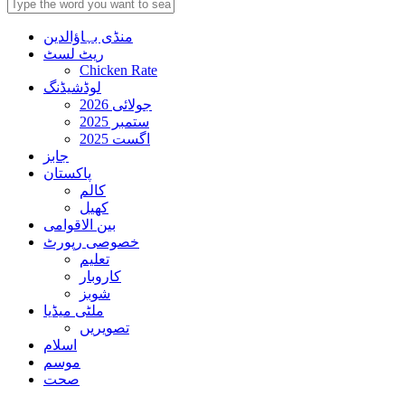
منڈی بہاؤالدین
ریٹ لسٹ
Chicken Rate
لوڈشیڈنگ
جولائی 2026
ستمبر 2025
اگست 2025
جابز
پاکستان
کالم
کھیل
بین الاقوامی
خصوصی رپورٹ
تعلیم
کاروبار
شوبز
ملٹی میڈیا
تصویریں
اسلام
موسم
صحت