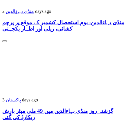
منڈی بہاؤالدین
2 days ago
منڈی بہاءالدین: یوم استحصال کشمیر کے موقع پر پرچم
کشائی، ریلی اور اظہار یکجہتی
پاکستان
3 days ago
گزشتہ روز منڈی بہاءالدین میں 49 ملی میٹر بارش
ریکارڈ کی گئی