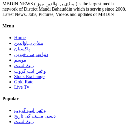
MBDIN NEWS ( منڈی بہاؤالدین نیوز ) is the largest media
network of District Mandi Bahauddin which is serving since 2008.
Latest News, Jobs, Pictures, Videos and updates of MBDIN
Menu
Home
منڈی بہاؤالدین
پاکستان
دنیا بھر سے خبریں
موسم
ریٹ لسٹ
واٹس ایپ گروپ
Stock Exchange
Gold Rate
Live Tv
Popular
واٹس ایپ گروپ
دیسی مہینے کی تاریخ
ریٹ لسٹ