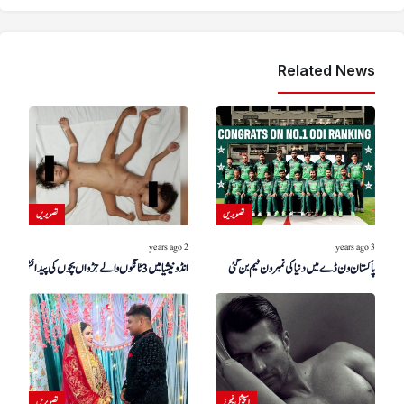
Related News
تصویریں
تصویریں
2 years ago
3 years ago
پاکستان ون ڈے میں دنیا کی نمبر ون ٹیم بن گئی
انڈونیشیا میں 3 ٹانگوں والے جڑواں بچوں کی پیدائش
اسپیشل فیچرز
تصویریں