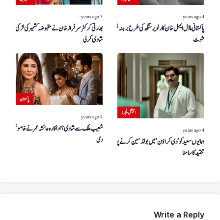
3 years ago
4 years ago
پاکستانی ماڈل ایمل خان کا رنویر سنگھ کی طرح برہنہ فوٹو
بھارتی کرکٹر سرفراز خان نے مقبوضہ کشمیر کی لڑکی سے
شوٹ
شادی کرلی
پاکستان
اسپیشل فیچرز
4 years ago
شعیب ملک سے شادی؟ اداکارہ عائشہ عمر نے خاموشی توڑ
4 years ago
دی
ہمایوں سعید کو ’دی کراؤن‘ میں بولڈ سین کرنے پر شدید
تنقید کا سامنا
Write a Reply