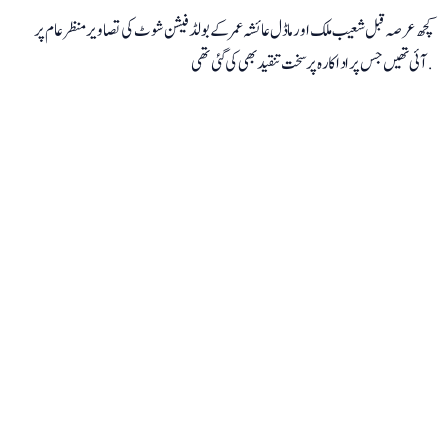
کچھ عرصہ قبل شعیب ملک اور ماڈل عائشہ عمر کے بولڈ فیشن شوٹ کی تصاویر منظر عام پر
آئی تھیں جس پر اداکارہ پر سخت تنقید بھی کی گئی تھی.