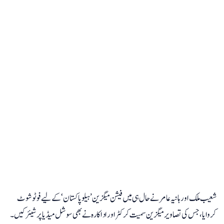
شعیب ملک اور ہانیہ عامر نے حال ہی میں فیشن میگزین ’ہیلو پاکستان‘ کے لیے فوٹوشوٹ
کروایا، جس کی تصاویر میگزین سمیت کرکٹر اور اداکارہ نے بھی سوشل میڈیا پر شیئر کیں۔