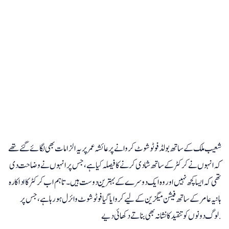
شعیب ملک کے ساتھ بولڈ فوٹوشوٹ کروانے پر عائشہ عمر پر یہ الزامات بھی لگائے گئے تھے
کہ انہوں نے کرکٹر کے ساتھ شادی کرنے کا فیصلہ کیا ہے، جس پر انہوں نے وضاحت دی
تھی کہ ایسا کچھ نہیں اور وہ ایک دوسرے کے بہترین دوست ہیں۔ تاہم اب کرکٹر کا اداکارہ
ہانیہ عامر کے ساتھ فیشن میگزین کے لیے کروایا گیا فوٹوشوٹ وائرل ہو رہا ہے، جس پر
لوگ دونوں کو تنقید کا نشانہ بھی بناتے دکھائی دیے.