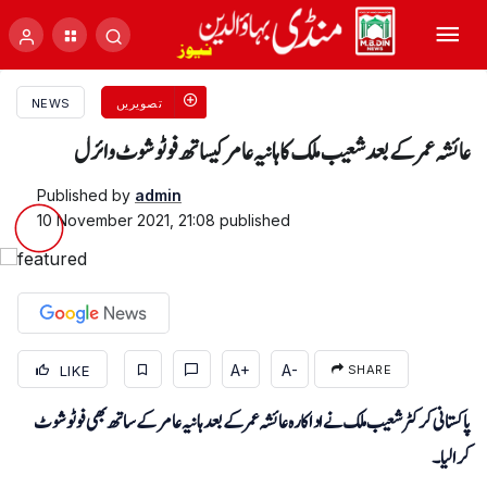
تصویریں
NEWS
عائشہ عمر کےبعد شعیب ملک کا ہانیہ عامر کیساتھ فوٹوشوٹ وائرل
Published by
admin
10 November 2021, 21:08
published
A+
A-
LIKE
SHARE
پاکستانی کرکٹر شعیب ملک نے اداکارہ عائشہ عمر کے بعد ہانیہ عامر کے ساتھ بھی فوٹو شوٹ
کرالیا۔