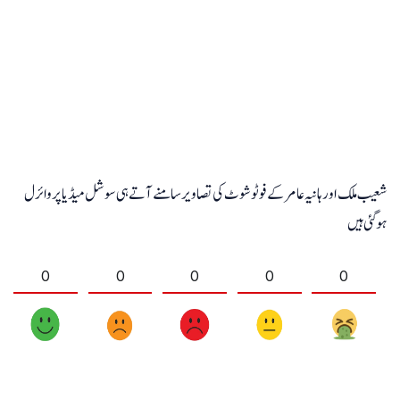
شعیب ملک اور ہانیہ عامر کے فوٹو شوٹ کی تصاویر سامنے آتے ہی سوشل میڈیا پر وائرل
ہوگئی ہیں
0
0
0
0
0