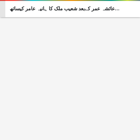
عائشہ عمر کےبعد شعیب ملک کا ہانیہ عامر کیساتھ
فوٹوشوٹ وائرل