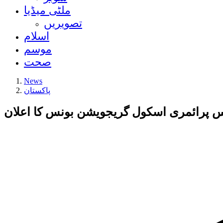
ملٹی میڈیا
تصویریں
اسلام
موسم
صحت
News
پاکستان
س پرائمری اسکول گریجویشن بونس کا اعلان