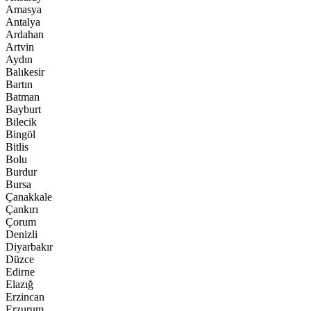
Amasya
Antalya
Ardahan
Artvin
Aydın
Balıkesir
Bartın
Batman
Bayburt
Bilecik
Bingöl
Bitlis
Bolu
Burdur
Bursa
Çanakkale
Çankırı
Çorum
Denizli
Diyarbakır
Düzce
Edirne
Elazığ
Erzincan
Erzurum