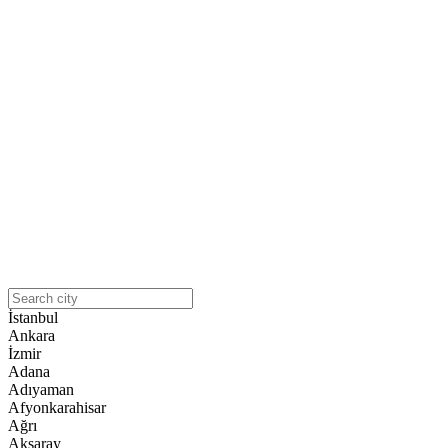
İstanbul
Ankara
İzmir
Adana
Adıyaman
Afyonkarahisar
Ağrı
Aksaray