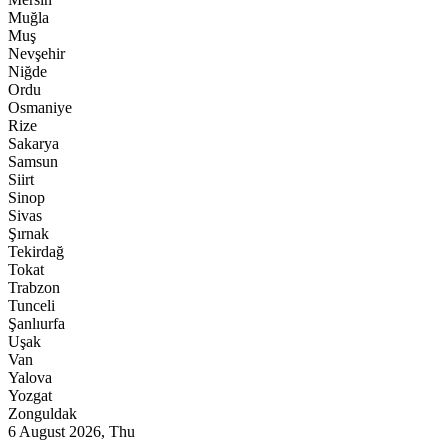
Muğla
Muş
Nevşehir
Niğde
Ordu
Osmaniye
Rize
Sakarya
Samsun
Siirt
Sinop
Sivas
Şırnak
Tekirdağ
Tokat
Trabzon
Tunceli
Şanlıurfa
Uşak
Van
Yalova
Yozgat
Zonguldak
6 August 2026, Thu