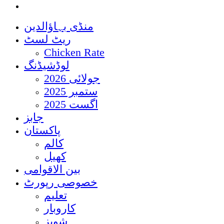
منڈی بہاؤالدین
ریٹ لسٹ
Chicken Rate
لوڈشیڈنگ
جولائی 2026
ستمبر 2025
اگست 2025
جابز
پاکستان
کالم
کھیل
بین الاقوامی
خصوصی رپورٹ
تعلیم
کاروبار
شوبز