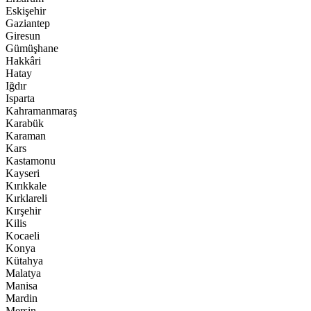
Eskişehir
Gaziantep
Giresun
Gümüşhane
Hakkâri
Hatay
Iğdır
Isparta
Kahramanmaraş
Karabük
Karaman
Kars
Kastamonu
Kayseri
Kırıkkale
Kırklareli
Kırşehir
Kilis
Kocaeli
Konya
Kütahya
Malatya
Manisa
Mardin
Mersin