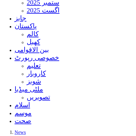
ستمبر 2025
اگست 2025
جابز
پاکستان
کالم
کھیل
بین الاقوامی
خصوصی رپورٹ
تعلیم
کاروبار
شوبز
ملٹی میڈیا
تصویریں
اسلام
موسم
صحت
News