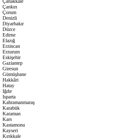
Çanakkale
Çankırı
Çorum
Denizli
Diyarbakır
Düzce
Edirne
Elazığ
Erzincan
Erzurum
Eskişehir
Gaziantep
Giresun
Gümüşhane
Hakkâri
Hatay
Iğdır
Isparta
Kahramanmaraş
Karabük
Karaman
Kars
Kastamonu
Kayseri
Kırıkkale