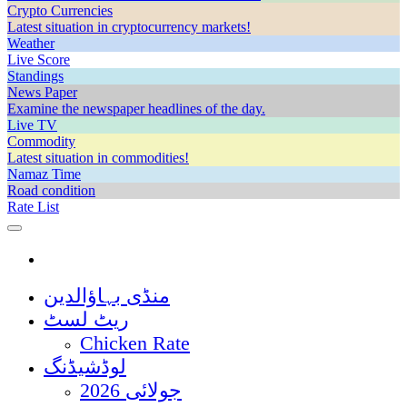
Crypto Currencies
Latest situation in cryptocurrency markets!
Weather
Live Score
Standings
News Paper
Examine the newspaper headlines of the day.
Live TV
Commodity
Latest situation in commodities!
Namaz Time
Road condition
Rate List
منڈی بہاؤالدین
ریٹ لسٹ
Chicken Rate
لوڈشیڈنگ
جولائی 2026