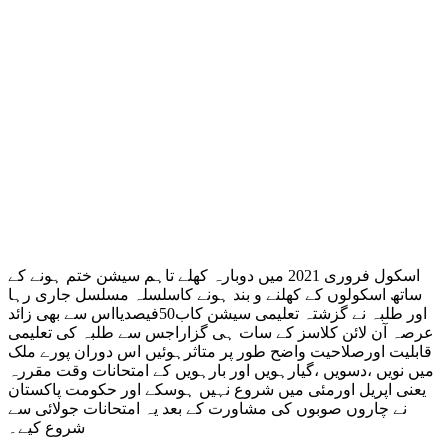
اسکول فروری 2021 میں دوبارہ کھلے تاہم سیشن ختم ہونے کے
ساتھ اسکولوں کے کھلنے و بند ہونے کاسلسلہ مسلسل جاری رہا
اور طلبہ نے گزشتہ تعلیمی سیشن کاب50فیصدیااس سے بھی زائد
عرصہ آن لائن کلاسز کے سات ہی گزاراجس سے طلبہ کی تعلیمی
قابلیت اورصلاحیت واضح طور پر متاثرہوئیں اس دوران پورے ملک
میں نویں ،دسویں ،گیارہویں اور بارہویں کے امتحانات وقت مقررہ
یعنی اپریل اورمئی میں شروع نہیں ہوسکے اور حکومت پاکستان
نے چاروں صوبوں کی مشاورت کے بعد یہ امتحانات جولائی سے
شروع کیے۔