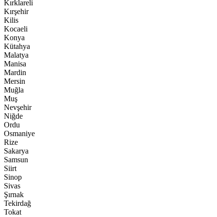
Kırklareli
Kırşehir
Kilis
Kocaeli
Konya
Kütahya
Malatya
Manisa
Mardin
Mersin
Muğla
Muş
Nevşehir
Niğde
Ordu
Osmaniye
Rize
Sakarya
Samsun
Siirt
Sinop
Sivas
Şırnak
Tekirdağ
Tokat