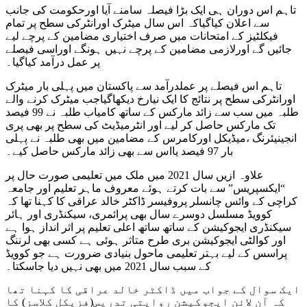
تاہم اس دوران ہی ایک بڑا فیصلہ سامنے آیا اورحکومت کی جانب
سے اعلان کیاگیاکہ اس سال میٹرک اورانٹرکی سطح پر تمام
فیکلٹیز کے امتحانات میں صرف اختیاری مضامین کے پرچے لیے
جائیں گے اورلازمی مضامین کے پرچے نہیں ہونگے اوراسی فیصلے
پر عمل درآمد کیاگیا۔
تاہم اس فیصلے پر عملدرآمد سے پاکستان میں پہلی بار میٹرک
اورانٹرکی سطح پر نتائج کا ایک نیارخ دیکھاگیاجب میٹرک کرنے والے
طلبہ میں سب سے زائد مارکس کے ساتھ کامیاب طلبہ نے 99 فیصد
تک مارکس حاصل کر لیے اور انٹرمیڈیٹ کی سطح پر بھی پری
انجینیئرنگ ،میڈیکل اورکامرس کے مضامین میں بھی طلبہ نے پہلی
بار 97 فیصد یااس سے بھی زائد مارکس حاصل کیے۔
علاوہ ازیں سال 2021 میں ملک میں تعلیمی صورت حال پر
“ایکسپریس” سے بات کرتے ہوئے معروف ماہر تعلیم اور جامعہ
کراچی کے وائس چانسلر پروفیسر ڈاکٹر خالد عراقی کا کہنا تھا کہ
کوویڈ مسلسل دوسرے سال بھی پرائمری، سیکنڈری اور ہائر
سیکنڈری ایجوکیشن کے ساتھ ساتھ اعلی تعلیم پر اثر انداز ہوا ہے
اور کوالٹی ایجوکیشن بری طرح متاثر ہوئی ہے کسی بھی لرننگ
پراسس کے لیے بہتر تعلیمی ماحول بنیادی ضرورت ہے جو کوویڈ
کے سبب سال 2021 میں بھی نہیں دیا جاسکتا۔
ایک سوال کے جواب میں ڈاکٹر خالد عراقی کا کہنا تھا
کہ آن لائن ایجوکیشن روایتی تدریس(فزیکل کلاسز) کا