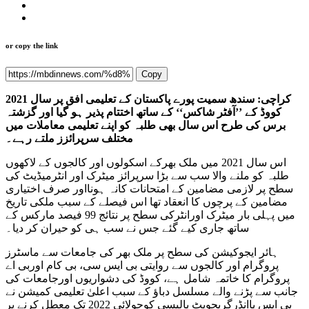
or copy the link
Copy
کراچی: سندھ سمیت پورے پاکستان کے تعلیمی افق پر سال 2021
کووڈ کے ’’آفٹر شاکس‘‘ کے ساتھ اختتام پذیر ہو گیا اور گزشتہ
برس کی طرح اس سال بھی طلبہ کو اپنے تعلیمی معاملات میں
مختلف سرپرائزز ملتے رہے۔
اس سال 2021 میں ملک بھرکے اسکولوں اور کالجوں کے لاکھوں
طلبہ کو ملنے والا سب سے بڑا سرپرائز میٹرک اور انٹرمیڈیٹ کی
سطح پر لازمی مضامین کے امتحانات کانہ ہونااور صرف اختیاری
مضامین کے پرچوں کا انعقاد تھا اس فیصلے کے سبب ملکی تاریخ
میں پہلی بار میٹرک اورانٹرکی سطح پر نتائج 99 فیصد مارکس کے
ساتھ جاری کیے گئے جس نے سب ہی کو حیران کر دیا۔
ہائر ایجوکیشن کی سطح پر ملک بھر کی جامعات سے ماسٹرز
پروگرام اور کالجوں سے روایتی بی ایس سی، بی کام اوربی اے
پروگرام کا خاتمہ شامل ہے، کووڈ کی دشواریوں اورجامعات کی
جانب سے پڑنے والے مسلسل دباؤ کے سبب اعلیٰ تعلیمی کمیشن نے
بی ایس یاانڈرگریجویٹ پالیسی کوجولائی 2022 تک معطل کرنے پر