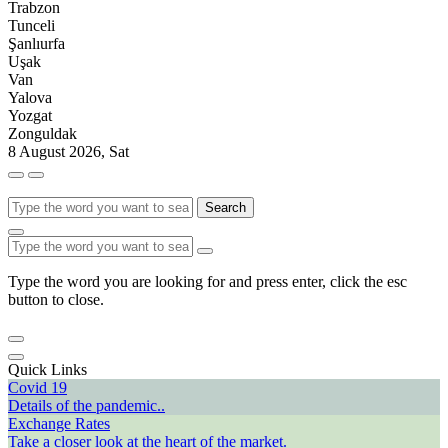
Trabzon
Tunceli
Şanlıurfa
Uşak
Van
Yalova
Yozgat
Zonguldak
8 August 2026, Sat
Search
Type the word you are looking for and press enter, click the esc
button to close.
Quick Links
Covid 19
Details of the pandemic..
Exchange Rates
Take a closer look at the heart of the market.