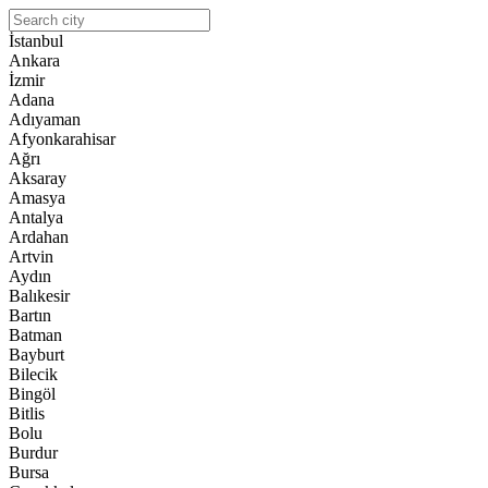
İstanbul
Ankara
İzmir
Adana
Adıyaman
Afyonkarahisar
Ağrı
Aksaray
Amasya
Antalya
Ardahan
Artvin
Aydın
Balıkesir
Bartın
Batman
Bayburt
Bilecik
Bingöl
Bitlis
Bolu
Burdur
Bursa