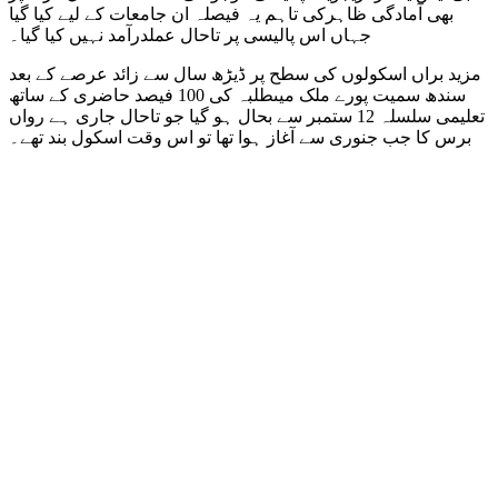
بھی آمادگی ظاہرکی تاہم یہ فیصلہ ان جامعات کے لیے کیا گیا
جہاں اس پالیسی پر تاحال عملدرآمد نہیں کیا گیا۔
مزید براں اسکولوں کی سطح پر ڈیڑھ سال سے زائد عرصے کے بعد
سندھ سمیت پورے ملک میںطلبہ کی 100 فیصد حاضری کے ساتھ
تعلیمی سلسلہ 12 ستمبر سے بحال ہو گیا جو تاحال جاری ہے رواں
برس کا جب جنوری سے آغاز ہوا تھا تو اس وقت اسکول بند تھے۔