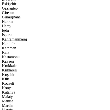
Eskişehir
Gaziantep
Giresun
Gümüşhane
Hakkâri
Hatay
Iğdır
Isparta
Kahramanmaraş
Karabük
Karaman
Kars
Kastamonu
Kayseri
Kırıkkale
Kırklareli
Kırşehir
Kilis
Kocaeli
Konya
Kütahya
Malatya
Manisa
Mardin
Mersin