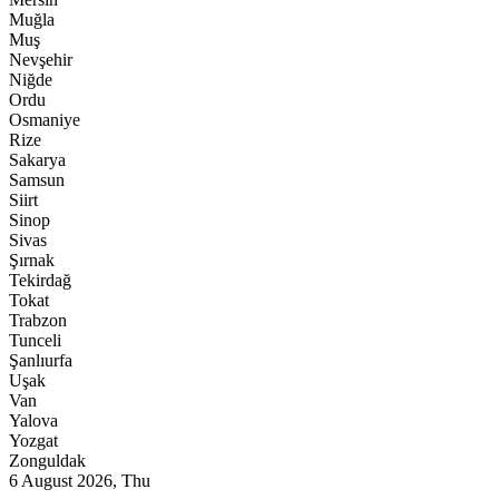
Muğla
Muş
Nevşehir
Niğde
Ordu
Osmaniye
Rize
Sakarya
Samsun
Siirt
Sinop
Sivas
Şırnak
Tekirdağ
Tokat
Trabzon
Tunceli
Şanlıurfa
Uşak
Van
Yalova
Yozgat
Zonguldak
6 August 2026, Thu