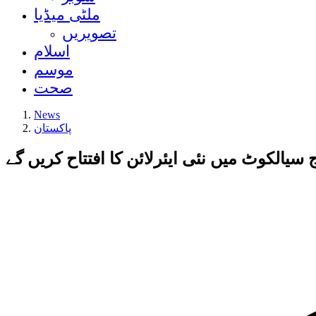
ملٹی میڈیا
تصویریں
اسلام
موسم
صحت
News
پاکستان
سيالکوٹ میں نئی ایئرلائن کا افتتاح کریں گے