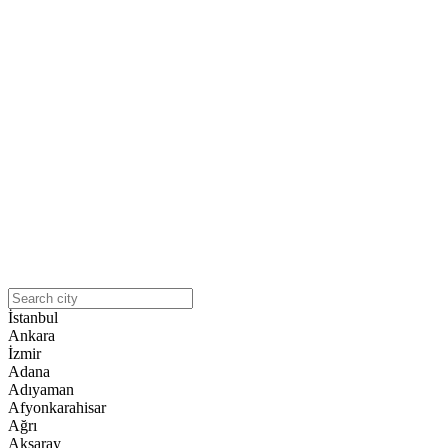
İstanbul
Ankara
İzmir
Adana
Adıyaman
Afyonkarahisar
Ağrı
Aksaray