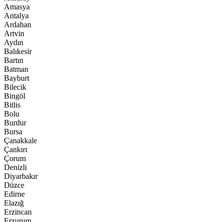
Amasya
Antalya
Ardahan
Artvin
Aydın
Balıkesir
Bartın
Batman
Bayburt
Bilecik
Bingöl
Bitlis
Bolu
Burdur
Bursa
Çanakkale
Çankırı
Çorum
Denizli
Diyarbakır
Düzce
Edirne
Elazığ
Erzincan
Erzurum