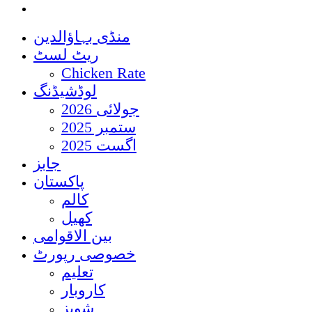
منڈی بہاؤالدین
ریٹ لسٹ
Chicken Rate
لوڈشیڈنگ
جولائی 2026
ستمبر 2025
اگست 2025
جابز
پاکستان
کالم
کھیل
بین الاقوامی
خصوصی رپورٹ
تعلیم
کاروبار
شوبز