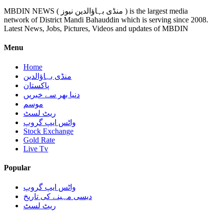
MBDIN NEWS ( منڈی بہاؤالدین نیوز ) is the largest media
network of District Mandi Bahauddin which is serving since 2008.
Latest News, Jobs, Pictures, Videos and updates of MBDIN
Menu
Home
منڈی بہاؤالدین
پاکستان
دنیا بھر سے خبریں
موسم
ریٹ لسٹ
واٹس ایپ گروپ
Stock Exchange
Gold Rate
Live Tv
Popular
واٹس ایپ گروپ
دیسی مہینے کی تاریخ
ریٹ لسٹ