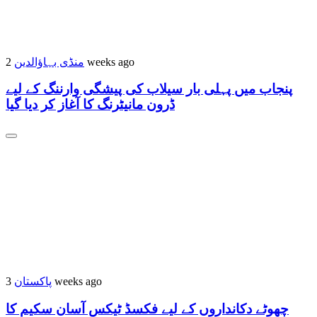
2 weeks ago
منڈی بہاؤالدین
پنجاب میں پہلی بار سیلاب کی پیشگی وارننگ کے لیے
ڈرون مانیٹرنگ کا آغاز کر دیا گیا
3 weeks ago
پاکستان
چھوٹے دکانداروں کے لیے فکسڈ ٹیکس آسان سکیم کا