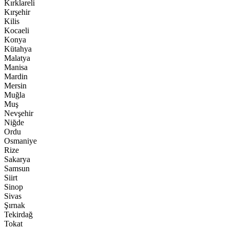
Kırklareli
Kırşehir
Kilis
Kocaeli
Konya
Kütahya
Malatya
Manisa
Mardin
Mersin
Muğla
Muş
Nevşehir
Niğde
Ordu
Osmaniye
Rize
Sakarya
Samsun
Siirt
Sinop
Sivas
Şırnak
Tekirdağ
Tokat