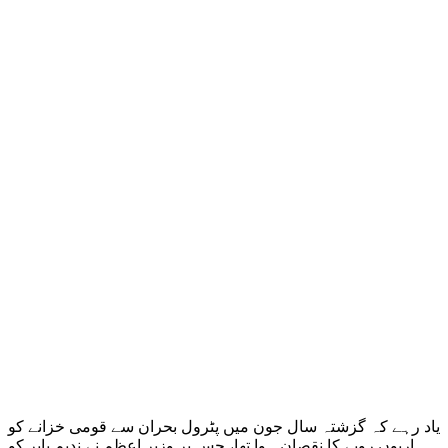
یاد رہے کہ گزشتہ سال جون میں پٹرول بحران سے قومی خزانے کو
اربوں روپے کا نقصان ہوا تھا، جس پر وزیر اعظم نے ندیم بابر کو