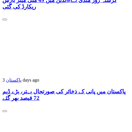
گزشتہ روز منڈی بہاءالدین میں 49 ملی میٹر بارش
ریکارڈ کی گئی
3 days ago
پاکستان
پاکستان میں پانی کے ذخائر کی صورتحال بہتر، بڑے ڈیم
72 فیصد بھر گئے