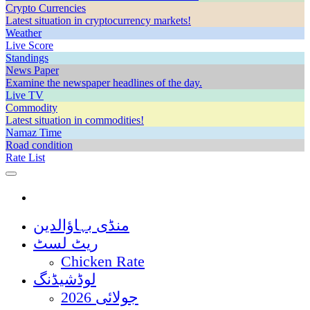
Crypto Currencies
Latest situation in cryptocurrency markets!
Weather
Live Score
Standings
News Paper
Examine the newspaper headlines of the day.
Live TV
Commodity
Latest situation in commodities!
Namaz Time
Road condition
Rate List
منڈی بہاؤالدین
ریٹ لسٹ
Chicken Rate
لوڈشیڈنگ
جولائی 2026