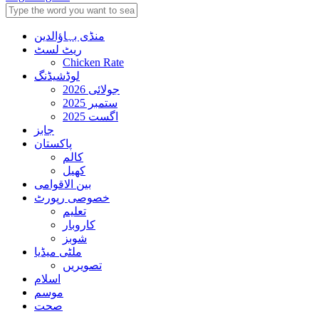
منڈی بہاؤالدین
ریٹ لسٹ
Chicken Rate
لوڈشیڈنگ
جولائی 2026
ستمبر 2025
اگست 2025
جابز
پاکستان
کالم
کھیل
بین الاقوامی
خصوصی رپورٹ
تعلیم
کاروبار
شوبز
ملٹی میڈیا
تصویریں
اسلام
موسم
صحت