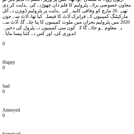
معاون خصوصی برائے پٹرولیم کا قلم دان چھوڑنے کی ہدایت کر دی
تھی۔26 مارچ کو وفاقی کابینہ کی ہدایت پر پٹرولیم ڈویژن نے آئل
مارکیٹنگ کمپنیوں کے فرانزک آڈٹ کا فیصلہ کیا تھا، آڈٹ سے جون
2020 میں پٹرولیم بحران میں ملوث کمپنیوں کا پتا چلے گا، آڈٹ سے
یہ معلوم ہو جائے گا کہ کون سی کمپنیوں نے پٹرول کی ذخیرہ
اندوزی کی، اور کس نے کتنا پیسا بنایا۔
0
Happy
0
Sad
0
Annoyed
0
Surprised