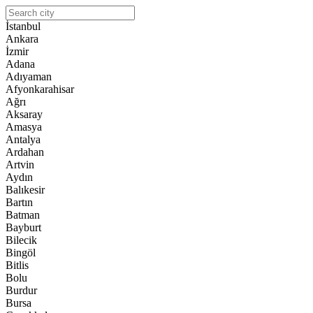
İstanbul
Ankara
İzmir
Adana
Adıyaman
Afyonkarahisar
Ağrı
Aksaray
Amasya
Antalya
Ardahan
Artvin
Aydın
Balıkesir
Bartın
Batman
Bayburt
Bilecik
Bingöl
Bitlis
Bolu
Burdur
Bursa