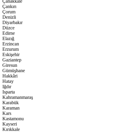
Çanakkale
Çankırı
Çorum
Denizli
Diyarbakır
Düzce
Edirne
Elazığ
Erzincan
Erzurum
Eskişehir
Gaziantep
Giresun
Gümüşhane
Hakkâri
Hatay
Iğdır
Isparta
Kahramanmaraş
Karabük
Karaman
Kars
Kastamonu
Kayseri
Kırıkkale