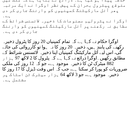
متوقع پیٹرول بحران کے پیش نظر اوگرا نے ایک مرتبہ
پھر آئل مارکیٹنگ کمپنیوں کو وارننگ جاری کر دی
ہے۔
اوگرا نے پٹرولیم مصنوعات کا ذخیرہ لائسنس شرائط کے
مطابق نہ رکھنے پر آئل مارکیٹنگ کمپنیوں کو وارننگ
جاری کر دی ہے۔
اوگرا حکام نے کہا ہے کہ تمام کمپنیاں 20 روز کا پٹرول ذخیرہ
رکھنے کی پابند ہیں، ذخیرہ 20 روز کا نہ ہوا تو کارروائی کی جائے
گی، اس لیے آئل مارکیٹنگ کمپنیاں اپنا ذخیرہ لائسنس شرائط کے
مطابق رکھیں۔اوگرا ذرائع نے کہا ہے کہ پٹرول کا 2 لاکھ 97 ہزار
882 میٹرک ٹن کا ذخیرہ موجود ہے، جو کہ 12 روز کی ملکی
ضروریات کو پورا کر سکتا ہے، جب کہ اس وقت ڈیزل کا 17 روز کا
ذخیرہ موجود ہے، جو 3 لاکھ 64 ہزار میٹرک ٹن اسٹاک پر
مشتمل ہے۔