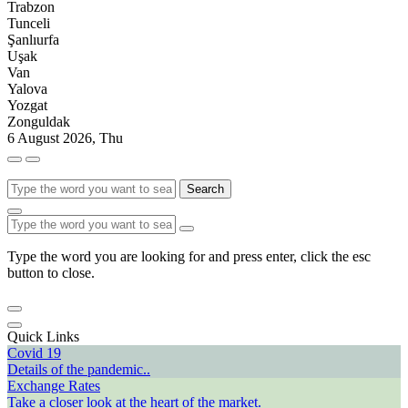
Trabzon
Tunceli
Şanlıurfa
Uşak
Van
Yalova
Yozgat
Zonguldak
6 August 2026, Thu
Search
Type the word you are looking for and press enter, click the esc
button to close.
Quick Links
Covid 19
Details of the pandemic..
Exchange Rates
Take a closer look at the heart of the market.