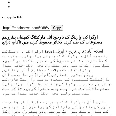
or copy the link
Copy
اوگرا کی وارننگ کے باوجود آئل مارکیٹنگ کمپنیاں پیٹرولیم
مصنوعات کے طے کردہ ذخائر محفوظ کرنے میں ناکام، ذرائع
اسلام آباد ( تازہ ترین 7 اپریل 2021) اوگرا کی وارننگ کے
باوجود آئل مارکیٹنگ کمپنیاں پیٹرولیم مصنوعات
کے طے کردہ ذخائر محفوظ کرنے میں ناکام ہو گئیں،
ملک میں ایک مرتبہ پھر پیٹرول بحران کا خدشہ پیدا
ہو گیا تھا۔ تفصیلات کے مطابق آئل اینڈ گیس
ریگولیٹری اتھارٹی (اوگرا) کی جانب سے آئل
مارکیٹنگ کمپنیوں کو متعدد مرتبہ وارننگ جاری کی
جاتی رہے کہ وہ اوگرا کی جانب سے طے کردہ پیٹرولیم
مصنوعات کے ذخائر اپنے پاس محفوظ کریں، تا کہ ملک
میں پیٹرولیم بحران کا خدشہ پیدا نہ ہو۔
تاہم آئل مارکیٹنگ کمپنیوں نے اوگرا کی جانب سے
جاری کی جانے والی وارننگز کو ہوا میں اُڑا دیا، جس
کے بعد اب ملک میں ایک مرتبہ پھر پیٹرول بحران کا
خدشہ پیدا ہو گیا ہے۔ ذرائع نے بتایا ہے کہ ملک میں