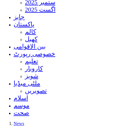
ستمبر 2025
اگست 2025
جابز
پاکستان
کالم
کھیل
بین الاقوامی
خصوصی رپورٹ
تعلیم
کاروبار
شوبز
ملٹی میڈیا
تصویریں
اسلام
موسم
صحت
News