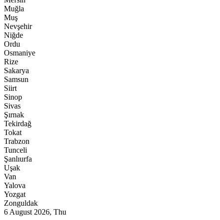
Muğla
Muş
Nevşehir
Niğde
Ordu
Osmaniye
Rize
Sakarya
Samsun
Siirt
Sinop
Sivas
Şırnak
Tekirdağ
Tokat
Trabzon
Tunceli
Şanlıurfa
Uşak
Van
Yalova
Yozgat
Zonguldak
6 August 2026, Thu