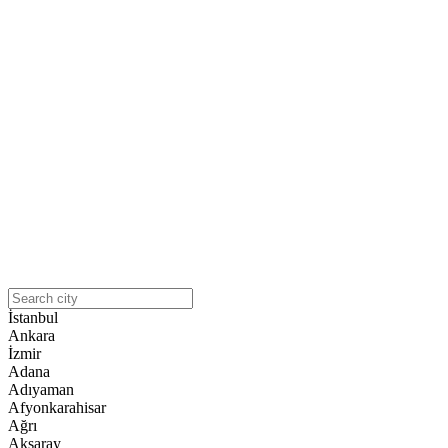
İstanbul
Ankara
İzmir
Adana
Adıyaman
Afyonkarahisar
Ağrı
Aksaray