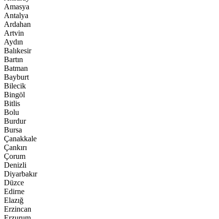
Amasya
Antalya
Ardahan
Artvin
Aydın
Balıkesir
Bartın
Batman
Bayburt
Bilecik
Bingöl
Bitlis
Bolu
Burdur
Bursa
Çanakkale
Çankırı
Çorum
Denizli
Diyarbakır
Düzce
Edirne
Elazığ
Erzincan
Erzurum