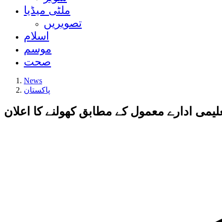
ملٹی میڈیا
تصویریں
اسلام
موسم
صحت
News
پاکستان
لیمی ادارے معمول کے مطابق کھولنے کا اعلان