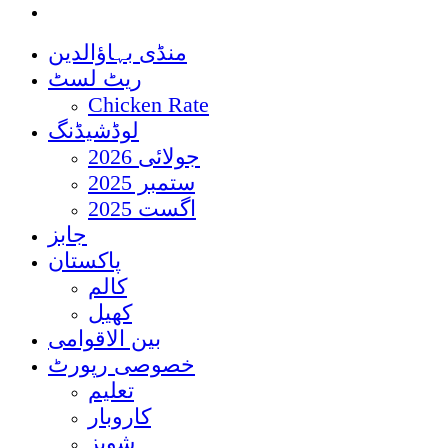
منڈی بہاؤالدین
ریٹ لسٹ
Chicken Rate
لوڈشیڈنگ
جولائی 2026
ستمبر 2025
اگست 2025
جابز
پاکستان
کالم
کھیل
بین الاقوامی
خصوصی رپورٹ
تعلیم
کاروبار
شوبز