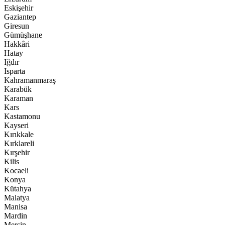
Eskişehir
Gaziantep
Giresun
Gümüşhane
Hakkâri
Hatay
Iğdır
Isparta
Kahramanmaraş
Karabük
Karaman
Kars
Kastamonu
Kayseri
Kırıkkale
Kırklareli
Kırşehir
Kilis
Kocaeli
Konya
Kütahya
Malatya
Manisa
Mardin
Mersin