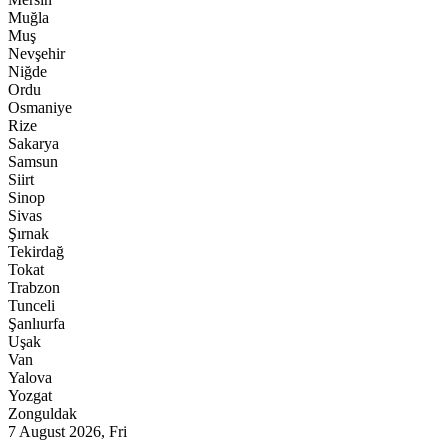
Muğla
Muş
Nevşehir
Niğde
Ordu
Osmaniye
Rize
Sakarya
Samsun
Siirt
Sinop
Sivas
Şırnak
Tekirdağ
Tokat
Trabzon
Tunceli
Şanlıurfa
Uşak
Van
Yalova
Yozgat
Zonguldak
7 August 2026, Fri