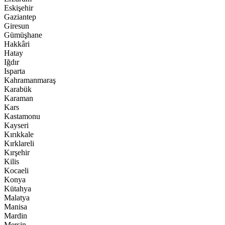
Eskişehir
Gaziantep
Giresun
Gümüşhane
Hakkâri
Hatay
Iğdır
Isparta
Kahramanmaraş
Karabük
Karaman
Kars
Kastamonu
Kayseri
Kırıkkale
Kırklareli
Kırşehir
Kilis
Kocaeli
Konya
Kütahya
Malatya
Manisa
Mardin
Mersin