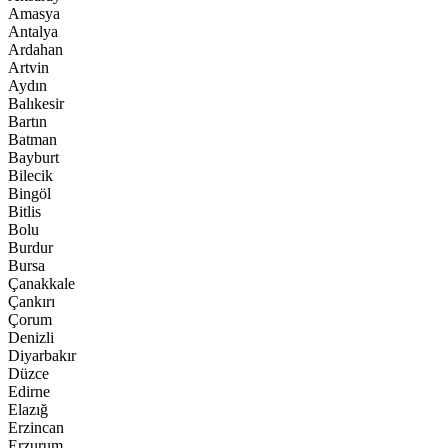
Amasya
Antalya
Ardahan
Artvin
Aydın
Balıkesir
Bartın
Batman
Bayburt
Bilecik
Bingöl
Bitlis
Bolu
Burdur
Bursa
Çanakkale
Çankırı
Çorum
Denizli
Diyarbakır
Düzce
Edirne
Elazığ
Erzincan
Erzurum