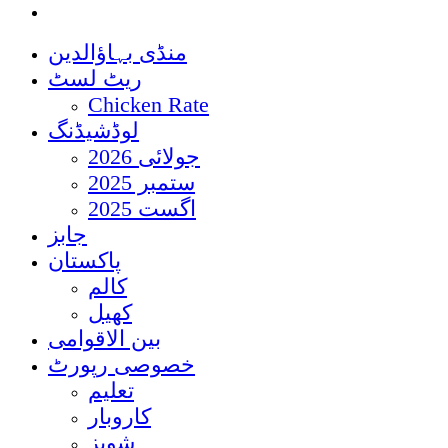
منڈی بہاؤالدین
ریٹ لسٹ
Chicken Rate
لوڈشیڈنگ
جولائی 2026
ستمبر 2025
اگست 2025
جابز
پاکستان
کالم
کھیل
بین الاقوامی
خصوصی رپورٹ
تعلیم
کاروبار
شوبز