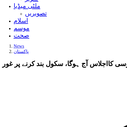
ملٹی میڈیا
تصویریں
اسلام
موسم
صحت
News
پاکستان
ی کااجلاس آج ہوگا، سکول بند کرنے پر غور