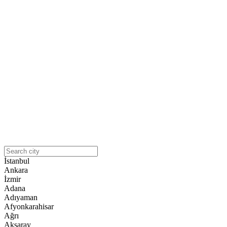
İstanbul
Ankara
İzmir
Adana
Adıyaman
Afyonkarahisar
Ağrı
Aksaray