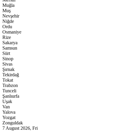
Muğla
Muş
Nevşehir
Niğde
Ordu
Osmaniye
Rize
Sakarya
Samsun
Siirt
Sinop
Sivas
Şırnak
Tekirdağ
Tokat
Trabzon
Tunceli
Şanlıurfa
Uşak
Van
Yalova
Yozgat
Zonguldak
7 August 2026, Fri