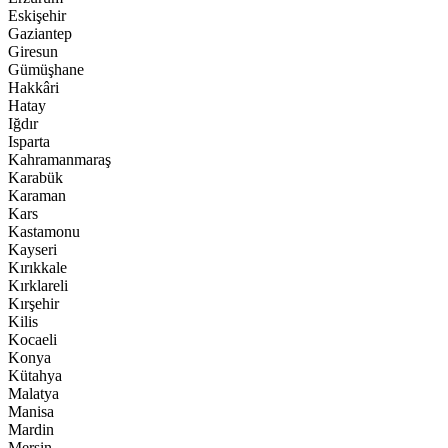
Eskişehir
Gaziantep
Giresun
Gümüşhane
Hakkâri
Hatay
Iğdır
Isparta
Kahramanmaraş
Karabük
Karaman
Kars
Kastamonu
Kayseri
Kırıkkale
Kırklareli
Kırşehir
Kilis
Kocaeli
Konya
Kütahya
Malatya
Manisa
Mardin
Mersin