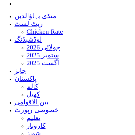
منڈی بہاؤالدین
ریٹ لسٹ
Chicken Rate
لوڈشیڈنگ
جولائی 2026
ستمبر 2025
اگست 2025
جابز
پاکستان
کالم
کھیل
بین الاقوامی
خصوصی رپورٹ
تعلیم
کاروبار
شوبز