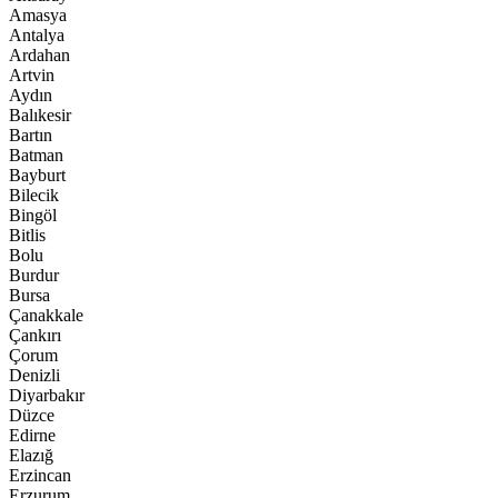
Amasya
Antalya
Ardahan
Artvin
Aydın
Balıkesir
Bartın
Batman
Bayburt
Bilecik
Bingöl
Bitlis
Bolu
Burdur
Bursa
Çanakkale
Çankırı
Çorum
Denizli
Diyarbakır
Düzce
Edirne
Elazığ
Erzincan
Erzurum