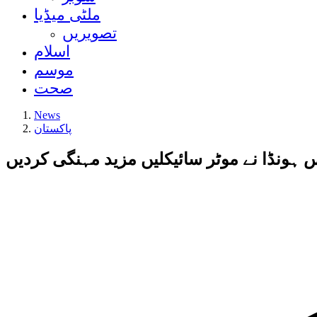
ملٹی میڈیا
تصویریں
اسلام
موسم
صحت
News
پاکستان
 ہونڈا نے موٹر سائیکلیں مزید مہنگی کردیں