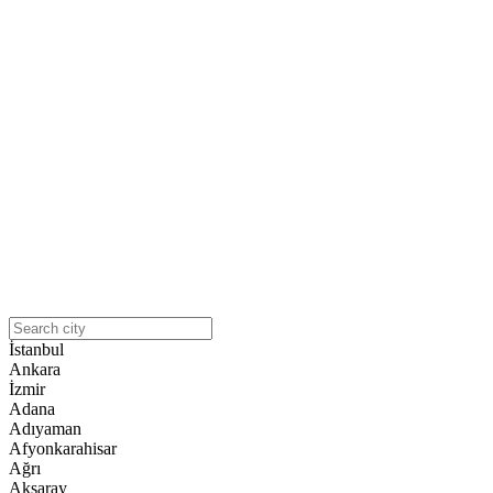
İstanbul
Ankara
İzmir
Adana
Adıyaman
Afyonkarahisar
Ağrı
Aksaray