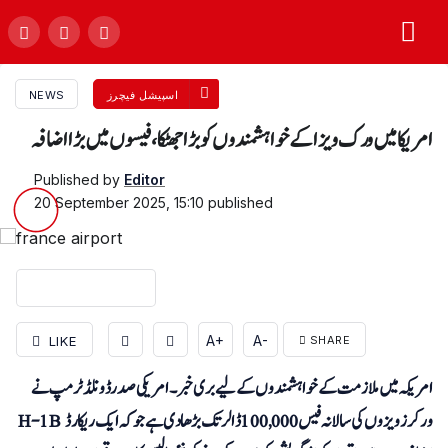
اسپیشل فیچرز
NEWS
امریکا میں ورک ویزا کے خواہشمندوں کو بڑا جھٹکا، فیسوں میں بڑا اضافہ
Published by
Editor
20 September 2025, 15:10
published
A+
A-
LIKE
SHARE
امریکہ میں ملازمت کے خواہشمندوں کے لیے بری خبر۔ امریکی صدر ڈونلڈ ٹرمپ نے
H-1B ورکرز ویزوں کی سالانہ فیس 100,000 ڈالر تک بڑھا دی ہے جو کہ ایک ریکارڈ