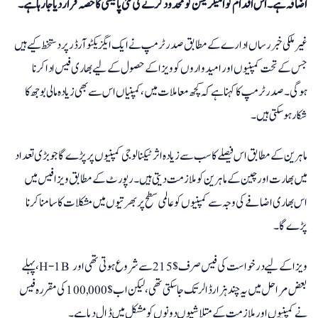
اضافہ ہے۔ اس اقدام کو امیگریشن کو محدود کرنے کی نئی پالیسی کا حصہ قرار دیا جا رہا ہے۔
غیر ملکی خبر رساں ادارے کے مطابق صدر ٹرمپ نے ایک ایگزیکٹو آرڈر پر دستخط کیے ہیں
جس کے تحت کمپنیوں اور امیدواروں کو ویزا کے حصول کے لیے بھاری فیس ادا کرنا
ہوگی۔ صدر ٹرمپ کا کہنا ہے کہ کچھ معاملات میں، کمپنیاں اس سے بھی زیادہ مالی بوجھ کا
شکار ہو سکتی ہیں۔
ماہرین کے مطابق اس فیصلے کا سب سے زیادہ اثر ٹیکنالوجی کمپنیوں پر پڑے گا جو بڑی تعداد
میں بھارت اور چین کے ماہرین کو ملازمت دیتی ہیں۔ رپورٹ کے مطابق ویزا فیس میں
اس بھاری اضافے کی وجہ سے کمپنیوں کو عالمی سطح پر بھرتیوں میں مشکلات کا سامنا کرنا
پڑے گا۔
پہلے، H-1B ویزا کے لیے درخواست کی فیس صرف $215 سے شروع ہوتی تھی اور
بعض مراحل میں یہ چند ہزار ڈالر تک جا سکتی تھی، لیکن اب $100,000 کی مقررہ فیس
نے کمپنیوں اور ملازمت کے متلاشیوں دونوں کو مشکل میں ڈال دیا ہے۔