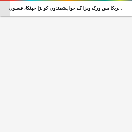
امریکا میں ورک ویزا کے خواہشمندوں کو بڑا جھٹکا، فیسوں
میں بڑا اضافہ