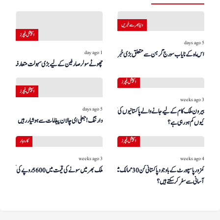
دنیا بھر سے خبریں
اسپیشل فیچرز
5 days ago
1 day ago
اس ماہ کے نایاب سورج گرہن سے متعلق بڑی خبر!
چھوٹے سولر صارفین کے لیے بڑی سہولت متعارف
اسپیشل فیچرز
اسپیشل فیچرز
3 weeks ago
5 days ago
بیرون ملک کام کے لیے جانے والے پاکستانیوں کی تعداد
وارننگ! جعلی ای چالان پیغامات سے ہوشیار رہیں
کیوں کم ہو رہی ہے؟
اسپیشل فیچرز
کاروبار
3 weeks ago
4 weeks ago
کمزور پاسپورٹ کے باوجود پاکستانی کن 30 ممالک میں
ملک بھر میں سونے کی قیمت میں 5600 روپے کی کمی
آسانی سے سفر کر سکتے ہیں؟