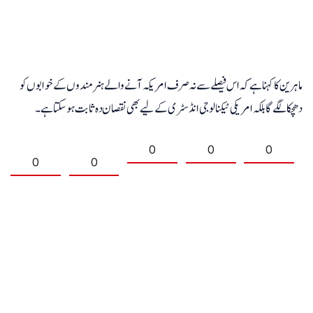
ماہرین کا کہنا ہے کہ اس فیصلے سے نہ صرف امریکہ آنے والے ہنر مندوں کے خوابوں کو
دھچکا لگے گا بلکہ امریکی ٹیکنالوجی انڈسٹری کے لیے بھی نقصان دہ ثابت ہو سکتا ہے۔
0
0
0
0
0