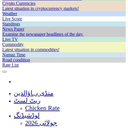
Crypto Currencies
Latest situation in cryptocurrency markets!
Weather
Live Score
Standings
News Paper
Examine the newspaper headlines of the day.
Live TV
Commodity
Latest situation in commodities!
Namaz Time
Road condition
Rate List
منڈی بہاؤالدین
ریٹ لسٹ
Chicken Rate
لوڈشیڈنگ
جولائی 2026