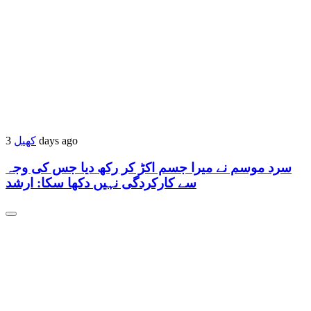
کھیل
3 days ago
سرد موسم نے میرا جسم اکڑ کر رکھ دیا جس کی وجہ
سے کارکردگی نہیں دکھا سکا: ارشد