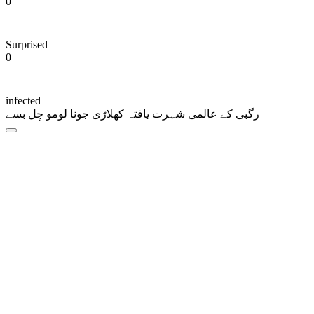
0
Surprised
0
infected
رگبی کے عالمی شہرت یافتہ کھلاڑی جونا لومو چل بسے