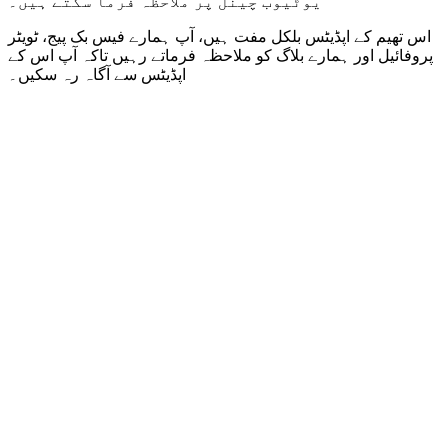
یوٹیوب چینل پر ملاحظہ فرما سکتے ہیں۔
اس تھیم کے اپڈیٹس بلکل مفت ہیں، آپ ہمارے فیس بک پیج، ٹویٹر
پروفائیل اور ہمارے بلاگ کو ملاحظہ فرماتے رہیں تاکہ آپ اس کے
اپڈیٹس سے آگاہ رہ سکیں۔