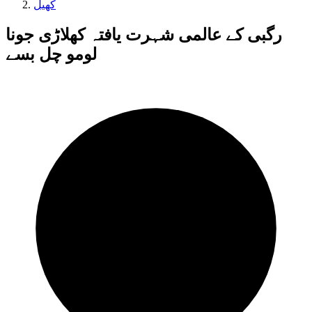
کھیل
رگبی کے عالمی شہرت یافتہ کھلاڑی جونا
لومو چل بسے