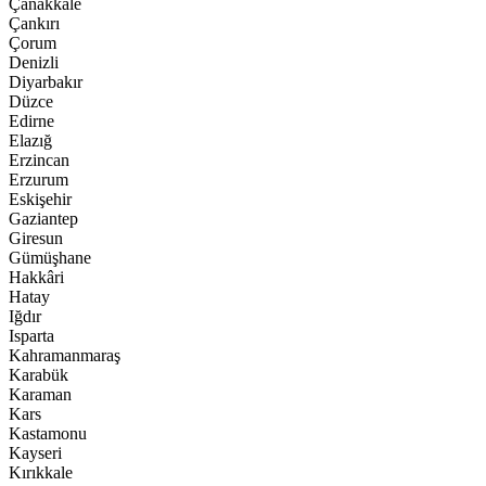
Çanakkale
Çankırı
Çorum
Denizli
Diyarbakır
Düzce
Edirne
Elazığ
Erzincan
Erzurum
Eskişehir
Gaziantep
Giresun
Gümüşhane
Hakkâri
Hatay
Iğdır
Isparta
Kahramanmaraş
Karabük
Karaman
Kars
Kastamonu
Kayseri
Kırıkkale