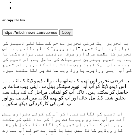
or copy the link
Copy
یہ تحریر ایک فرضی تحریر ہے جو کے سٹائلو تھیمز کی
تیار کردہ ایک تھیم “اردو پیپر” کے لیے لکھی ہے۔ اس
تحریر کا مقصد صرف ارو صرف اس تھیم میں مواد دکھانا
ہے۔ یہ تھیم بہترین خصوصیات کی حامل ہے، اس تھیم کی
مدد سے آپ ایک نیوز ویب سائٹ بنا سکتے ہیں۔ اس تھیم
کو آپ اپنی ورڈپرس پاورڈ ویب سائٹ پر لگا سکتے ہیں۔
یہ فرضی تحریر اس تھیم کے ساتھ ملنے والے ڈیمو ڈیٹا کے لئے ہے۔
اس ڈیمو ڈیٹا کو آپ اپنے تھیم سیٹنگز پینل سے اپنی ویب سائٹ پر
حاصل کر سکتے ہیں۔ تاکہ آپ کو ابتدائی مراحل کے لئے پہلے سے
تخلیق شدہ ڈیٹا مل جائے اور آپ کو تھیم لگانے میں آسانی ہو اور
آپ اس کی کارکردگی دیکھ سکیں۔
اس تھیم کو لگانے مٰیں اگر آپ کو کوئی دشواری پیش
آئے تو آپ ہماری ویب سائٹ پر آ کر مدد طلب کر سکتے
ہیں۔ اس کے علاوہ اس تھیم کو لگانے کا مکمل طریقہ
کار ویڈیو گائڈ میں بتایا گیا ہے جو کے آپ ہمارے