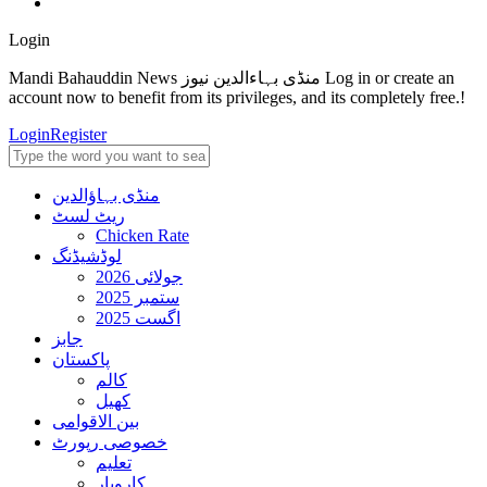
Login
Mandi Bahauddin News منڈی بہاءالدین نیوز Log in or create an
account now to benefit from its privileges, and its completely free.!
Login
Register
منڈی بہاؤالدین
ریٹ لسٹ
Chicken Rate
لوڈشیڈنگ
جولائی 2026
ستمبر 2025
اگست 2025
جابز
پاکستان
کالم
کھیل
بین الاقوامی
خصوصی رپورٹ
تعلیم
کاروبار