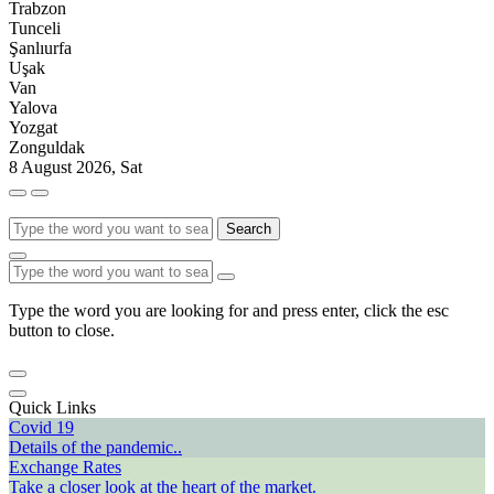
Trabzon
Tunceli
Şanlıurfa
Uşak
Van
Yalova
Yozgat
Zonguldak
8 August 2026, Sat
Search
Type the word you are looking for and press enter, click the esc
button to close.
Quick Links
Covid 19
Details of the pandemic..
Exchange Rates
Take a closer look at the heart of the market.