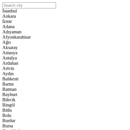
İstanbul
Ankara
İzmir
Adana
Adıyaman
Afyonkarahisar
Ağrı
Aksaray
Amasya
Antalya
Ardahan
Artvin
Aydın
Balıkesir
Bartın
Batman
Bayburt
Bilecik
Bingöl
Bitlis
Bolu
Burdur
Bursa