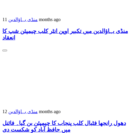
منڈی بہاؤالدین
11 months ago
منڈی بہاؤالدین میں تکبیر اوپن انٹر کلب چیمپئن شپ کا
انعقاد
منڈی بہاؤالدین
12 months ago
دھول رانجھا فٹبال کلب پنجاب کا چیمپئن بن گیا۔ فائنل
میں حافظ آباد کو شکست دی