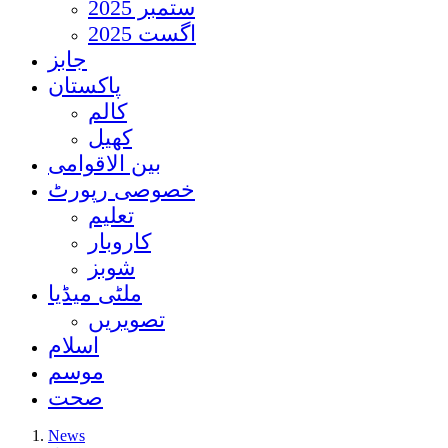
ستمبر 2025
اگست 2025
جابز
پاکستان
کالم
کھیل
بین الاقوامی
خصوصی رپورٹ
تعلیم
کاروبار
شوبز
ملٹی میڈیا
تصویریں
اسلام
موسم
صحت
News