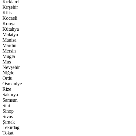
Kırklareli
Kırşehir
Kilis
Kocaeli
Konya
Kütahya
Malatya
Manisa
Mardin
Mersin
Muğla
Muş
Nevşehir
Niğde
Ordu
Osmaniye
Rize
Sakarya
Samsun
Siirt
Sinop
Sivas
Şırnak
Tekirdağ
Tokat