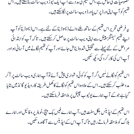
خصوصیات کی حامل ہے، اس تھیم کی مدد سے آپ ایک نیوز ویب سائٹ بنا سکتے ہیں۔ اس
تھیم کو آپ اپنی ورڈپرس پاورڈ ویب سائٹ پر لگا سکتے ہیں۔
یہ فرضی تحریر اس تھیم کے ساتھ ملنے والے ڈیمو ڈیٹا کے لئے ہے۔ اس ڈیمو ڈیٹا کو آپ
اپنے تھیم سیٹنگز پینل سے اپنی ویب سائٹ پر حاصل کر سکتے ہیں۔ تاکہ آپ کو ابتدائی
مراحل کے لئے پہلے سے تخلیق شدہ ڈیٹا مل جائے اور آپ کو تھیم لگانے میں آسانی ہو اور
آپ اس کی کارکردگی دیکھ سکیں۔
اس تھیم کو لگانے مٰیں اگر آپ کو کوئی دشواری پیش آئے تو آپ ہماری ویب سائٹ پر آ کر
مدد طلب کر سکتے ہیں۔ اس کے علاوہ اس تھیم کو لگانے کا مکمل طریقہ کار ویڈیو گائڈ میں بتایا
گیا ہے جو کے آپ ہمارے یوٹیوب چینل پر ملاحظہ فرما سکتے ہیں۔
اس تھیم کے اپڈیٹس بلکل مفت ہیں، آپ ہمارے فیس بک پیج، ٹویٹر پروفائیل اور ہمارے
بلاگ کو ملاحظہ فرماتے رہیں تاکہ آپ اس کے اپڈیٹس سے آگاہ رہ سکیں۔