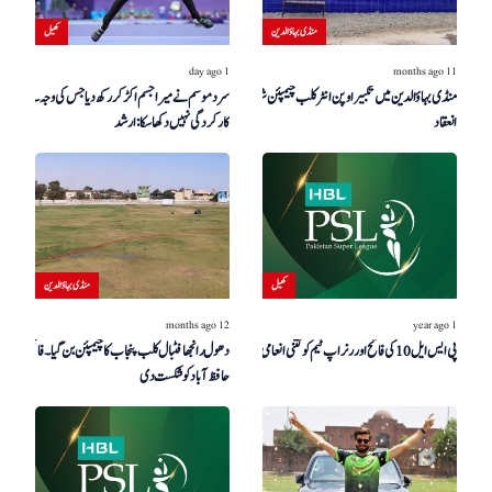
منڈی بہاؤالدین
کھیل
11 months ago
1 day ago
منڈی بہاؤالدین میں تکبیر اوپن انٹر کلب چیمپئن شپ کا
سرد موسم نے میرا جسم اکڑ کر رکھ دیا جس کی وجہ سے
انعقاد
کارکردگی نہیں دکھا سکا: ارشد
کھیل
منڈی بہاؤالدین
12 months ago
1 year ago
پی ایس ایل 10 کی فاتح اور رنر اپ ٹیم کو کتنی انعامی رقم ملی؟
دھول رانجھا فٹبال کلب پنجاب کا چیمپئن بن گیا۔ فائنل میں
حافظ آباد کو شکست دی