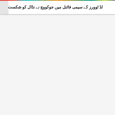
ورلڈ ٹوورز کے سیمی فائنل میں جوکووچ نے نڈال کو شکست
دے دی