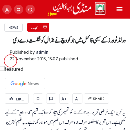
کھیل
NEWS
ورلڈ ٹوورز کے سیمی فائنل میں جوکووچ نے نڈال کو شکست دے دی
Published by
admin
22 November 2015, 15:07
published
A+
A-
LIKE
SHARE
یہ تحریر ایک فرضی تحریر ہے جو کے سٹائلو تھیمز کی تیار کردہ ایک تھیم “اردو پیپر” کے لیے
لکھی ہے۔ اس تحریر کا مقصد صرف ارو صرف اس تھیم میں مواد دکھانا ہے۔ یہ تھیم بہترین