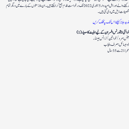
رکھنے والے اور اہل امیدوار 5 جنوری 2022 تک درخواست فارم جمع کرا سکتے ہیں۔ ان ملازمتوں کے بارے میں دیگر تمام
تفصیلات ذیل میں دی گئی ہیں۔
مذید جابز کیلئے اس لنک پہ کلک کریں
(1) کوالٹی ایشورنس افسران کے لیے اہلیت کا معیار
جنس: مرد/خواتین/ ٹرانس جینڈر
ڈومیسائل: صرف پنجاب
عمر: 21 سے 35 سال