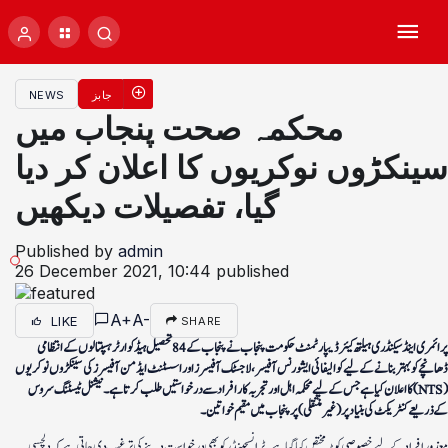
جابز
NEWS
محکمہ صحت پنجاب میں
سینکڑوں نوکریوں کا اعلان کر دیا
گیا، تفصیلات دیکھیں
Published by
admin
26 December 2021, 10:44
published
A+
A-
LIKE
SHARE
پرائمری اینڈ سیکنڈری ہیلتھ کیئر ڈیپارٹمنٹ حکومت پنجاب نے پنجاب کے 84 تحصیل ہیڈ کوارٹر ہسپتالوں کے انتظامی
ڈھانچے کو بہتر بنانے کے لیے کوالیفائی ایشورنس آفیسر، لاجسٹک آفیسرز اور اسسٹنٹ ایڈمن آفیسرز کی سینکڑوں نوکریوں
کا اعلان کیا ہے جس کے لیے محکمہ اہل اور تجربہ کار افراد سے درخواستیں طلب کرتا ہے۔ نیشنل ٹیسٹنگ سروس (NTS)
کے ذریعے کنٹریکٹ کی بنیاد پر (غیر منتقلی) پر پنجاب میں مقیم خواتین۔
معذور افراد کے لیے خصوصی کوٹہ مختص کیا گیا ہے۔ ٹرانسجینڈر کو بھی درخواست دینے کی ترغیب دی جاتی ہے کہ دلچسپی