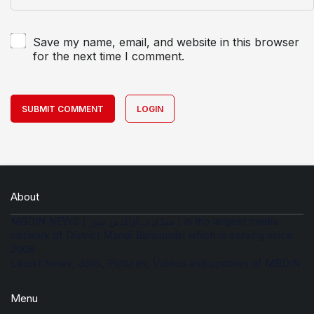
Save my name, email, and website in this browser
for the next time I comment.
SUBMIT COMMENT
LOGIN
About
MBDIN NEWS ( منڈی بہاؤالدین نیوز ) is the largest media
network of District Mandi Bahauddin which is serving since
2008.
Latest News, Jobs, Pictures, Videos and updates of MBDIN
Menu