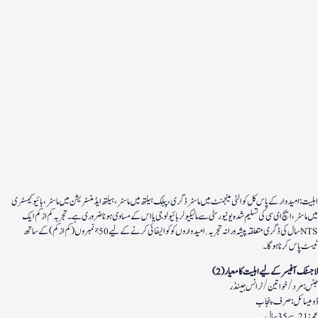
اہلیت: امیدوار کے پاس کل کوالٹی مینجمنٹ میں ماسٹر ڈگری، پبلک ہیلتھ میں ماسٹر، ہیلتھ ایڈمنسٹریشن میں ماسٹر، بائیو کیمسٹری
میں ماسٹر، ایچ ای سی کی تسلیم شدہ یونیورسٹی سے مالیکیولر بائیولوجی یا اس کے مساوی ہونا ضروری ہے۔تجربہ کم از کم ایک
سال کی ڈگری متعلقہ پیشہ ورانہ تجربہ. امیدواروں کو کوالیفائی کرنے کے لیے 50% نمبروں (کم از کم) کے ساتھ NTS
ٹیسٹ پاس کرنا ہوگا۔
(2) لاجسٹک آفیسر کے لیے اہلیت کا معیار
جنس: مرد/خواتین/ ٹرانس جینڈر
ڈومیسائل: صرف پنجاب
عمر: 21 سے 35 سال