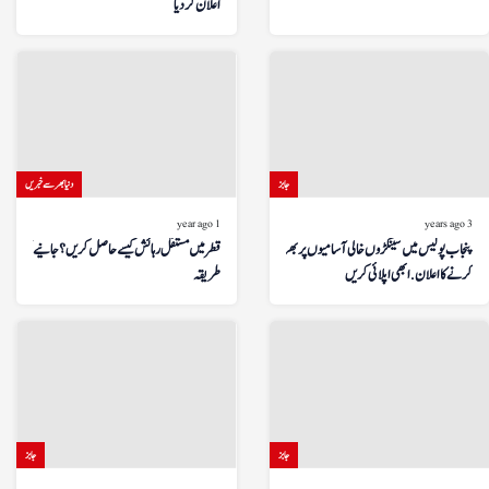
اعلان کر دیا
جابز
دنیا بھر سے خبریں
1 year ago
3 years ago
پنجاب پولیس میں سینکڑوں خالی آسامیوں پر بھرتیاں
قطر میں مستقل رہائش کیسے حاصل کریں؟ جانیے آسان
کرنے کا اعلان. ابھی اپلائی کریں
طریقہ
جابز
جابز