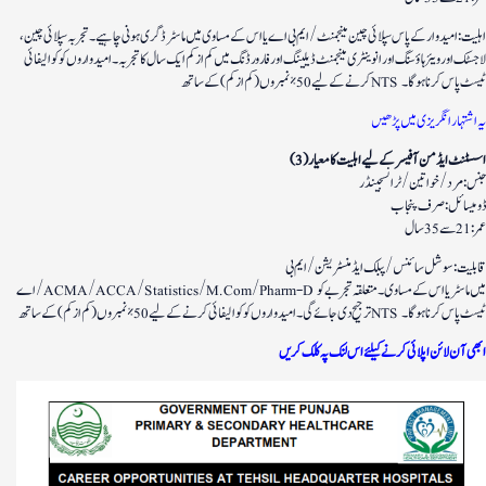
اہلیت: امیدوار کے پاس سپلائی چین مینجمنٹ/ایم بی اے یا اس کے مساوی میں ماسٹر ڈگری ہونی چاہیے۔ تجربہ سپلائی چین،
لاجسٹک اور ویئر ہاؤسنگ اور انوینٹری مینجمنٹ ڈیلینگ اور فارورڈنگ میں کم از کم ایک سال کا تجربہ۔ امیدواروں کو کوالیفائی
کرنے کے لیے 50% نمبروں (کم از کم) کے ساتھ NTS ٹیسٹ پاس کرنا ہوگا۔
یہ اشتہار انگریزی میں پڑھیں
(3) اسسٹنٹ ایڈمن آفیسر کے لیے اہلیت کا معیار
جنس: مرد/خواتین/ ٹرانسجینڈر
ڈومیسائل: صرف پنجاب
عمر: 21 سے 35 سال
قابلیت: سوشل سائنس/پبلک ایڈمنسٹریشن/ایم بی
اے/ACMA/ACCA/Statistics/M.Com/Pharm-D میں ماسٹر یا اس کے مساوی۔ متعلقہ تجربے کو
ترجیح دی جائے گی۔ امیدواروں کو کوالیفائی کرنے کے لیے 50% نمبروں (کم از کم) کے ساتھ NTS ٹیسٹ پاس کرنا ہوگا۔
ابھی آن لائن اپلائی کرنے کیلئے اس لنک پہ کلک کریں