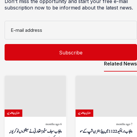
Don't miss the opportunity and start your free e-mail
subscription now to be informed about the latest news.
E-mail address
Related News
منڈی بہاؤالدین
منڈی بہاؤالدین
6 months ago
7 months ago
پنجاب: ریسکیو 1122 میں پیڈ انٹرن شپ کے مواقع
پنجاب سیف سٹیز اتھارٹی نے سینکڑوں نوکریوں کا