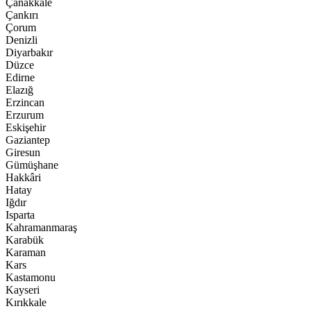
Çanakkale
Çankırı
Çorum
Denizli
Diyarbakır
Düzce
Edirne
Elazığ
Erzincan
Erzurum
Eskişehir
Gaziantep
Giresun
Gümüşhane
Hakkâri
Hatay
Iğdır
Isparta
Kahramanmaraş
Karabük
Karaman
Kars
Kastamonu
Kayseri
Kırıkkale