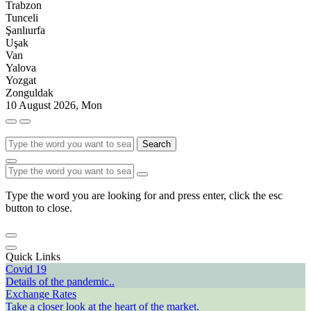
Trabzon
Tunceli
Şanlıurfa
Uşak
Van
Yalova
Yozgat
Zonguldak
10 August 2026, Mon
Search
Type the word you are looking for and press enter, click the esc
button to close.
Quick Links
Covid 19
Details of the pandemic..
Exchange Rates
Take a closer look at the heart of the market.