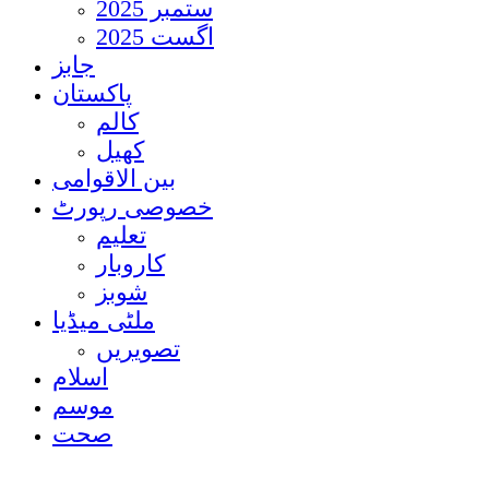
ستمبر 2025
اگست 2025
جابز
پاکستان
کالم
کھیل
بین الاقوامی
خصوصی رپورٹ
تعلیم
کاروبار
شوبز
ملٹی میڈیا
تصویریں
اسلام
موسم
صحت