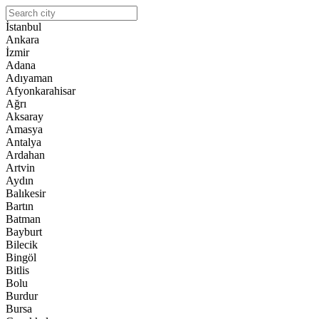
İstanbul
Ankara
İzmir
Adana
Adıyaman
Afyonkarahisar
Ağrı
Aksaray
Amasya
Antalya
Ardahan
Artvin
Aydın
Balıkesir
Bartın
Batman
Bayburt
Bilecik
Bingöl
Bitlis
Bolu
Burdur
Bursa