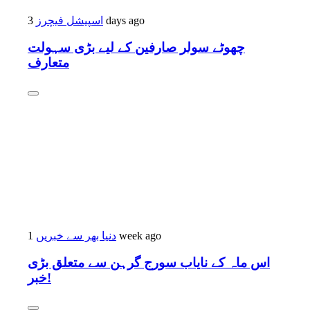
اسپیشل فیچرز
3 days ago
چھوٹے سولر صارفین کے لیے بڑی سہولت
متعارف
دنیا بھر سے خبریں
1 week ago
اس ماہ کے نایاب سورج گرہن سے متعلق بڑی
خبر!