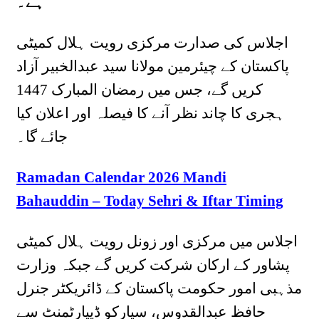
ہے۔
اجلاس کی صدارت مرکزی رویت ہلال کمیٹی
پاکستان کے چیئرمین مولانا سید عبدالخبیر آزاد
کریں گے، جس میں رمضان المبارک 1447
ہجری کا چاند نظر آنے کا فیصلہ اور اعلان کیا
جائے گا۔
Ramadan Calendar 2026 Mandi
Bahauddin – Today Sehri & Iftar Timing
اجلاس میں مرکزی اور زونل رویت ہلال کمیٹی
پشاور کے ارکان شرکت کریں گے جبکہ وزارت
مذہبی امور حکومت پاکستان کے ڈائریکٹر جنرل
حافظ عبدالقدوس، سپارکو ڈیپارٹمنٹ سے