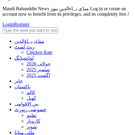
Mandi Bahauddin News منڈی بہاءالدین نیوز Log in or create an
account now to benefit from its privileges, and its completely free.!
Login
Register
منڈی بہاؤالدین
ریٹ لسٹ
Chicken Rate
لوڈشیڈنگ
جولائی 2026
ستمبر 2025
اگست 2025
جابز
پاکستان
کالم
کھیل
بین الاقوامی
خصوصی رپورٹ
تعلیم
کاروبار
شوبز
ملٹی میڈیا