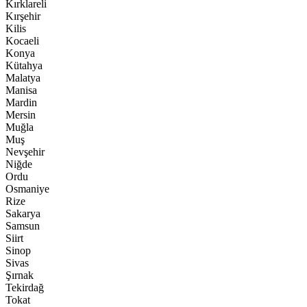
Kırklareli
Kırşehir
Kilis
Kocaeli
Konya
Kütahya
Malatya
Manisa
Mardin
Mersin
Muğla
Muş
Nevşehir
Niğde
Ordu
Osmaniye
Rize
Sakarya
Samsun
Siirt
Sinop
Sivas
Şırnak
Tekirdağ
Tokat