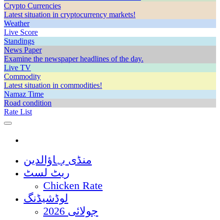
Crypto Currencies
Latest situation in cryptocurrency markets!
Weather
Live Score
Standings
News Paper
Examine the newspaper headlines of the day.
Live TV
Commodity
Latest situation in commodities!
Namaz Time
Road condition
Rate List
منڈی بہاؤالدین
ریٹ لسٹ
Chicken Rate
لوڈشیڈنگ
جولائی 2026