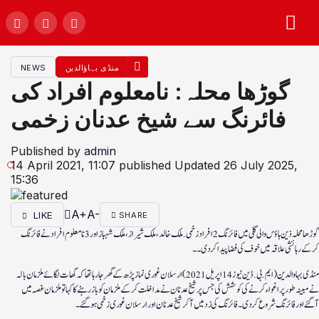
منڈی بہاؤالدین
NEWS
گوڑھا محلہ: نامعلوم افراد کی
فائرنگ سے شیخ عدنان زخمی
Published by
admin
14 April 2021, 11:07
published
Updated
26 July 2025,
15:36
A+
A-
LIKE
SHARE
گوڑھا محلہ ذین ہاؤس والی گلی میں فائرنگ 2 افراد زخمی. ملک خالد ، ملک شیراز ، ملک شہباز اور 3 نامعلوم افراد نے فائرنگ
کرکے رہائشی علاقہ میں خوف کی فضا پیدا کر دی۔۔
منڈی بہاوالدین ( ایم.بی.ڈین نیوز 14 اپریل 2021) ارسلان غوری نماز پڑھ کے گھر جا رہا تھا کہ گھات لگائے ملزمان بالہ
نے مبینہ طور پر اغواء کرنے کی کوشش کی جس پر شیخ عدنان نے مداخلت کر کے ملزمان کو باز رہنے کا کہا تو ملزمان غصہ میں
آگئے اور فائرنگ شروع کردی۔ فائرنگ کی زد میں آ کر شیخ عدنان اور ارسلان غوری زخمی ہو گئے۔