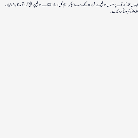
اہلیان محلہ کہ آنے پر ملزمان موقع سے فرار ہو گئے۔ سب انسپکٹر وسیم گل اور ذوالفقار نے موقع پر پہنچ کر وقوعہ کا جائزہ لیا اور
کاروائی شروع کردی ہے۔