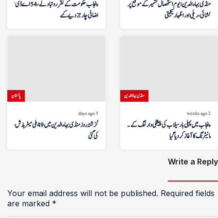
منڈی بہاءالدین: یوم استحصال کشمیر کے موقع پر پرچم
پنجاب حکومت کے تقرر و تبادلے، 54 اے ڈی سیز کو
کشائی، ریلی اور اظہار یکجہتی
اضافی چارجز دیے گئے
منڈی بہاؤالدین
پاکستان
5 days ago
2 weeks ago
پنجاب میں پہلی بار سیلاب کی پیشگی وارننگ کے لیے ڈرون
گزشتہ روز منڈی بہاءالدین میں 49 ملی میٹر بارش ریکارڈ
مانیٹرنگ کا آغاز کر دیا گیا
کی گئی
Write a Reply
Your email address will not be published.
Required fields
are marked
*