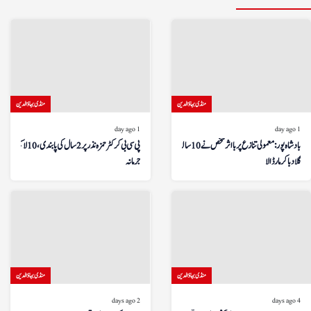
منڈی بہاؤالدین
منڈی بہاؤالدین
1 day ago
1 day ago
بادشاہ پور: معمولی تنازع پر بااثر شخص نے 10 سالہ بچے کو
پی سی بی کرکٹر حمزہ نذر پر 2 سال کی پابندی، 10 لاکھ روپے
گلا دبا کر مار ڈالا
جرمانہ
منڈی بہاؤالدین
منڈی بہاؤالدین
2 days ago
4 days ago