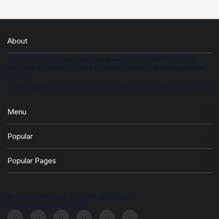
About
MBDIN NEWS ( منڈی بہاؤالدین نیوز ) is the largest media
network of District Mandi Bahauddin which is serving since
2008.
Latest News, Jobs, Pictures, Videos and updates of MBDIN
Menu
Popular
Popular Pages
© Copyright 2026, All rights reserved.
About Us
Privacy Policy