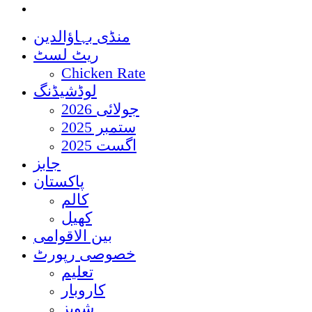
منڈی بہاؤالدین
ریٹ لسٹ
Chicken Rate
لوڈشیڈنگ
جولائی 2026
ستمبر 2025
اگست 2025
جابز
پاکستان
کالم
کھیل
بین الاقوامی
خصوصی رپورٹ
تعلیم
کاروبار
شوبز