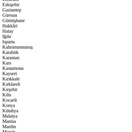
Eskişehir
Gaziantep
Giresun
Gümüşhane
Hakkâri
Hatay
Iğdır
Isparta
Kahramanmaraş
Karabük
Karaman
Kars
Kastamonu
Kayseri
Kırıkkale
Kırklareli
Kırşehir
Kilis
Kocaeli
Konya
Kütahya
Malatya
Manisa
Mardin
Mersin