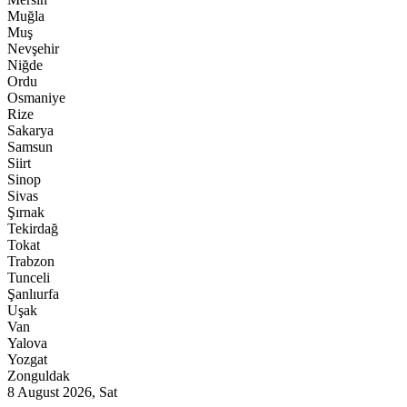
Muğla
Muş
Nevşehir
Niğde
Ordu
Osmaniye
Rize
Sakarya
Samsun
Siirt
Sinop
Sivas
Şırnak
Tekirdağ
Tokat
Trabzon
Tunceli
Şanlıurfa
Uşak
Van
Yalova
Yozgat
Zonguldak
8 August 2026, Sat