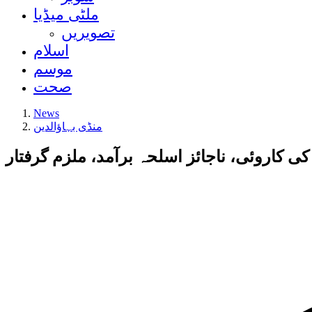
ملٹی میڈیا
تصویریں
اسلام
موسم
صحت
News
منڈی بہاؤالدین
ی کاروئی، ناجائز اسلحہ برآمد، ملزم گرفتار