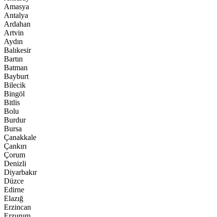
Amasya
Antalya
Ardahan
Artvin
Aydın
Balıkesir
Bartın
Batman
Bayburt
Bilecik
Bingöl
Bitlis
Bolu
Burdur
Bursa
Çanakkale
Çankırı
Çorum
Denizli
Diyarbakır
Düzce
Edirne
Elazığ
Erzincan
Erzurum