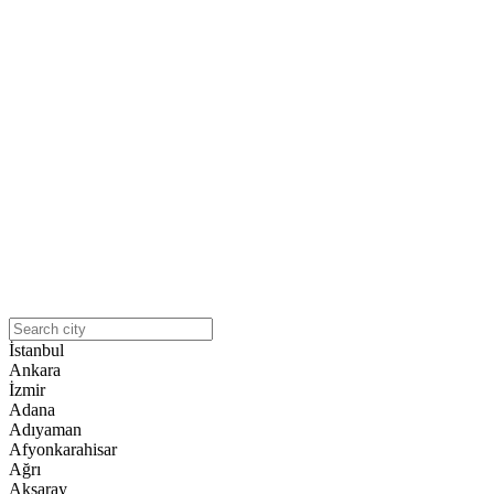
İstanbul
Ankara
İzmir
Adana
Adıyaman
Afyonkarahisar
Ağrı
Aksaray