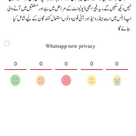
نہیں دیکھ سکیں گے۔ یہ فیچر ابھی ڈیولپمنٹ کے مراحل میں ہے اور مستقبل میں آنے والی
اپ ڈیٹس میں اسے اینڈروئیڈ اور آئی فون دونوں استعمال کنندگان کے لیے شامل کیا
جائے گا.
0
0
0
0
0