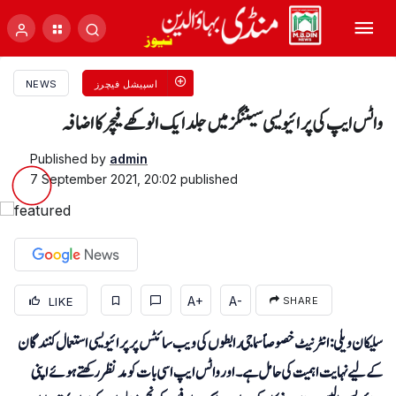
اسپیشل فیچرز
NEWS
واٹس ایپ کی پرائیویسی سیٹنگز میں جلد ایک انوکھے فیچر کا اضافہ
Published by
admin
7 September 2021, 20:02
published
A+
A-
LIKE
SHARE
سلیکان و یلی:
انٹرنیٹ
خصوصاً سماجی رابطوں کی ویب سائٹس پر پرائیویسی استعمال کنندگان
کے لیے نہایت اہمیت کی حامل ہے۔ اور واٹس ایپ اسی بات کو مدنظر رکھتے ہوئے اپنی