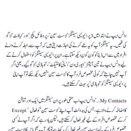
واٹس ایپ نے ابتدا میں 3 پرائیویسی سیٹنگز ’ لاسٹ سین‘، پروفائل پکچر‘ اور ’ اباؤٹ‘ لاگو
کی تھیں۔ یہ سیٹنگز آپ کو یہ طے کرنے کی اجازت دیتی ہیں کہ آپ سے رابطہ کرنے والے
افراد میں سے اس ڈیٹا کو کون کون دیکھ سکتا ہے۔ ان پرائیویسی سیٹنگز کو استعمال کرنے کے
لیے واٹس ایپ نے تین آپشنز ’ ایوری ون‘ ، ’مائی کانٹیکٹ‘ ، ’نو باڈی‘ لاگو کیے۔ یعنی اگر
آپ نہیں چاہتے کہ کوئی مخصوص فرد آپ کا ’ لاسٹ سین ‘ نہیں دیکھ سکے تو آپ اپنی
پرائیویسی سیٹنگز کو ’ نو باڈی ‘ پر سیٹ کر سکتے ہیں۔
واٹس ایپ اب حتمی طور پر ان سیٹنگز میں ایک اور آپشن’ ….My Contacts
Except ‘ کا اضافہ کرنے والا ہے، جس کی بدولت آپ اپنے ’ لاسٹ سین ‘ کو فعال
کرکے مخصوص افراد کے لیے غیر فعال کر سکتے ہیں، لیکن یاد رہے کہ اگر آپ نے کسی
مخصوص فرد کے لیے لاسٹ سین غیر فعال کر رکھا ہے تو پھر آپ بھی اس کا لاسٹ سین