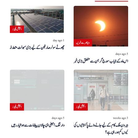
اسپیشل فیچرز
1 day ago
دنیا بھر سے خبریں
چھوٹے سولر صارفین کے لیے بڑی سہولت متعارف
5 days ago
اس ماہ کے نایاب سورج گرہن سے متعلق بڑی خبر!
اسپیشل فیچرز
اسپیشل فیچرز
5 days ago
3 weeks ago
بیرون ملک کام کے لیے جانے والے پاکستانیوں کی تعداد
وارننگ! جعلی ای چالان پیغامات سے ہوشیار رہیں
کیوں کم ہو رہی ہے؟