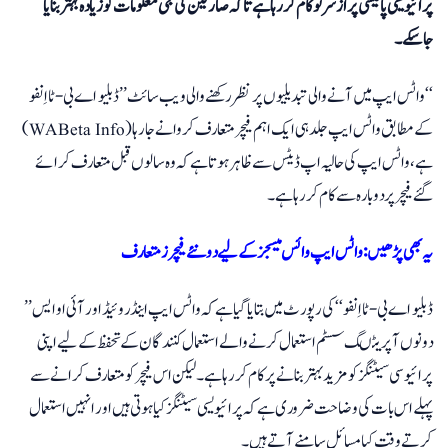
پرائیویسی پالیسی پر ازسر نو کام کر رہا ہے تاکہ صارفین کی نجی معلومات کو زیادہ بہتر بنایا
جاسکے۔
واٹس ایپ میں آنے والی تبدیلیوں پر نظر رکھنے والی ویب سائٹ ’’ڈبلیو اے بی-ٹا اِنفو‘‘
(WABeta Info) کے مطابق واٹس ایپ جلد ہی ایک اہم فیچر متعارف کروانے جارہا
ہے، واٹس ایپ کی حالیہ اپ ڈیٹس سے ظاہر ہوتا ہے کہ وہ سالوں قبل متعارف کرائے
گئے فیچر پر دوبارہ سے کام کر رہا ہے۔
یہ بھی پڑھیں: واٹس ایپ وائس میسجز کے لیے دو نئے فیچرز متعارف
’’ڈبلیو اے بی-ٹا اِنفو‘‘ کی رپورٹ میں بتایا گیا ہے کہ واٹس ایپ اینڈروئیڈ اور آئی او ایس
دونوں آپریٹںگ سسٹم استعمال کرنے والے استعمال کنندگان کے تحفظ کے لیے اپنی
پرائیوسی سیٹنگز کو مزید بہتر بنانے پر کام کر رہا ہے۔ لیکن اس فیچر کو متعارف کرانے سے
پہلے اس بات کی وضاحت ضروری ہے کہ پرائیویسی سیٹنگز کیا ہوتی ہیں اور انہیں استعمال
کرتے وقت کیا مسائل سامنے آتے ہیں۔