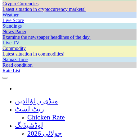
Crypto Currencies
Latest situation in cryptocurrency markets!
Weather
Live Score
Standings
News Paper
Examine the newspaper headlines of the day.
Live TV
Commodity
Latest situation in commodities!
Namaz Time
Road condition
Rate List
منڈی بہاؤالدین
ریٹ لسٹ
Chicken Rate
لوڈشیڈنگ
جولائی 2026