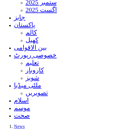
ستمبر 2025
اگست 2025
جابز
پاکستان
کالم
کھیل
بین الاقوامی
خصوصی رپورٹ
تعلیم
کاروبار
شوبز
ملٹی میڈیا
تصویریں
اسلام
موسم
صحت
News