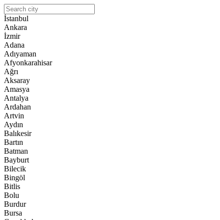
İstanbul
Ankara
İzmir
Adana
Adıyaman
Afyonkarahisar
Ağrı
Aksaray
Amasya
Antalya
Ardahan
Artvin
Aydın
Balıkesir
Bartın
Batman
Bayburt
Bilecik
Bingöl
Bitlis
Bolu
Burdur
Bursa