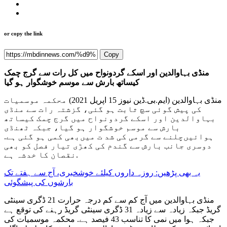
or copy the link
Copy
منڈی بہاوالدین اور اسکے گردونواح میں کل رات سے گرج چمک
کیساتھ بارش سے موسم خوشگوار ہو گیا
منڈی بہاوالدین (‌ایم.بی.ڈین نیوز 15 اپریل 2021) محکمہ موسمیات
کی پیش گوئی سچ ثابت ہو گئی، گزشتہ رات سے منڈی
بہاوالدین اور اسکے گردونواح میں گرج چمک کیساتھ
بارش سے موسم خوشگوار ہو گیا، جبکہ ٹھنڈی
ہوائیں‌چلنے سے گرمی کی شد ت میں‌بھی کمی ہو گئی ہے.
دوسری جانب بارش سے گندم کی کھڑی تیار فصل کو بھی
نقصان کا خدشہ ہے.
یہ بھی پڑھیں: روزہ داروں کیلئے خوشخبری، آج سے ہفتے تک
بارشوں کی پیشگوئی
منڈی بہاوالدین میں آج کم سے کم درجہ حرارت 21 ڈگری سینٹی
گریڈ جبکہ زیادہ سے زیادہ 31 ڈگری سینٹی گریڈ رہنے کی توقع ہے
جبکہ ہوا میں نمی کا تناسب 43 فیصد ہے. محکمہ موسمیات کی