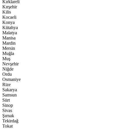
Kırklareli
Kırşehir
Kilis
Kocaeli
Konya
Kütahya
Malatya
Manisa
Mardin
Mersin
Muğla
Muş
Nevşehir
Niğde
Ordu
Osmaniye
Rize
Sakarya
Samsun
Siirt
Sinop
Sivas
Şırnak
Tekirdağ
Tokat