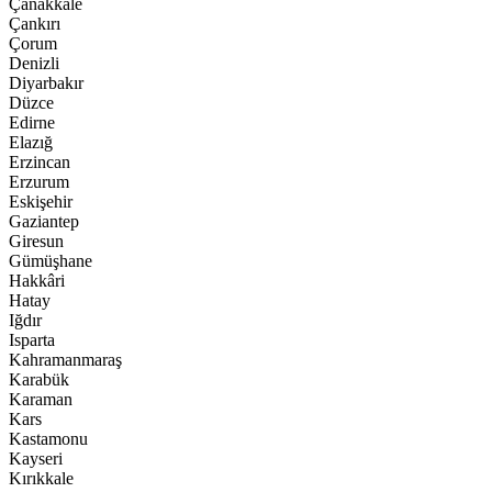
Çanakkale
Çankırı
Çorum
Denizli
Diyarbakır
Düzce
Edirne
Elazığ
Erzincan
Erzurum
Eskişehir
Gaziantep
Giresun
Gümüşhane
Hakkâri
Hatay
Iğdır
Isparta
Kahramanmaraş
Karabük
Karaman
Kars
Kastamonu
Kayseri
Kırıkkale