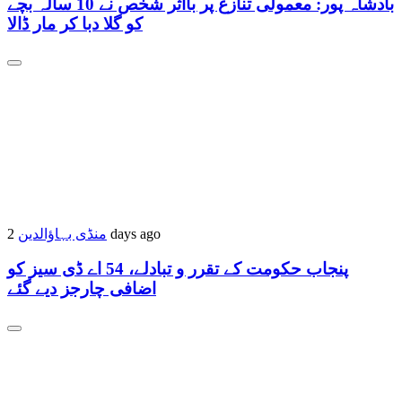
بادشاہ پور: معمولی تنازع پر بااثر شخص نے 10 سالہ بچے
کو گلا دبا کر مار ڈالا
منڈی بہاؤالدین
2 days ago
پنجاب حکومت کے تقرر و تبادلے، 54 اے ڈی سیز کو
اضافی چارجز دیے گئے