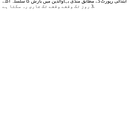
ابتدائی رپورٹ‌کے مطابق منڈی بہاوالدین میں بارش کا سلسلہ اگلے
3 روز تک وقفے وقفے تک جاری رہ سکتا ہے.