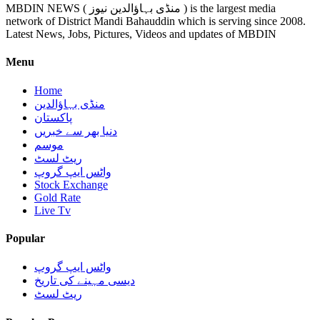
MBDIN NEWS ( منڈی بہاؤالدین نیوز ) is the largest media
network of District Mandi Bahauddin which is serving since 2008.
Latest News, Jobs, Pictures, Videos and updates of MBDIN
Menu
Home
منڈی بہاؤالدین
پاکستان
دنیا بھر سے خبریں
موسم
ریٹ لسٹ
واٹس ایپ گروپ
Stock Exchange
Gold Rate
Live Tv
Popular
واٹس ایپ گروپ
دیسی مہینے کی تاریخ
ریٹ لسٹ