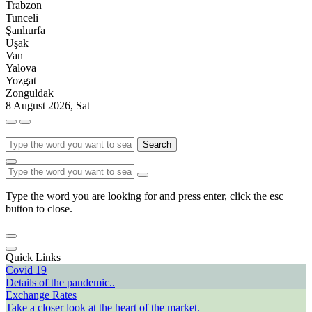
Trabzon
Tunceli
Şanlıurfa
Uşak
Van
Yalova
Yozgat
Zonguldak
8 August 2026, Sat
Search
Type the word you are looking for and press enter, click the esc
button to close.
Quick Links
Covid 19
Details of the pandemic..
Exchange Rates
Take a closer look at the heart of the market.