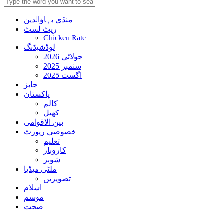
منڈی بہاؤالدین
ریٹ لسٹ
Chicken Rate
لوڈشیڈنگ
جولائی 2026
ستمبر 2025
اگست 2025
جابز
پاکستان
کالم
کھیل
بین الاقوامی
خصوصی رپورٹ
تعلیم
کاروبار
شوبز
ملٹی میڈیا
تصویریں
اسلام
موسم
صحت