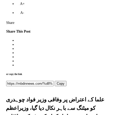
A+
A-
Share
Share This Post
or copy the link
Copy
علما کے اعتراض پر وفاقی وزیر فواد چوہدری
کو میٹنگ سے باہر نکال دیا گیا، وزیراعظم