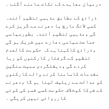
درمیان معاہدے کے نکات سامنے آگئے ۔
ذرائع کے مطابق مذہبی تنظیم آئندہ
کسی لانگ مارچ یا دھرنے سے گریز کرے
گی ،مذہبی تنظیم آئندہ بطورسیاسی
جماعت سیاسی دھارے میں شریک ہو گی
،ذرائع کاکہناہے کہ حکومت کالعدم
تنظیم کے گرفتار کارکنوں کو رہا
کردے گی ،دہشتگردی سمیت سنگین
مقدمات کاسامنا کرنے والے کارکنوں
کو عدالت سے ریلیف لینا ہو گا ،دھرنے
کے شرکا کیخلاف حکومت کسی قسم کی کوئی
کارروائی نہیں کریگی ۔