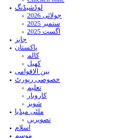
لوڈشیڈنگ
جولائی 2026
ستمبر 2025
اگست 2025
جابز
پاکستان
کالم
کھیل
بین الاقوامی
خصوصی رپورٹ
تعلیم
کاروبار
شوبز
ملٹی میڈیا
تصویریں
اسلام
موسم