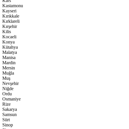
Kars
Kastamonu
Kayseri
Kırıkkale
Kırklareli
Kırşehir
Kilis
Kocaeli
Konya
Kütahya
Malatya
Manisa
Mardin
Mersin
Muğla
Muş
Nevşehir
Niğde
Ordu
Osmaniye
Rize
Sakarya
Samsun
Siirt
Sinop