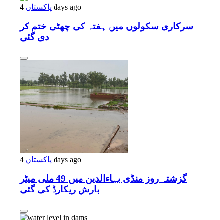
4 days ago
پاکستان
سرکاری سکولوں میں ہفتہ کی چھٹی ختم کر
دی گئی
4 days ago
پاکستان
گزشتہ روز منڈی بہاءالدین میں 49 ملی میٹر
بارش ریکارڈ کی گئی