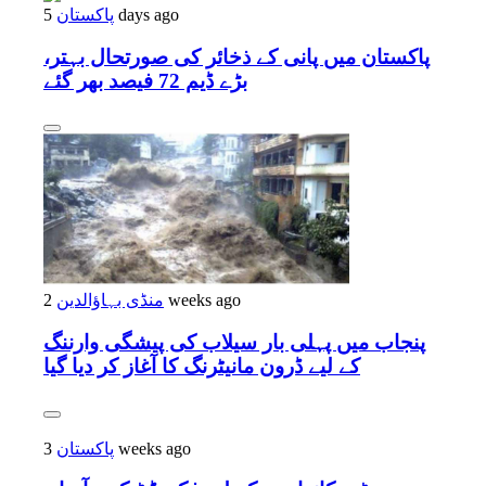
5 days ago
پاکستان
پاکستان میں پانی کے ذخائر کی صورتحال بہتر،
بڑے ڈیم 72 فیصد بھر گئے
2 weeks ago
منڈی بہاؤالدین
پنجاب میں پہلی بار سیلاب کی پیشگی وارننگ
کے لیے ڈرون مانیٹرنگ کا آغاز کر دیا گیا
3 weeks ago
پاکستان