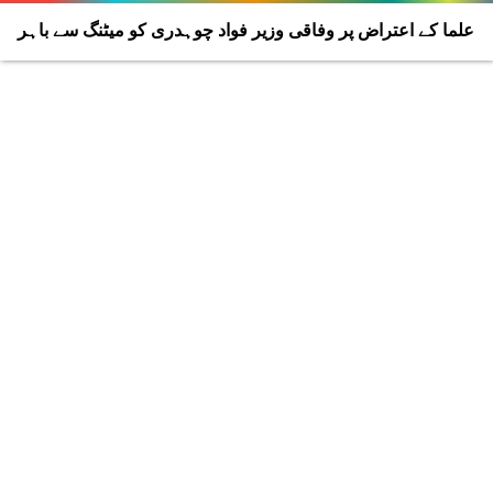
علما کے اعتراض پر وفاقی وزیر فواد چوہدری کو میٹنگ سے باہر
نکال دیا گیا