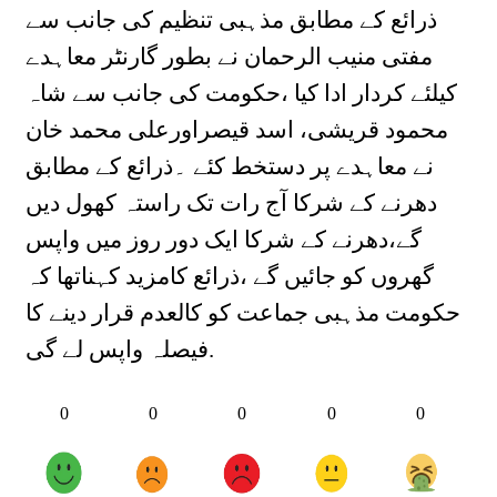
ذرائع کے مطابق مذہبی تنظیم کی جانب سے
مفتی منیب الرحمان نے بطور گارنٹر معاہدے
کیلئے کردار ادا کیا ،حکومت کی جانب سے شاہ
محمود قریشی، اسد قیصراورعلی محمد خان
نے معاہدے پر دستخط کئے ۔ذرائع کے مطابق
دھرنے کے شرکا آج رات تک راستہ کھول دیں
گے،دھرنے کے شرکا ایک دور روز میں واپس
گھروں کو جائیں گے ،ذرائع کامزید کہناتھا کہ
حکومت مذہبی جماعت کو کالعدم قرار دینے کا
فیصلہ واپس لے گی.
0
0
0
0
0