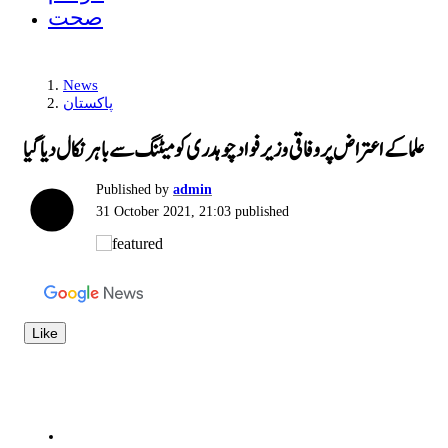
صحت
News
پاکستان
علما کے اعتراض پر وفاقی وزیر فواد چوہدری کو میٹنگ سے باہر نکال دیا گیا
Published by
admin
31 October 2021, 21:03
published
Like