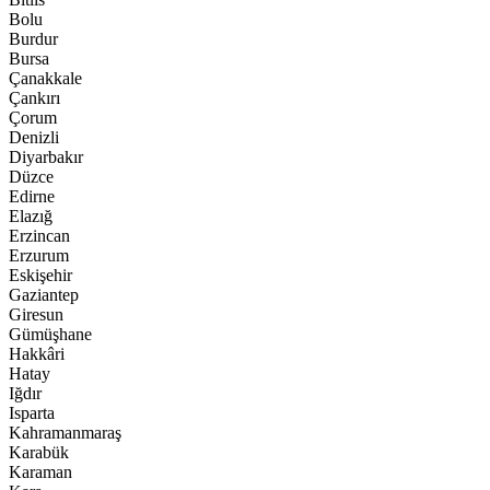
Bolu
Burdur
Bursa
Çanakkale
Çankırı
Çorum
Denizli
Diyarbakır
Düzce
Edirne
Elazığ
Erzincan
Erzurum
Eskişehir
Gaziantep
Giresun
Gümüşhane
Hakkâri
Hatay
Iğdır
Isparta
Kahramanmaraş
Karabük
Karaman