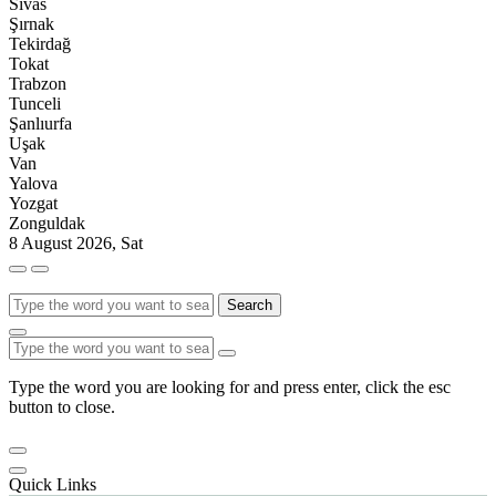
Sivas
Şırnak
Tekirdağ
Tokat
Trabzon
Tunceli
Şanlıurfa
Uşak
Van
Yalova
Yozgat
Zonguldak
8 August 2026, Sat
Search
Type the word you are looking for and press enter, click the esc
button to close.
Quick Links