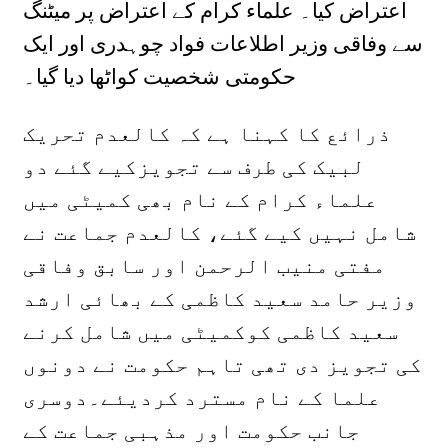
اعتراض کیا۔ علماء کرام کے اعتراض پر میٹنگ
سے وفاقی وزیر اطلاعات فواد چوہدری اور ایک
حکومتی شخصیت کواٹھا دیا گیا۔
ذرائع کا کہنا ہے کہ کالعدم تحریک
لبیک کی طرف سے تجویزکیے گئے دو
علماء کرام کے نام بھی کمیٹی میں
شامل نہیں کیے گئے، کالعدم جماعت نے
مفتی منیب الرحمن اور سابق وفاقی
وزیر حامد سعید کاظمی کے بھائی ارشد
سعید کاظمی کوکمیٹی میں شامل کرنے
کی تجویز دی تھی تاہم حکومت نے دونوں
علما کے نام مسترد کردیئے۔دوسری
جانب حکومت اور مذہبی جماعت کے