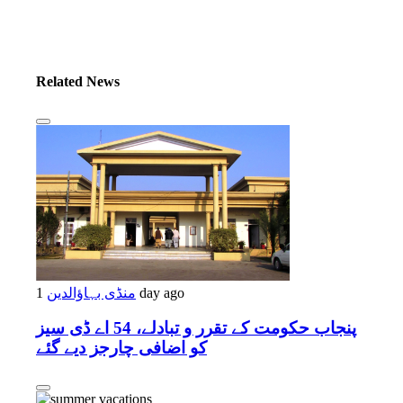
Related News
1 day ago
منڈی بہاؤالدین
پنجاب حکومت کے تقرر و تبادلے، 54 اے ڈی سیز
کو اضافی چارجز دیے گئے