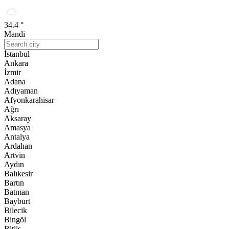
34.4 °
Mandi
İstanbul
Ankara
İzmir
Adana
Adıyaman
Afyonkarahisar
Ağrı
Aksaray
Amasya
Antalya
Ardahan
Artvin
Aydın
Balıkesir
Bartın
Batman
Bayburt
Bilecik
Bingöl
Bitlis