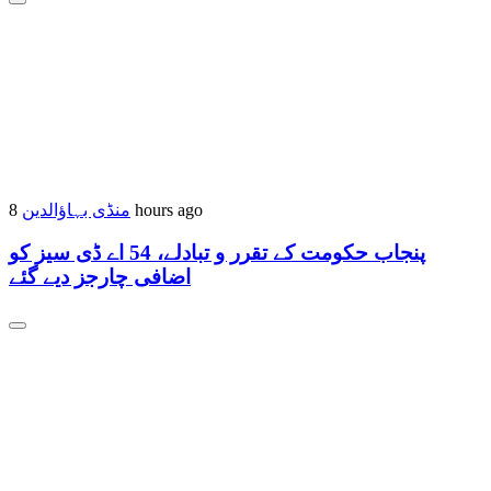
8 hours ago
منڈی بہاؤالدین
پنجاب حکومت کے تقرر و تبادلے، 54 اے ڈی سیز کو
اضافی چارجز دیے گئے