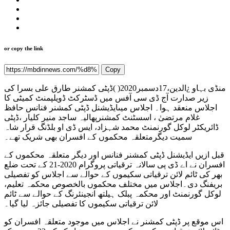
or copy the link
Copy
منڈی بہاو ¿الدین،17دسمبر2020( )ڈپٹی کمشنر طارق علی بسرا کی
زیر صدارت آج ڈی سی آفس میں ڈسٹرکٹ ڈویلپمنٹ کمیٹی کا
اجلاس منعقد ہوا۔ اجلاس میںایڈیشنل ڈپٹی کمشنر فنانس حافظ
غلام مرتضیٰ ، اسسٹنٹ کمشنرپھالیہ ساجد منیر کلیار ،ڈپٹی
ڈائریکٹر لوکل گورنمنٹ محمد شہزاد، ایس ڈی او بلڈنگ قرار شاہ
سمیت دیگرمتعلقہ محکموں کے افسران بھی شریک تھے۔
قبل ازیں ایڈیشنل ڈپٹی کمشنر فنانس اور دیگر متعلقہ محکموں کے
افسران نے اے ڈی پی سالانہ ترقیاتی پروگرام 2020-21 کے تحت ضلع
بھر کی ٹائم لائن ترقیاتی سکیموں کے حوالے سے اجلاس کو تفصیلی
بریفنگ دی۔اجلاس میں مختلف محکموں بالخصوص محکمہ تعلیم،
لوکل گورنمنٹ اور محکمہ پبلک ہیلتھ انجینئرنگ کے حوالے سے ٹائم
لائن ترقیاتی سکیموں کا تفصیلی جائزہ لیا گیا۔
اس موقع پر ڈپٹی کمشنر نے اجلاس میں موجود متعلقہ افسران کو