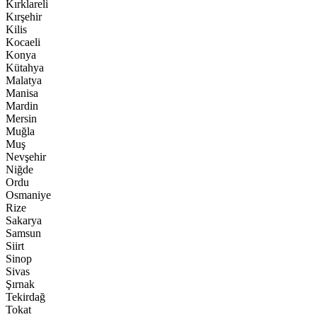
Kırklareli
Kırşehir
Kilis
Kocaeli
Konya
Kütahya
Malatya
Manisa
Mardin
Mersin
Muğla
Muş
Nevşehir
Niğde
Ordu
Osmaniye
Rize
Sakarya
Samsun
Siirt
Sinop
Sivas
Şırnak
Tekirdağ
Tokat