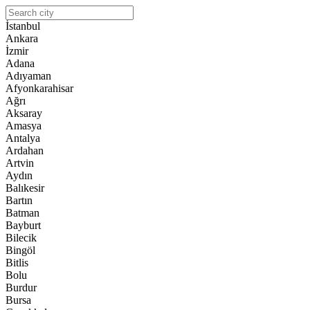
İstanbul
Ankara
İzmir
Adana
Adıyaman
Afyonkarahisar
Ağrı
Aksaray
Amasya
Antalya
Ardahan
Artvin
Aydın
Balıkesir
Bartın
Batman
Bayburt
Bilecik
Bingöl
Bitlis
Bolu
Burdur
Bursa