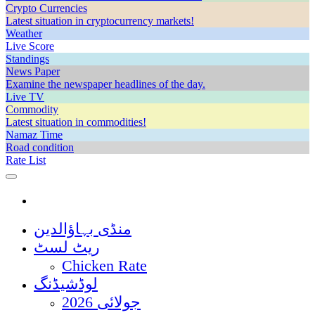
Crypto Currencies
Latest situation in cryptocurrency markets!
Weather
Live Score
Standings
News Paper
Examine the newspaper headlines of the day.
Live TV
Commodity
Latest situation in commodities!
Namaz Time
Road condition
Rate List
منڈی بہاؤالدین
ریٹ لسٹ
Chicken Rate
لوڈشیڈنگ
جولائی 2026