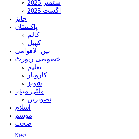
ستمبر 2025
اگست 2025
جابز
پاکستان
کالم
کھیل
بین الاقوامی
خصوصی رپورٹ
تعلیم
کاروبار
شوبز
ملٹی میڈیا
تصویریں
اسلام
موسم
صحت
News