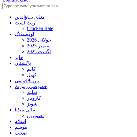
منڈی بہاؤالدین
ریٹ لسٹ
Chicken Rate
لوڈشیڈنگ
جولائی 2026
ستمبر 2025
اگست 2025
جابز
پاکستان
کالم
کھیل
بین الاقوامی
خصوصی رپورٹ
تعلیم
کاروبار
شوبز
ملٹی میڈیا
تصویریں
اسلام
موسم
صحت