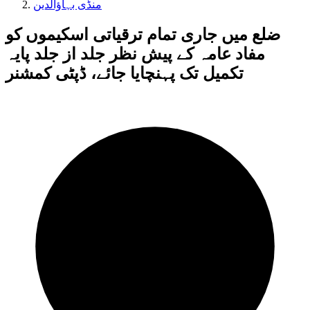
منڈی بہاؤالدین
ضلع میں جاری تمام ترقیاتی اسکیموں کو
مفاد عامہ کے پیش نظر جلد از جلد پایہ
تکمیل تک پہنچایا جائے، ڈپٹی کمشنر