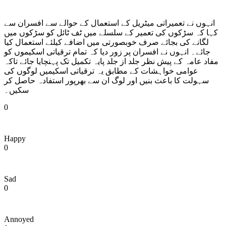
انہوں نے تعمیراتی میٹریل کے استعمال کے حوالے سے افسران سے
کہا کہ سڑکوں کی تعمیر کے سلسلے میں ٹف ٹائل کو سڑکوں میں
لگانے کی بجائے صرف خوبصورتی میں اضافے کیلئے استعمال کیا
جائے۔ انہوں نے افسران پر زور دیا کہ تمام ترقیاتی اسکیموں کو
مفاد عامہ کے پیش نظر جلد از جلد پایہ تکمیل تک پہنچایا جائے تاکہ
عوامی خواہشات کے مطابق یہ ترقیاتی اسکیمیں لوگوں کی
سہولت کا باعث بنیں اور لوگ ان سے بھرپور استفادہ حاصل کر
سکیں۔
0
Happy
0
Sad
0
Annoyed