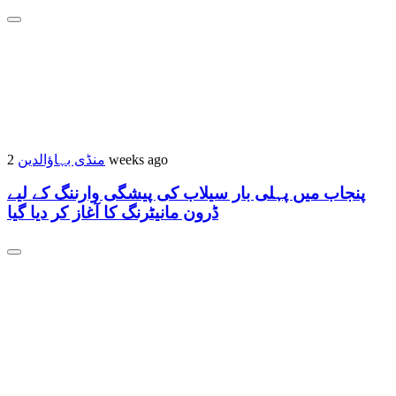
2 weeks ago
منڈی بہاؤالدین
پنجاب میں پہلی بار سیلاب کی پیشگی وارننگ کے لیے
ڈرون مانیٹرنگ کا آغاز کر دیا گیا