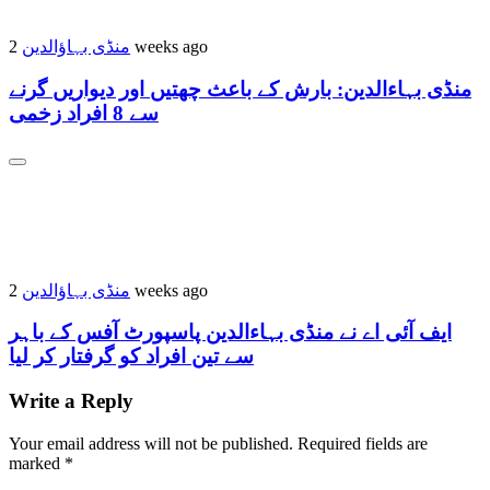
2 weeks ago
منڈی بہاؤالدین
منڈی بہاءالدین: بارش کے باعث چھتیں اور دیواریں گرنے
سے 8 افراد زخمی
2 weeks ago
منڈی بہاؤالدین
ایف آئی اے نے منڈی بہاءالدین پاسپورٹ آفس کے باہر
سے تین افراد کو گرفتار کر لیا
Write a Reply
Your email address will not be published.
Required fields are
marked
*