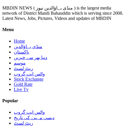
MBDIN NEWS ( منڈی بہاؤالدین نیوز ) is the largest media
network of District Mandi Bahauddin which is serving since 2008.
Latest News, Jobs, Pictures, Videos and updates of MBDIN
Menu
Home
منڈی بہاؤالدین
پاکستان
دنیا بھر سے خبریں
موسم
ریٹ لسٹ
واٹس ایپ گروپ
Stock Exchange
Gold Rate
Live Tv
Popular
واٹس ایپ گروپ
دیسی مہینے کی تاریخ
ریٹ لسٹ