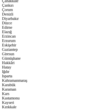
Çanakkale
Çankırı
Çorum
Denizli
Diyarbakır
Düzce
Edirne
Elazığ
Erzincan
Erzurum
Eskişehir
Gaziantep
Giresun
Gümüşhane
Hakkâri
Hatay
Iğdır
Isparta
Kahramanmaraş
Karabük
Karaman
Kars
Kastamonu
Kayseri
Kırıkkale