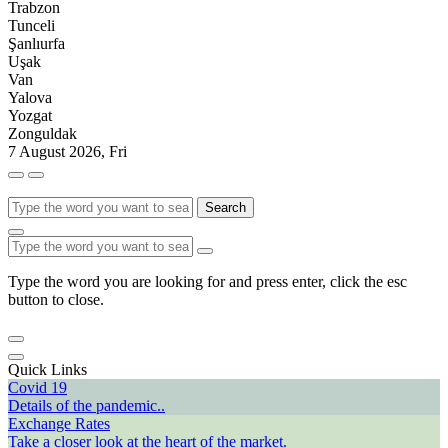
Trabzon
Tunceli
Şanlıurfa
Uşak
Van
Yalova
Yozgat
Zonguldak
7 August 2026, Fri
Search
Type the word you are looking for and press enter, click the esc
button to close.
Quick Links
Covid 19
Details of the pandemic..
Exchange Rates
Take a closer look at the heart of the market.