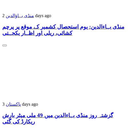
2 days ago
منڈی بہاؤالدین
منڈی بہاءالدین: یوم استحصال کشمیر کے موقع پر پرچم
کشائی، ریلی اور اظہار یکجہتی
3 days ago
پاکستان
گزشتہ روز منڈی بہاءالدین میں 49 ملی میٹر بارش
ریکارڈ کی گئی