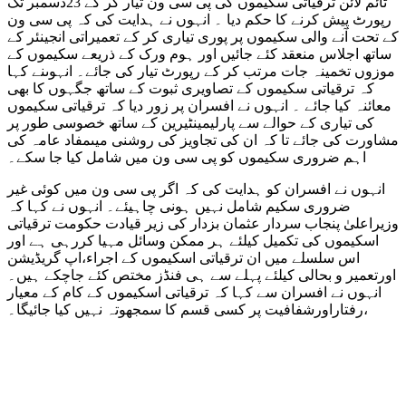
ٹائم لائن ترقیاتی سکیموں کی پی سی ون تیار کر کے 23دسمبر تک
رپورٹ پیش کرنے کا حکم دیا ۔ انہوں نے ہدایت کی کہ پی سی ون
کے تحت آنے والی سکیموں پر پوری تیاری کر کے تعمیراتی انجینئر کے
ساتھ اجلاس منعقد کئے جائیں اور ہوم ورک کے ذریعے سکیموں کے
موزوں تخمینہ جات مرتب کر کے رپورٹ تیار کی جائے۔ انہوںنے کہا
کہ ترقیاتی سکیموں کے تصاویری ثبوت کے ساتھ جگہوں کا بھی
معائنہ کیا جائے ۔ انہوں نے افسران پر زور دیا کہ ترقیاتی سکیموں
کی تیاری کے حوالے سے پارلیمینٹیرین کے ساتھ خصوسی طور پر
مشاورت کی جائے تا کہ ان کی تجاویز کی روشنی میںمفاد عامہ کی
اہم ضروری سکیموں کو پی سی ون میں شامل کیا جا سکے۔
انہوں نے افسران کو ہدایت کی کہ اگر پی سی ون میں کوئی غیر
ضروری سکیم شامل نہیں ہونی چاہیئے۔ انہوں نے کہا کہ
وزیراعلیٰ پنجاب سردار عثمان بزدار کی زیر قیادت حکومت ترقیاتی
اسکیموں کی تکمیل کیلئے ہر ممکن وسائل مہیا کررہی ہے اور
اس سلسلے میں ان ترقیاتی اسکیموں کے اجراء،اپ گریڈیشن
اورتعمیر و بحالی کیلئے پہلے سے ہی فنڈز مختص کئے جاچکے ہیں۔
انہوں نے افسران سے کہا کہ ترقیاتی اسکیموں کے کام کے معیار
،رفتاراورشفافیت پر کسی قسم کا سمجھوتہ نہیں کیا جائیگا۔