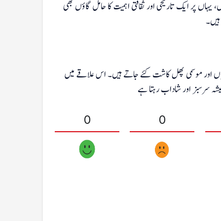
ہیں، یہاں پر ایک تاریخی اور ثقافتی اہمیت کا حامل گاؤں بھی
ہیں۔
یاں اور موسمی پھل کاشت کئے جاتے ہیں۔ اس علاقے میں
ہمیشہ سرسبز اور شاداب رہتا ہے
0
0