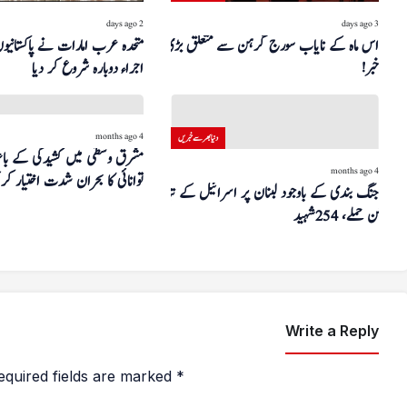
2 days ago
3 days ago
اس ماہ کے نایاب سورج گرہن سے متعلق بڑی
متحدہ عرب امارات نے پاکستانیو
خبر!
اجراء دوبارہ شروع کر دیا
4 months ago
دنیا بھر سے خبریں
مشرق وسطیٰ میں کشیدگی کے باع
4 months ago
توانائی کا بحران شدت اختیار کر 
جنگ بندی کے باوجود لبنان پر اسرائیل کے تباہ
کن حملے، 254 شہید
Write a Reply
equired fields are marked
*