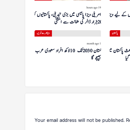
19 hours ago
ں کے لیے ویزا کا
امریکی ویزا پالیسی میں بڑی تبدیلی، پاکستانیوں کو
20 ہزار ڈالر کی ضمانت سے استثنیٰ
پاکستان
دنیا بھر سے خبریں
1 month ago
ث پاکستان میں
پاکستان 2030 تک 10 لاکھ افراد سعودی عرب
گیا
بھیجے گا
Your email address will not be published.
R