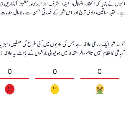
انہوں نے بتایا کہ المحفار، الشلال، الحیفہ، الشرف اور الاربوعہ مشہور آبشاریں 
ہے۔ عقبہ ساقین، وادی ترج اور اس شہر کے قدرتی حسن سے مالا مال مقامات 
تنومہ شہر ایک زرعی علاقہ ہے جس کی وادیوں میں کئی طرح کی فصلیں، سبز
آبپاشی کا نظام نہیں تاہم وافر مقدار میں ہونیوالی بارشوں کے باعث یہ علاقہ 
0
0
0