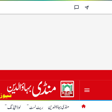
منڈی بہاؤالدین
ریٹ لسٹ
لوڈشیڈنگ