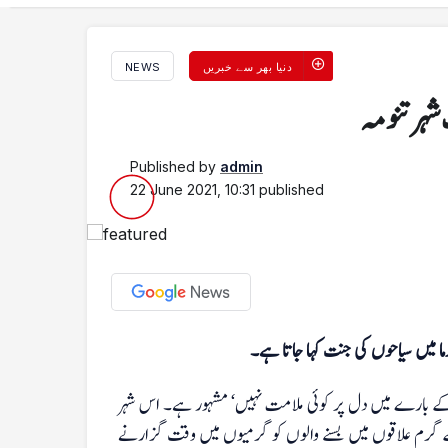
دنیا بھر سے خبریں
NEWS
شہر تنومہ
Published by
admin
22 June 2021, 10:31
published
میں سیاحوں کی جنت کہا جاتا ہے۔
 کے بارے میں دل پر کوئی ملامت نہیں‘ مشہور ہے۔ اس شہر
 گرم علاقوں میں بسنے والوں کو گرمیوں میں وقت گزارنے