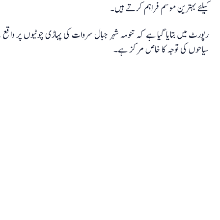
کیلئے بہترین موسم فراہم کرتے ہیں۔
رپورٹ میں بتایا گیا ہے کہ تنومہ شہر جبال سروات کی پہاڑی چوٹیوں پر واقع 
سیاحوں کی توجہ کا خاص مرکز ہے۔