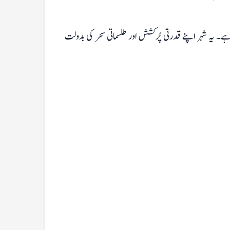
ہے۔ یہ شہر اپنے قدرتی پُرکشش اور طلسماتی سحر کی بدولت