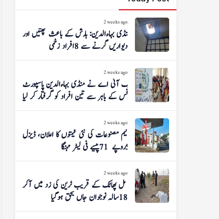
2 weeks ago
منڈی بہاءالدین: بارش کے باعث چھتیں اور
دیواریں گرنے سے 8 افراد زخمی
2 weeks ago
ایف آئی اے نے منڈی بہاءالدین پاسپورٹ
آفس کے باہر سے تین افراد کو گرفتار کر لیا
2 weeks ago
پیٹرولیم مصنوعات کی نئی قیمتوں کا اعلان، ڈیزل
5 روپے 71 پیسے فی لیٹر مہنگا
2 weeks ago
شوگر مل پھاٹک کے قریب ٹرین کی زد میں آکر
18 سالہ نوجوان جاں بحق ہوگیا