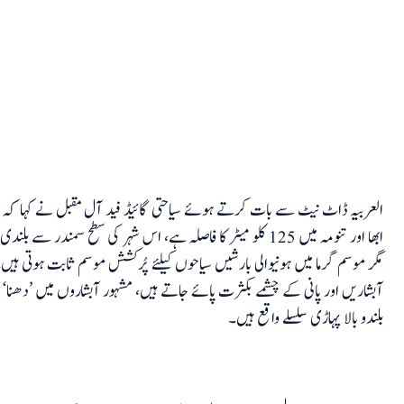
العربیہ ڈاٹ نیٹ سے بات کرتے ہوئے سیاحتی گائیڈ فید آل مقبل نے کہا کہ 
مگر موسم گرما میں ہونیوالی بارشیں سیاحوں کیلئے پُرکشش موسم ثابت ہوتی 
آبشاریں اور پانی کے چشمے بکثرت پائے جاتے ہیں، مشہور آبشاروں میں ’دھ
بلندو بالا پہاڑی سلسلے واقع ہیں۔