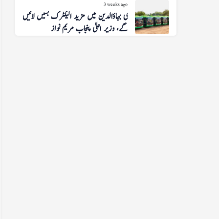
3 weeks ago
منڈی بہاؤالدین میں مزید الیکٹرک بسیں لائیں
گے، وزیر اعلیٰ پنجاب مریم نواز