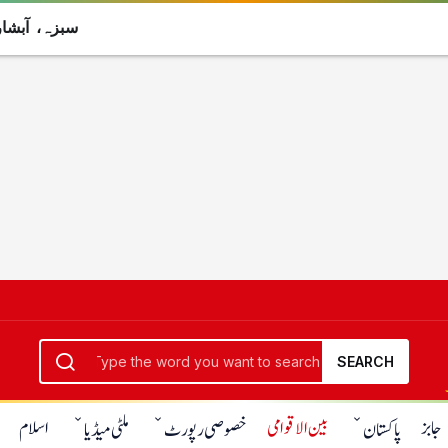
سبزہ، آبش
SEARCH
جابز
بین الاقوامی
اسلام
پاکستان
خصوصی رپورٹ
ملٹی میڈیا