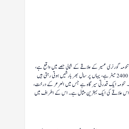
تنومہ گورنری عسیر کے علاقے کے شمالی حصے میں واقع ہے،
ابھا اور تنومہ میں 125 کلو میٹر کا فاصلہ ہے، اس شہر کی سطح سمندر سے بلندی 2400 میٹر ہے، یہاں پر سال بھر بارشیں ہوتی رہتی ہیں
ہیں۔ تنومہ ایک قدرتی سیرگاہ ہے جس میں العرعر کے درخت،
نا‘ اس علاقے کی ایک بہترین مثال ہے۔ اس کے اطراف میں