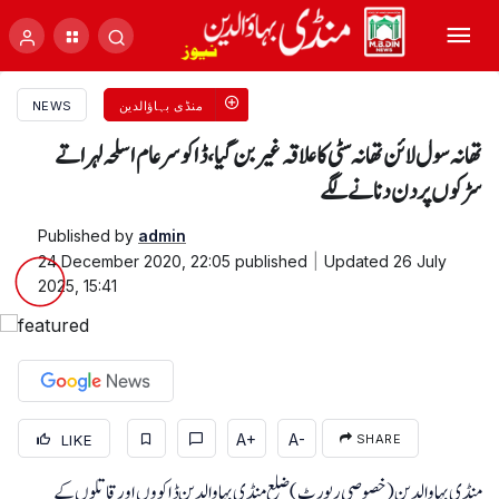
منڈی بہاؤالدین
NEWS
تھانہ سول لائن تھا نہ سٹی کا علاقہ غیر بن گیا، ڈاکو سرعام اسلحہ لہراتے
سڑکوں پر دن دنانے لگے
Published by
admin
24 December 2020, 22:05
published
Updated
26 July
2025, 15:41
A+
A-
LIKE
SHARE
منڈی بہاوالدین (خصوصی رپورٹ )ضلع منڈی بہاوالدین ڈاکووں اور قاتلوں کے