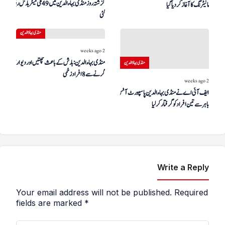
گزشتہ روز منڈی بہاءالدین میں 49 ملی میٹر بارش ریکارڈ کی
مانیٹرنگ کا آغاز کر دیا گیا
گئی
منڈی بہاؤالدین
2 weeks ago
منڈی بہاءالدین: بارش کے باعث چھتیں اور دیواریں
منڈی بہاؤالدین
گرنے سے 8 افراد زخمی
2 weeks ago
ایف آئی اے نے منڈی بہاءالدین پاسپورٹ آفس کے
باہر سے تین افراد کو گرفتار کر لیا
Write a Reply
Your email address will not be published.
Required
fields are marked
*