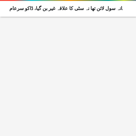
تھانہ سول لائن تھا نہ سٹی کا علاقہ غیر بن گیا، ڈاکو سرعام
اسلحہ لہراتے سڑکوں پر دن دنانے لگے