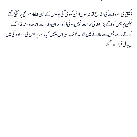
ڈکیتی کی واردات کی اطلاع تھانہ سول لائن کو دی گئی پولیس کے تین اہلکار موقع پر پہنچ گئے
لیکن پولیس کو اگے بڑھنے کی جرات نہیں ہوئی ڈاکو دوران واردات اندھادھند فائرنگ
کرتے رہے جس سے علاقے میں شدید خوف و ہراس پھیل گیا، اور پولیس کی موجودگی میں
پیدل فرار ہوگئے .