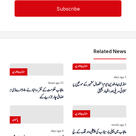
Related News
منڈی بہاؤالدین
منڈی بہاؤالدین
3 days ago
23 hours ago
منڈی بہاءالدین: یوم استحصال کشمیر کے موقع پر پرچم
پنجاب حکومت کے تقرر و تبادلے، 54 اے ڈی سیز کو
کشائی، ریلی اور اظہار یکجہتی
اضافی چارجز دیے گئے
منڈی بہاؤالدین
پاکستان
2 weeks ago
4 days ago
پنجاب میں پہلی بار سیلاب کی پیشگی وارننگ کے لیے ڈرون