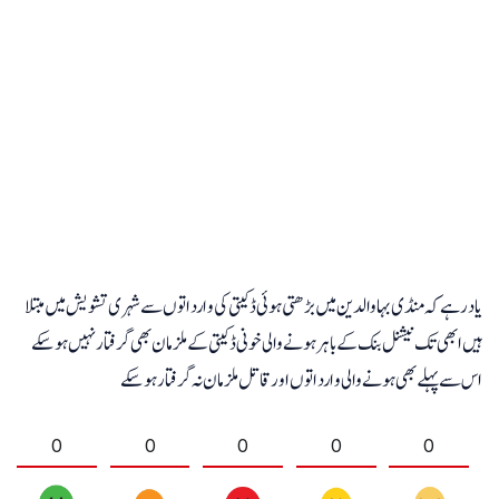
یاد رہے کہ منڈی بہاوالدین میں بڑھتی ہوئی ڈکیتی کی وارداتوں سے شہری تشویش میں مبتلا
ہیں ابھی تک نیشنل بنک کے باہر ہونے والی خونی ڈکیتی کے ملزمان بھی گرفتار نہیں ہوسکے
اس سے پہلے بھی ہونے والی وارداتوں اور قاتل ملزمان نہ گرفتار ہوسکے
0
0
0
0
0