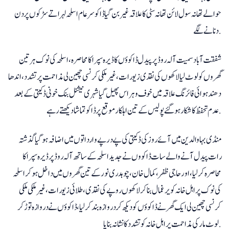
حوالے تھانہ سول لائن تھا نہ سٹی کا علاقہ غیر بن گیا ڈاکو سرعام اسلحہ لہراتے سڑکوں پر دن
دنانے لگے.
شفقت آباد سمیت آلہ روڈ پر پیدل ڈاکوؤں کا ڈیرہ سپرا کا محاصرہ، اسلحہ کی نوک ہر تین
گھروں کو لوٹ لیا لاکھوں کی نقدی زیورات، غیر ملکی کرنسی چھین لی مذاحمت پر تشدد، اندھا
دھند ہوائی فائرنگ علاقہ میں خوف وہراس پھیل گیا شہری نیشنل بنک خونی ڈکیتی کے بعد
عدم تحفظ کا شکار ہوگئے پولیس کے تین اہلکار موقع پر ڈاکو تماشا دیکھتے رہے.
منڈی بہاوالدین میں آئے روز کی ڈکیتی کی پے درپے وارداتوں میں اضافہ ہو گیا گذشتہ
رات پیدل آنے والے سات ڈاکووں نے جدید اسلحہ کے ساتھ آلہ روڈ پر ڈیرہ سپرا کا
محاصرہ کر لیا، اور حاجی ظفر، کمال خان، چوہدری نور کے تین گھروں میں داخل ہو کر اسلحہ
کی نوک پر اہل خانہ کو یرغمال بنا کر لاکھوں روپے کی نقدی، طلائی زیورات، غیر ملکی ملکی
کرنسی چھین لی ایک گھر نے ڈاکوؤں کو دیکھ کر دروازہ بند کر لیا، ڈاکوؤں نے دروازہ توڑ کر
لوٹ مار کی مذاحمت پر اہل خانہ کو تشدد کا نشانہ بنایا.