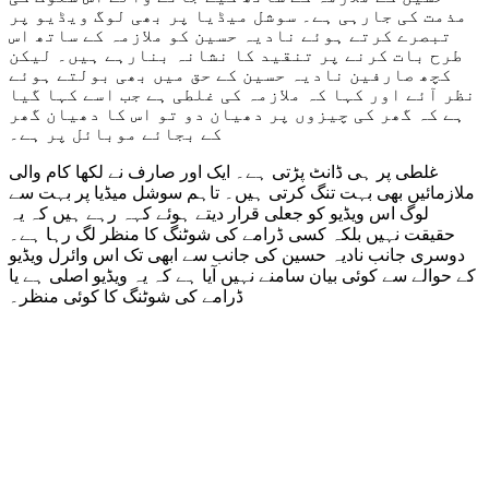
مذمت کی جارہی ہے۔ سوشل میڈیا پر بھی لوگ ویڈیو پر
تبصرے کرتے ہوئے نادیہ حسین کو ملازمہ کے ساتھ اس
طرح بات کرنے پر تنقید کا نشانہ بنارہے ہیں۔ لیکن
کچھ صارفین نادیہ حسین کے حق میں بھی بولتے ہوئے
نظر آئے اور کہا کہ ملازمہ کی غلطی ہے جب اسے کہا گیا
ہے کہ گھر کی چیزوں پر دھیان دو تو اس کا دھیان گھر
کے بجائے موبائل پر ہے۔
غلطی پر ہی ڈانٹ پڑتی ہے۔ ایک اور صارف نے لکھا کام والی
ملازمائیں بھی بہت تنگ کرتی ہیں۔ تاہم سوشل میڈیا پر بہت سے
لوگ اس ویڈیو کو جعلی قرار دیتے ہوئے کہہ رہے ہیں کہ یہ
حقیقت نہیں بلکہ کسی ڈرامے کی شوٹنگ کا منظر لگ رہا ہے۔
دوسری جانب نادیہ حسین کی جانب سے ابھی تک اس وائرل ویڈیو
کے حوالے سے کوئی بیان سامنے نہیں آیا ہے کہ یہ ویڈیو اصلی ہے یا
ڈرامے کی شوٹنگ کا کوئی منظر۔