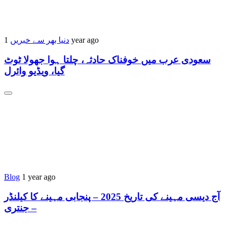
دنیا بھر سے خبریں
1 year ago
سعودی عرب میں خوفناک حادثہ، چلتا ہوا جھولا ٹوٹ
گیا، ویڈیو وائرل
Blog
1 year ago
آج دیسی مہینے کی تاریخ 2025 – پنجابی مہینے کا کیلنڈر
– جنتری