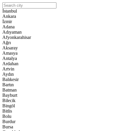
İstanbul
Ankara
İzmir
Adana
Adıyaman
Afyonkarahisar
Ağrı
Aksaray
Amasya
Antalya
Ardahan
Artvin
Aydın
Balıkesir
Bartın
Batman
Bayburt
Bilecik
Bingöl
Bitlis
Bolu
Burdur
Bursa