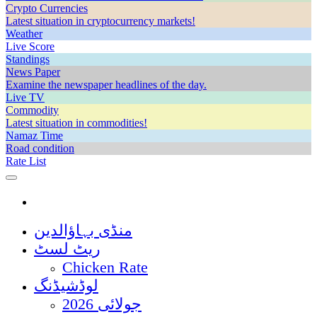
Crypto Currencies
Latest situation in cryptocurrency markets!
Weather
Live Score
Standings
News Paper
Examine the newspaper headlines of the day.
Live TV
Commodity
Latest situation in commodities!
Namaz Time
Road condition
Rate List
منڈی بہاؤالدین
ریٹ لسٹ
Chicken Rate
لوڈشیڈنگ
جولائی 2026