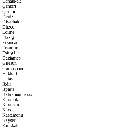
Çanakkale
Çankırı
Çorum
Denizli
Diyarbakır
Düzce
Edirne
Elazığ
Erzincan
Erzurum
Eskişehir
Gaziantep
Giresun
Gümüşhane
Hakkâri
Hatay
Iğdır
Isparta
Kahramanmaraş
Karabük
Karaman
Kars
Kastamonu
Kayseri
Kırıkkale