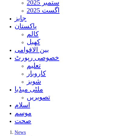
ستمبر 2025
اگست 2025
جابز
پاکستان
کالم
کھیل
بین الاقوامی
خصوصی رپورٹ
تعلیم
کاروبار
شوبز
ملٹی میڈیا
تصویریں
اسلام
موسم
صحت
News