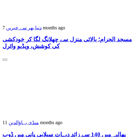
دنیا بھر سے خبریں
7 months ago
مسجد الحرام؛ بالائی منزل سے چھلانگ لگا کر خودکشی
کی کوشش، ویڈیو وائرل
منڈی بہاؤالدین
11 months ago
پھالیہ میں 140 سے زائد دیہات سیلابی پانی میں ڈوب