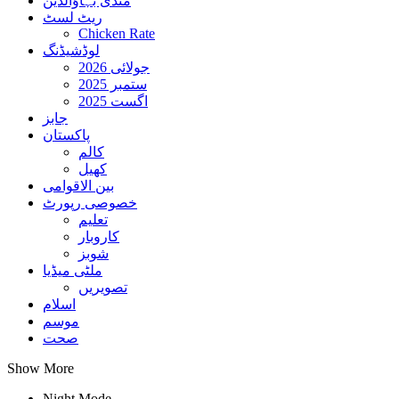
منڈی بہاؤالدین
ریٹ لسٹ
Chicken Rate
لوڈشیڈنگ
جولائی 2026
ستمبر 2025
اگست 2025
جابز
پاکستان
کالم
کھیل
بین الاقوامی
خصوصی رپورٹ
تعلیم
کاروبار
شوبز
ملٹی میڈیا
تصویریں
اسلام
موسم
صحت
Show More
Night Mode