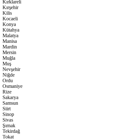
Kırklareli
Kırşehir
Kilis
Kocaeli
Konya
Kütahya
Malatya
Manisa
Mardin
Mersin
Muğla
Muş
Nevşehir
Niğde
Ordu
Osmaniye
Rize
Sakarya
Samsun
Siirt
Sinop
Sivas
Şırnak
Tekirdağ
Tokat