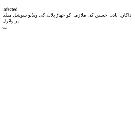
infected
اداکارہ نادیہ حسین کی ملازمہ کو جھاڑ پلانے کی ویڈیو سوشل میڈیا
پر وائرل