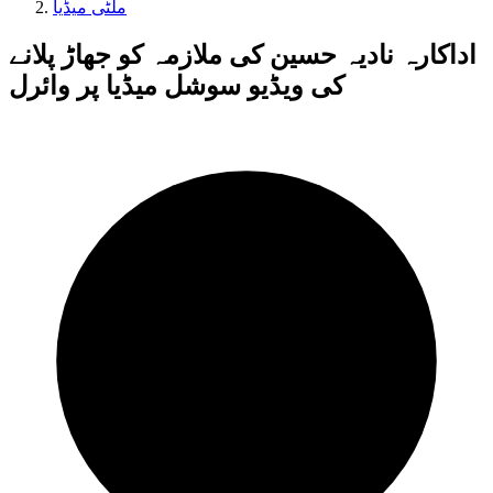
ملٹی میڈیا
اداکارہ نادیہ حسین کی ملازمہ کو جھاڑ پلانے
کی ویڈیو سوشل میڈیا پر وائرل