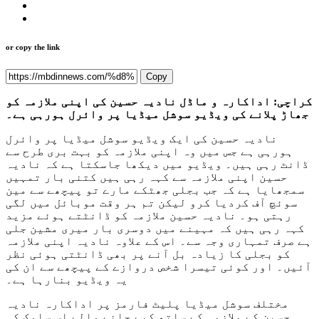
or copy the link
Copy
کراچی: اداکارہ و ماڈل نادیہ حسین کی اپنی ملازمہ کو
جھاڑ پلانے کی ویڈیو سوشل میڈیا پر وائرل ہورہی ہے۔
نادیہ حسین کی ایک ویڈیو سوشل میڈیا پر وائرل
ہورہی ہے جس میں وہ اپنی ملازمہ کو بہت بری طرح سے
ڈانٹ رہی ہیں۔ ویڈیو میں دیکھا جاسکتا ہے کہ نادیہ
حسین اپنی ملازمہ سے کہہ رہی ہیں کتنی بار تمہیں
سمجھایا ہے کہ جب بجلی جھٹکے مارے تو پیچھے سے مین
سوئچ آف کردیا کرو لیکن تم ہر وقت موبائل میں لگی
رہتی ہو۔ نادیہ حسین ملازمہ کو ڈانٹتے ہوئے مزید
کہہ رہی ہیں کہ مہینے میں دوسری بار میری مشین جلی
ہے صرف تمہاری وجہ سے۔ اس کے علاوہ نادیہ اپنی ملازمہ
کو بجلی کا زیادہ بل آنے پر بھی ڈانٹتی ہوئی نظر
آئیں۔ اور کوئی تیسرا شخص دروازے کے پیچھے سے ان کی
یہ ویڈیو بنارہا ہے۔
مختلف سوشل میڈیا پلیٹ فارمز پر اداکارہ نادیہ
حسین کے ملازمہ کے ساتھ کیے جانے والے اس سلوک کی