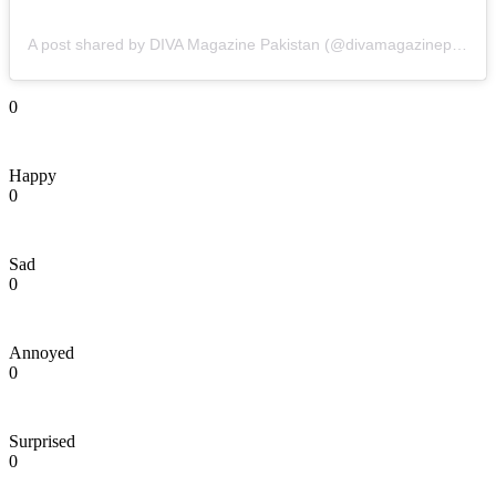
A post shared by DIVA Magazine Pakistan (@divamagazinepakistan)
0
Happy
0
Sad
0
Annoyed
0
Surprised
0