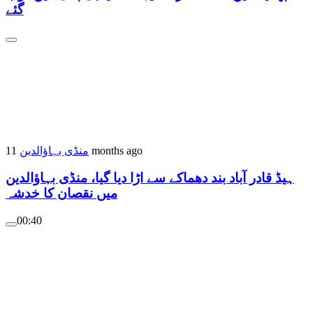
گئے
منڈی بہاؤالدین
11 months ago
ہیڈ قادر آباد بند دھماکے سے اڑا دیا گیا، منڈی بہاؤالدین
میں نقصان کا خدشہ
00:40