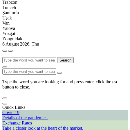
Trabzon
Tunceli
Şanlıurfa
Uşak
Van
Yalova
Yozgat
Zonguldak
6 August 2026, Thu
Search
Type the word you are looking for and press enter, click the esc
button to close.
Quick Links
Covid 19
Details of the pandemic..
Exchange Rates
Take a closer look at the heart of the market.