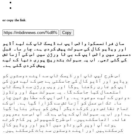
or copy the link
Copy
سان فرانسسكو: واٹس ایپ نے ڈیسک ٹاپ کے لیے آڈیو
اور ویڈیو کال کی سہولت پیش کردی ہے۔ چار ماہ قبل
دسمبر میں واٹس ایپ کے بی ٹا ورژن میں اس کی آزمائش
کی گئی تھی۔ اب یہ سہولت بتدریج پوری دنیا کے لیے
پیش کردی گئی ہے۔
اس طرح لیپ ٹاپ اور ڈیسک ٹاپ سے اپنے دوستوں کو
ویڈیو اور آڈیو کال کی جاسکتی ہے جس کے لیے فون کی
ایپ کو جاری رکھنا ہوگا اور ویب ورژن سے ڈیسک ٹاپ
استعمال کیا جاسکے گا۔ یہ سہولت میک اور ونڈوز
دونوں کے لیے موجود ہے۔ واٹس ایپ کے مطابق تین چار
ماہ تک اس عمل کو آزمائش سے گزارا گیا ہے۔ اس کے
تمام نقائص دور کرکے دیگر آپشن کو بہتر بنایا گیا
ہے اور اب یہ سہولت آپ کے پاس ہے کہ آپ اس سے بھرپور
فائدہ اٹھاسکتےہیں۔ اس طرح کمپیوٹر پر کام کرتے
ہوئے آپ اوپر کی ونڈو میں آڈیو اور ویڈیو کال
کرسکتےہیں اور اپنے دوستوں سے بات کرسکتے ہیں۔