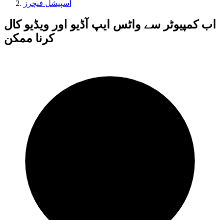
اسپیشل فیچرز
اب کمپیوٹر سے واٹس ایپ آڈیو اور ویڈیو کال
کرنا ممکن