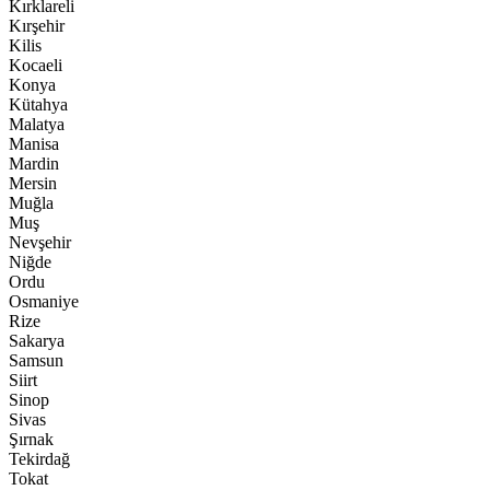
Kırklareli
Kırşehir
Kilis
Kocaeli
Konya
Kütahya
Malatya
Manisa
Mardin
Mersin
Muğla
Muş
Nevşehir
Niğde
Ordu
Osmaniye
Rize
Sakarya
Samsun
Siirt
Sinop
Sivas
Şırnak
Tekirdağ
Tokat