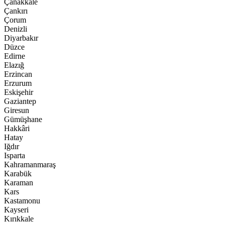
Çanakkale
Çankırı
Çorum
Denizli
Diyarbakır
Düzce
Edirne
Elazığ
Erzincan
Erzurum
Eskişehir
Gaziantep
Giresun
Gümüşhane
Hakkâri
Hatay
Iğdır
Isparta
Kahramanmaraş
Karabük
Karaman
Kars
Kastamonu
Kayseri
Kırıkkale