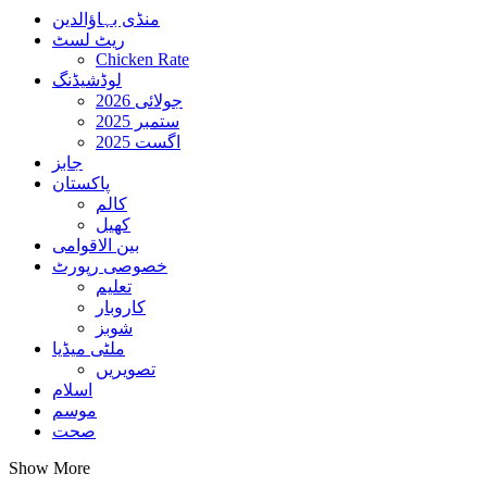
منڈی بہاؤالدین
ریٹ لسٹ
Chicken Rate
لوڈشیڈنگ
جولائی 2026
ستمبر 2025
اگست 2025
جابز
پاکستان
کالم
کھیل
بین الاقوامی
خصوصی رپورٹ
تعلیم
کاروبار
شوبز
ملٹی میڈیا
تصویریں
اسلام
موسم
صحت
Show More