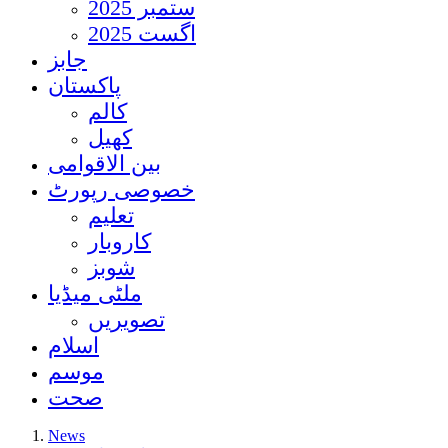
ستمبر 2025
اگست 2025
جابز
پاکستان
کالم
کھیل
بین الاقوامی
خصوصی رپورٹ
تعلیم
کاروبار
شوبز
ملٹی میڈیا
تصویریں
اسلام
موسم
صحت
News