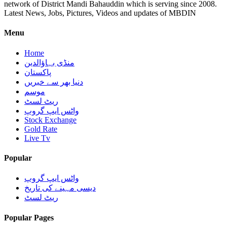
network of District Mandi Bahauddin which is serving since 2008.
Latest News, Jobs, Pictures, Videos and updates of MBDIN
Menu
Home
منڈی بہاؤالدین
پاکستان
دنیا بھر سے خبریں
موسم
ریٹ لسٹ
واٹس ایپ گروپ
Stock Exchange
Gold Rate
Live Tv
Popular
واٹس ایپ گروپ
دیسی مہینے کی تاریخ
ریٹ لسٹ
Popular Pages