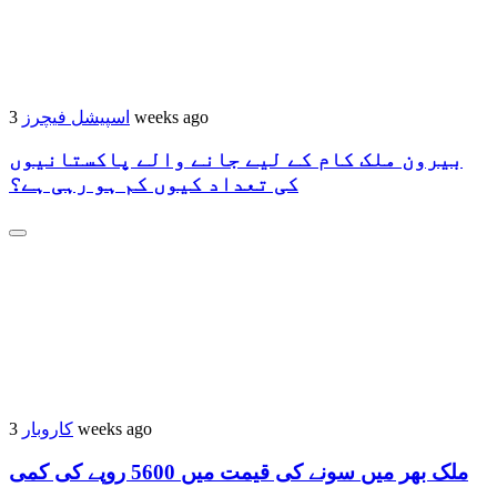
اسپیشل فیچرز
3 weeks ago
بیرون ملک کام کے لیے جانے والے پاکستانیوں
کی تعداد کیوں کم ہو رہی ہے؟
کاروبار
3 weeks ago
ملک بھر میں سونے کی قیمت میں 5600 روپے کی کمی