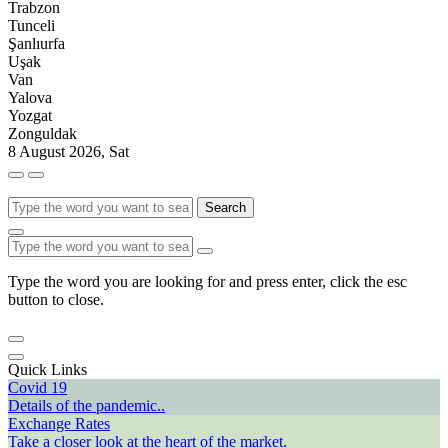
Trabzon
Tunceli
Şanlıurfa
Uşak
Van
Yalova
Yozgat
Zonguldak
8 August 2026, Sat
Search
Type the word you are looking for and press enter, click the esc
button to close.
Quick Links
Covid 19
Details of the pandemic..
Exchange Rates
Take a closer look at the heart of the market.