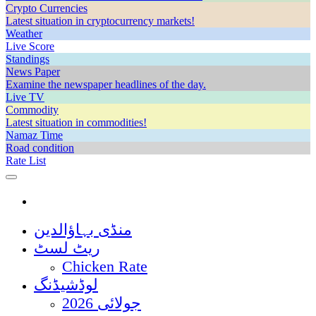
Crypto Currencies
Latest situation in cryptocurrency markets!
Weather
Live Score
Standings
News Paper
Examine the newspaper headlines of the day.
Live TV
Commodity
Latest situation in commodities!
Namaz Time
Road condition
Rate List
منڈی بہاؤالدین
ریٹ لسٹ
Chicken Rate
لوڈشیڈنگ
جولائی 2026