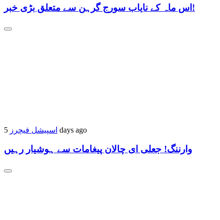
اس ماہ کے نایاب سورج گرہن سے متعلق بڑی خبر!
اسپیشل فیچرز
5 days ago
وارننگ! جعلی ای چالان پیغامات سے ہوشیار رہیں