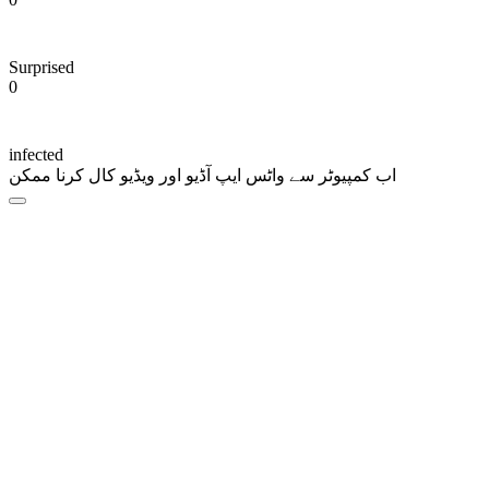
Surprised
0
infected
اب کمپیوٹر سے واٹس ایپ آڈیو اور ویڈیو کال کرنا ممکن