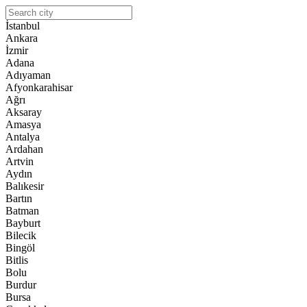
İstanbul
Ankara
İzmir
Adana
Adıyaman
Afyonkarahisar
Ağrı
Aksaray
Amasya
Antalya
Ardahan
Artvin
Aydın
Balıkesir
Bartın
Batman
Bayburt
Bilecik
Bingöl
Bitlis
Bolu
Burdur
Bursa