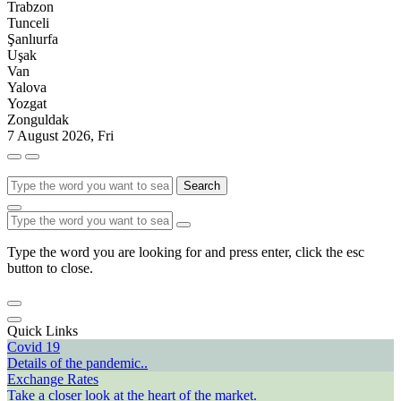
Trabzon
Tunceli
Şanlıurfa
Uşak
Van
Yalova
Yozgat
Zonguldak
7 August 2026, Fri
Search
Type the word you are looking for and press enter, click the esc
button to close.
Quick Links
Covid 19
Details of the pandemic..
Exchange Rates
Take a closer look at the heart of the market.