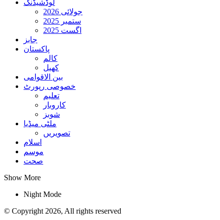
لوڈشیڈنگ
جولائی 2026
ستمبر 2025
اگست 2025
جابز
پاکستان
کالم
کھیل
بین الاقوامی
خصوصی رپورٹ
تعلیم
کاروبار
شوبز
ملٹی میڈیا
تصویریں
اسلام
موسم
صحت
Show More
Night Mode
© Copyright 2026, All rights reserved