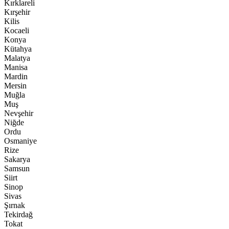
Kırklareli
Kırşehir
Kilis
Kocaeli
Konya
Kütahya
Malatya
Manisa
Mardin
Mersin
Muğla
Muş
Nevşehir
Niğde
Ordu
Osmaniye
Rize
Sakarya
Samsun
Siirt
Sinop
Sivas
Şırnak
Tekirdağ
Tokat