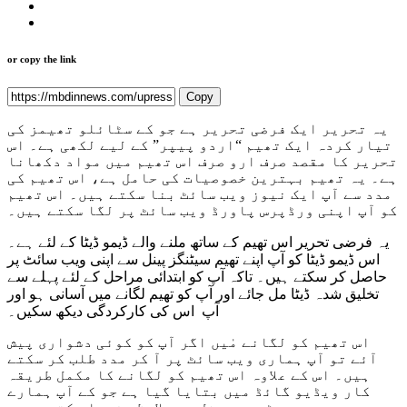
or copy the link
Copy
یہ تحریر ایک فرضی تحریر ہے جو کے سٹائلو تھیمز کی
تیار کردہ ایک تھیم “اردو پیپر” کے لیے لکھی ہے۔ اس
تحریر کا مقصد صرف ارو صرف اس تھیم میں مواد دکھانا
ہے۔ یہ تھیم بہترین خصوصیات کی حامل ہے، اس تھیم کی
مدد سے آپ ایک نیوز ویب سائٹ بنا سکتے ہیں۔ اس تھیم
کو آپ اپنی ورڈپرس پاورڈ ویب سائٹ پر لگا سکتے ہیں۔
یہ فرضی تحریر اس تھیم کے ساتھ ملنے والے ڈیمو ڈیٹا کے لئے ہے۔
اس ڈیمو ڈیٹا کو آپ اپنے تھیم سیٹنگز پینل سے اپنی ویب سائٹ پر
حاصل کر سکتے ہیں۔ تاکہ آپ کو ابتدائی مراحل کے لئے پہلے سے
تخلیق شدہ ڈیٹا مل جائے اور آپ کو تھیم لگانے میں آسانی ہو اور
آپ اس کی کارکردگی دیکھ سکیں۔
اس تھیم کو لگانے مٰیں اگر آپ کو کوئی دشواری پیش
آئے تو آپ ہماری ویب سائٹ پر آ کر مدد طلب کر سکتے
ہیں۔ اس کے علاوہ اس تھیم کو لگانے کا مکمل طریقہ
کار ویڈیو گائڈ میں بتایا گیا ہے جو کے آپ ہمارے