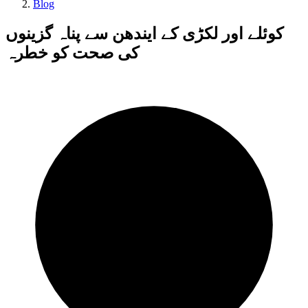
Blog
کوئلے اور لکڑی کے ایندھن سے پناہ گزینوں
کی صحت کو خطرہ