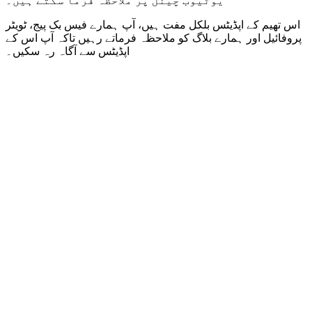
یوٹیوب چینل پر ملاحظہ فرما سکتے ہیں۔
اس تھیم کے اپڈیٹس بلکل مفت ہیں، آپ ہمارے فیس بک پیج، ٹویٹر
پروفائیل اور ہمارے بلاگ کو ملاحظہ فرماتے رہیں تاکہ آپ اس کے
اپڈیٹس سے آگاہ رہ سکیں۔