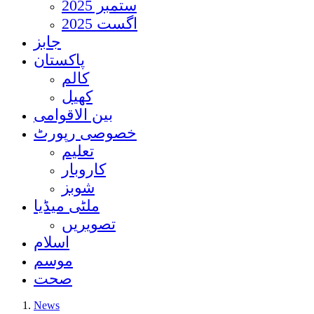
ستمبر 2025
اگست 2025
جابز
پاکستان
کالم
کھیل
بین الاقوامی
خصوصی رپورٹ
تعلیم
کاروبار
شوبز
ملٹی میڈیا
تصویریں
اسلام
موسم
صحت
News