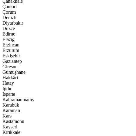
Çanakkale
Çankırı
Çorum
Denizli
Diyarbakır
Düzce
Edirne
Elazığ
Erzincan
Erzurum
Eskişehir
Gaziantep
Giresun
Gümüşhane
Hakkâri
Hatay
Iğdır
Isparta
Kahramanmaraş
Karabük
Karaman
Kars
Kastamonu
Kayseri
Kırıkkale