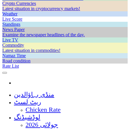
Crypto Currencies
Latest situation in cryptocurrency markets!
Weather
Live Score
Standings
News Paper
Examine the newspaper headlines of the day.
Live TV
Commodity
Latest situation in commodities!
Namaz Time
Road condition
Rate List
منڈی بہاؤالدین
ریٹ لسٹ
Chicken Rate
لوڈشیڈنگ
جولائی 2026