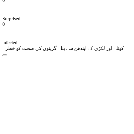
0
Surprised
0
infected
کوئلے اور لکڑی کے ایندھن سے پناہ گزینوں کی صحت کو خطرہ