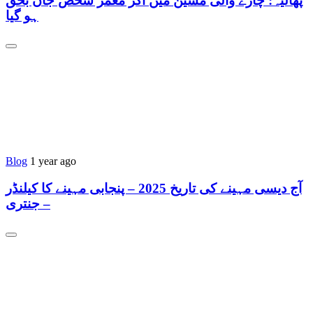
پھالیہ: چارے والی مشین میں آکر معمر شخص جاں بحق
ہو گیا
Blog
1 year ago
آج دیسی مہینے کی تاریخ 2025 – پنجابی مہینے کا کیلنڈر
– جنتری