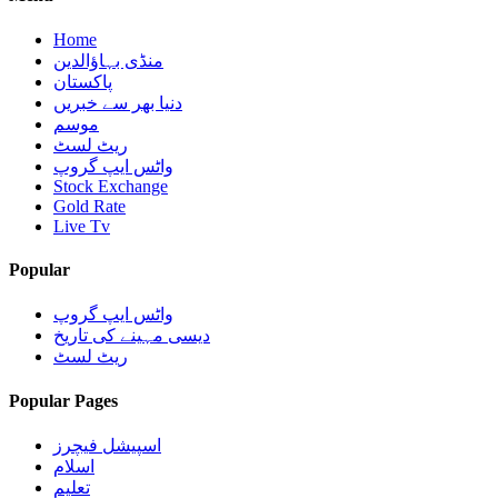
Home
منڈی بہاؤالدین
پاکستان
دنیا بھر سے خبریں
موسم
ریٹ لسٹ
واٹس ایپ گروپ
Stock Exchange
Gold Rate
Live Tv
Popular
واٹس ایپ گروپ
دیسی مہینے کی تاریخ
ریٹ لسٹ
Popular Pages
اسپیشل فیچرز
اسلام
تعلیم