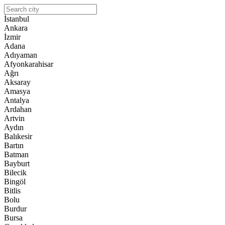
İstanbul
Ankara
İzmir
Adana
Adıyaman
Afyonkarahisar
Ağrı
Aksaray
Amasya
Antalya
Ardahan
Artvin
Aydın
Balıkesir
Bartın
Batman
Bayburt
Bilecik
Bingöl
Bitlis
Bolu
Burdur
Bursa