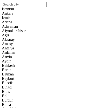
İstanbul
Ankara
İzmir
Adana
Adıyaman
Afyonkarahisar
Ağrı
Aksaray
Amasya
Antalya
Ardahan
Artvin
Aydın
Balıkesir
Bartın
Batman
Bayburt
Bilecik
Bingöl
Bitlis
Bolu
Burdur
Bursa