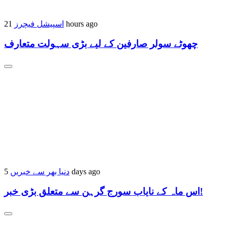
اسپیشل فیچرز
21 hours ago
چھوٹے سولر صارفین کے لیے بڑی سہولت متعارف
دنیا بھر سے خبریں
5 days ago
اس ماہ کے نایاب سورج گرہن سے متعلق بڑی خبر!