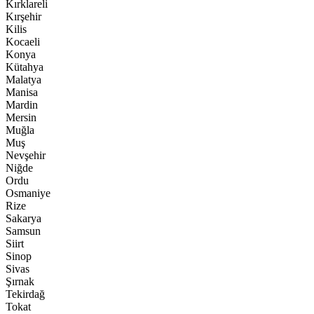
Kırklareli
Kırşehir
Kilis
Kocaeli
Konya
Kütahya
Malatya
Manisa
Mardin
Mersin
Muğla
Muş
Nevşehir
Niğde
Ordu
Osmaniye
Rize
Sakarya
Samsun
Siirt
Sinop
Sivas
Şırnak
Tekirdağ
Tokat