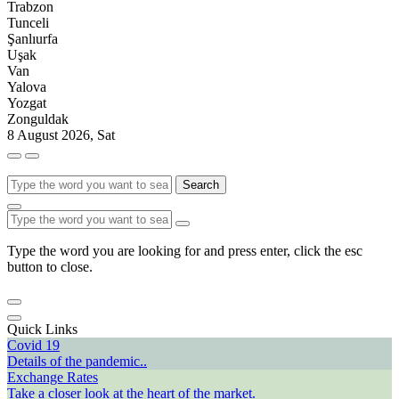
Trabzon
Tunceli
Şanlıurfa
Uşak
Van
Yalova
Yozgat
Zonguldak
8 August 2026, Sat
Search
Type the word you are looking for and press enter, click the esc
button to close.
Quick Links
Covid 19
Details of the pandemic..
Exchange Rates
Take a closer look at the heart of the market.