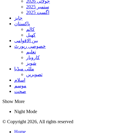
جولائی 2026
ستمبر 2025
اگست 2025
جابز
پاکستان
کالم
کھیل
بین الاقوامی
خصوصی رپورٹ
تعلیم
کاروبار
شوبز
ملٹی میڈیا
تصویریں
اسلام
موسم
صحت
Show More
Night Mode
© Copyright 2026, All rights reserved
Home