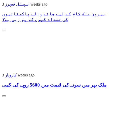
اسپیشل فیچرز
3 weeks ago
بیرون ملک کام کے لیے جانے والے پاکستانیوں
کی تعداد کیوں کم ہو رہی ہے؟
کاروبار
3 weeks ago
ملک بھر میں سونے کی قیمت میں 5600 روپے کی کمی