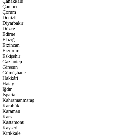
Çanakkale
Çankırı
Çorum
Denizli
Diyarbakır
Düzce
Edirne
Elazığ
Erzincan
Erzurum
Eskişehir
Gaziantep
Giresun
Gümüşhane
Hakkâri
Hatay
Iğdır
Isparta
Kahramanmaraş
Karabük
Karaman
Kars
Kastamonu
Kayseri
Kırıkkale