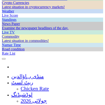
Crypto Currencies
Latest situation in cryptocurrency markets!
Weather
Live Score
Standings
News Paper
Examine the newspaper headlines of the day.
Live TV
Commodity
Latest situation in commodities!
Namaz Time
Road condition
Rate List
منڈی بہاؤالدین
ریٹ لسٹ
Chicken Rate
لوڈشیڈنگ
جولائی 2026