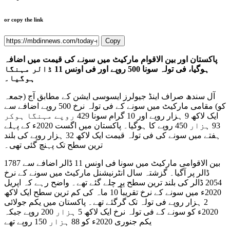
or copy the link
Copy
پاکستان اور بین الاقوام مارکیٹ میں سونے کی قیمت میں اضافہ
ہوگیا، فی تولہ سونا 500 روپے اور فی اونس 11 ڈالر مہنگا
ہوگیا۔
آل سندھ صراف اینڈ جیولرز ایسوسی ایشن کے مطابق آج (جمعہ
کو) مقامی مارکیٹ میں سونے کے فی تولہ نرخ 500 روپے اضافے سے
ایک لاکھ 9 ہزار روپے اور 10 گرام سونا 429 روپے مہنگا ہوکر
93 ہزار 450 روپے کا ہوگیا۔ پاکستان میں اگست 2020ء کے پہلے
ہفتے میں سونے کی فی تولہ قیمت ایک لاکھ 32 ہزار روپے کی بلند
ترین سطح تک پہنچ گئی تھی۔
بین الاقوامی مارکیٹ میں سونا فی اونس 11 ڈالر اضافے سے 1787
ڈالر پر آگیا۔ گزشتہ سال انٹرنیشنل مارکیٹ میں سونے کے نرخ
2054 ڈالر کی بلند ترین سطح پر چلے گئے تھے۔ واضح رہے کہ اپریل
2020ء میں سونے کے نرخ تقریباً 10 ماہ کی کم ترین سطح ایک لاکھ
2 ہزار روپے فی تولہ تک گرگئے تھے۔ پاکستان میں یکم جولائی
2020ء کو سونے کے فی تولہ نرخ ایک لاکھ 5 ہزار 200 روپے جبکہ
یکم جنوری 2020ء کو 88 ہزار 150 روپے تھے