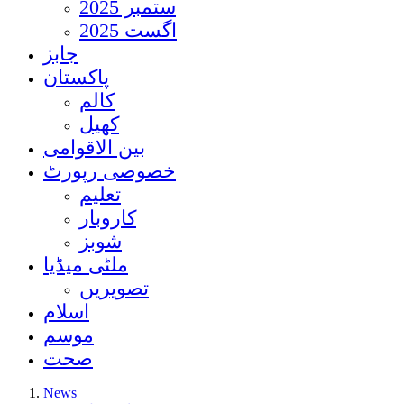
ستمبر 2025
اگست 2025
جابز
پاکستان
کالم
کھیل
بین الاقوامی
خصوصی رپورٹ
تعلیم
کاروبار
شوبز
ملٹی میڈیا
تصویریں
اسلام
موسم
صحت
News