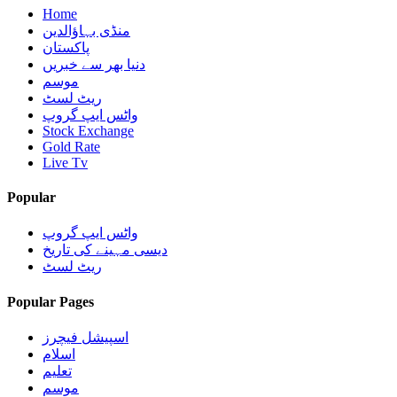
Home
منڈی بہاؤالدین
پاکستان
دنیا بھر سے خبریں
موسم
ریٹ لسٹ
واٹس ایپ گروپ
Stock Exchange
Gold Rate
Live Tv
Popular
واٹس ایپ گروپ
دیسی مہینے کی تاریخ
ریٹ لسٹ
Popular Pages
اسپیشل فیچرز
اسلام
تعلیم
موسم