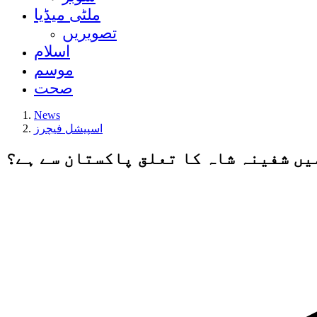
ملٹی میڈیا
تصویریں
اسلام
موسم
صحت
News
اسپیشل فیچرز
یں شفینہ شاہ کا تعلق پاکستان سے ہے؟