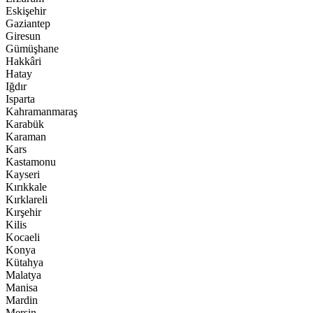
Eskişehir
Gaziantep
Giresun
Gümüşhane
Hakkâri
Hatay
Iğdır
Isparta
Kahramanmaraş
Karabük
Karaman
Kars
Kastamonu
Kayseri
Kırıkkale
Kırklareli
Kırşehir
Kilis
Kocaeli
Konya
Kütahya
Malatya
Manisa
Mardin
Mersin