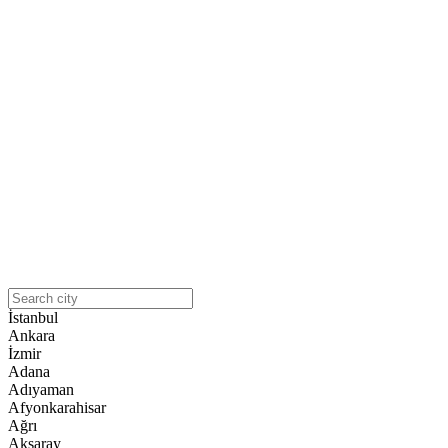
İstanbul
Ankara
İzmir
Adana
Adıyaman
Afyonkarahisar
Ağrı
Aksaray