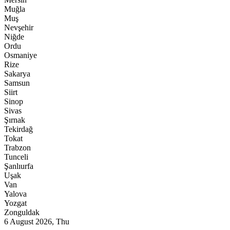
Muğla
Muş
Nevşehir
Niğde
Ordu
Osmaniye
Rize
Sakarya
Samsun
Siirt
Sinop
Sivas
Şırnak
Tekirdağ
Tokat
Trabzon
Tunceli
Şanlıurfa
Uşak
Van
Yalova
Yozgat
Zonguldak
6 August 2026, Thu