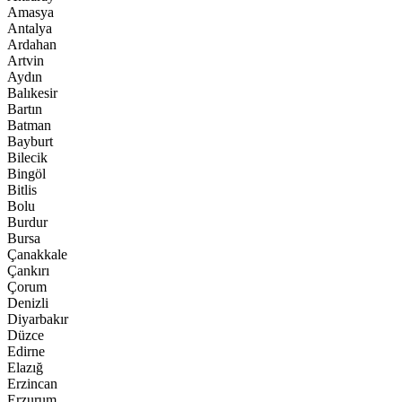
Amasya
Antalya
Ardahan
Artvin
Aydın
Balıkesir
Bartın
Batman
Bayburt
Bilecik
Bingöl
Bitlis
Bolu
Burdur
Bursa
Çanakkale
Çankırı
Çorum
Denizli
Diyarbakır
Düzce
Edirne
Elazığ
Erzincan
Erzurum