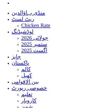
منڈی بہاؤالدین
ریٹ لسٹ
Chicken Rate
لوڈشیڈنگ
جولائی 2026
ستمبر 2025
اگست 2025
جابز
پاکستان
کالم
کھیل
بین الاقوامی
خصوصی رپورٹ
تعلیم
کاروبار
شوبز