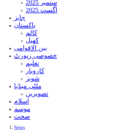
ستمبر 2025
اگست 2025
جابز
پاکستان
کالم
کھیل
بین الاقوامی
خصوصی رپورٹ
تعلیم
کاروبار
شوبز
ملٹی میڈیا
تصویریں
اسلام
موسم
صحت
News