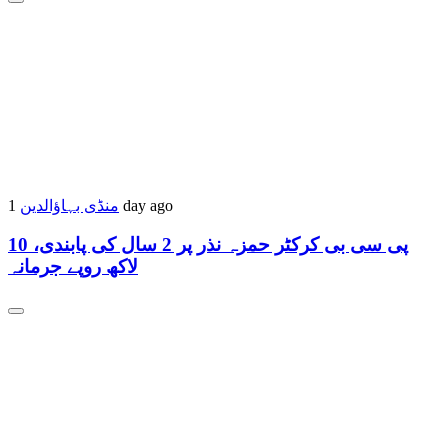
منڈی بہاؤالدین
1 day ago
پی سی بی کرکٹر حمزہ نذر پر 2 سال کی پابندی، 10
لاکھ روپے جرمانہ