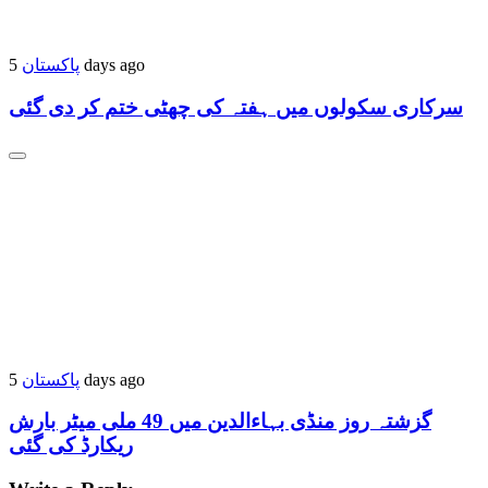
پاکستان
5 days ago
سرکاری سکولوں میں ہفتہ کی چھٹی ختم کر دی گئی
پاکستان
5 days ago
گزشتہ روز منڈی بہاءالدین میں 49 ملی میٹر بارش
ریکارڈ کی گئی