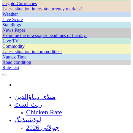
Crypto Currencies
Latest situation in cryptocurrency markets!
Weather
Live Score
Standings
News Paper
Examine the newspaper headlines of the day.
Live TV
Commodity
Latest situation in commodities!
Namaz Time
Road condition
Rate List
منڈی بہاؤالدین
ریٹ لسٹ
Chicken Rate
لوڈشیڈنگ
جولائی 2026