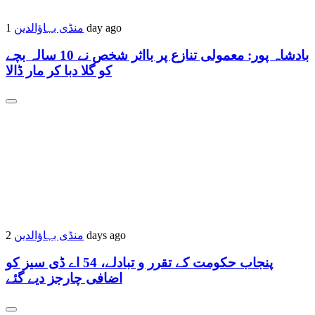
منڈی بہاؤالدین
1 day ago
بادشاہ پور: معمولی تنازع پر بااثر شخص نے 10 سالہ بچے
کو گلا دبا کر مار ڈالا
منڈی بہاؤالدین
2 days ago
پنجاب حکومت کے تقرر و تبادلے، 54 اے ڈی سیز کو
اضافی چارجز دیے گئے