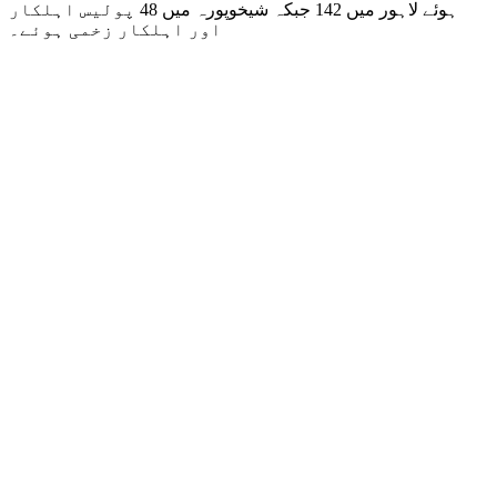
ہوئے لاہور میں 142 جبکہ شیخوپورہ میں 48 پولیس اہلکار
اور اہلکار زخمی ہوئے۔