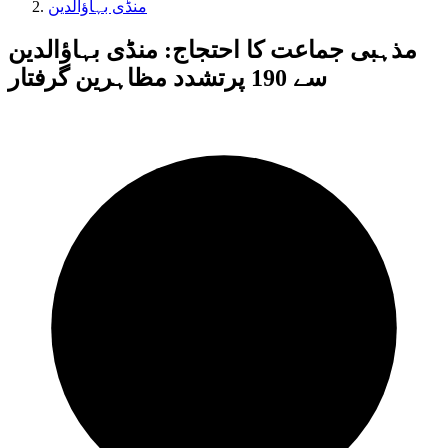
منڈی بہاؤالدین
مذہبی جماعت کا احتجاج: منڈی بہاؤالدین
سے 190 پرتشدد مظاہرین گرفتار