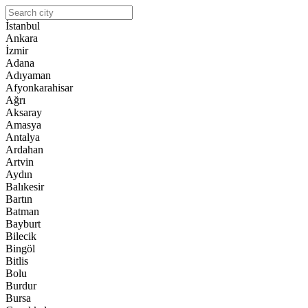
İstanbul
Ankara
İzmir
Adana
Adıyaman
Afyonkarahisar
Ağrı
Aksaray
Amasya
Antalya
Ardahan
Artvin
Aydın
Balıkesir
Bartın
Batman
Bayburt
Bilecik
Bingöl
Bitlis
Bolu
Burdur
Bursa