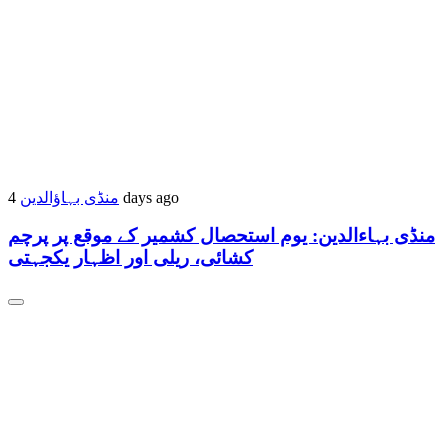
منڈی بہاؤالدین
4 days ago
منڈی بہاءالدین: یوم استحصال کشمیر کے موقع پر پرچم
کشائی، ریلی اور اظہار یکجہتی