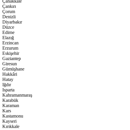
Çanakkale
Çankırı
Çorum
Denizli
Diyarbakır
Düzce
Edirne
Elazığ
Erzincan
Erzurum
Eskişehir
Gaziantep
Giresun
Gümüşhane
Hakkâri
Hatay
Iğdır
Isparta
Kahramanmaraş
Karabük
Karaman
Kars
Kastamonu
Kayseri
Kırıkkale