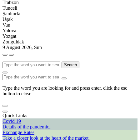
Trabzon
Tunceli
Şanlıurfa
Uşak
Van
Yalova
Yozgat
Zonguldak
9 August 2026, Sun
Search
Type the word you are looking for and press enter, click the esc
button to close.
Quick Links
Covid 19
Details of the pandemic..
Exchange Rates
Take a closer look at the heart of the market.