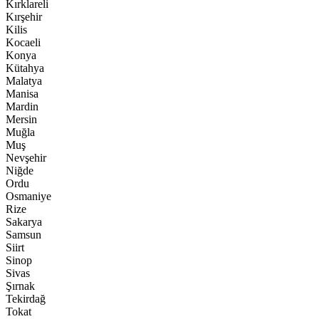
Kırklareli
Kırşehir
Kilis
Kocaeli
Konya
Kütahya
Malatya
Manisa
Mardin
Mersin
Muğla
Muş
Nevşehir
Niğde
Ordu
Osmaniye
Rize
Sakarya
Samsun
Siirt
Sinop
Sivas
Şırnak
Tekirdağ
Tokat