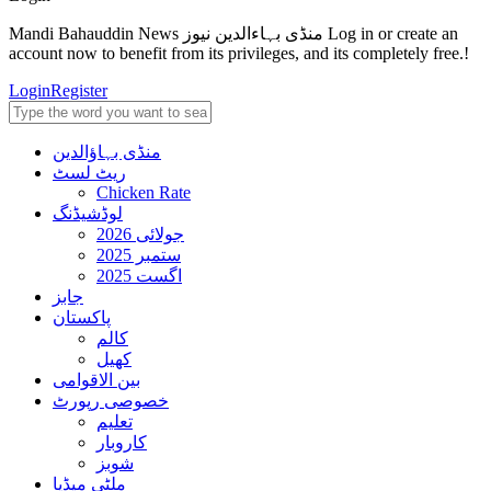
Mandi Bahauddin News منڈی بہاءالدین نیوز Log in or create an
account now to benefit from its privileges, and its completely free.!
Login
Register
منڈی بہاؤالدین
ریٹ لسٹ
Chicken Rate
لوڈشیڈنگ
جولائی 2026
ستمبر 2025
اگست 2025
جابز
پاکستان
کالم
کھیل
بین الاقوامی
خصوصی رپورٹ
تعلیم
کاروبار
شوبز
ملٹی میڈیا