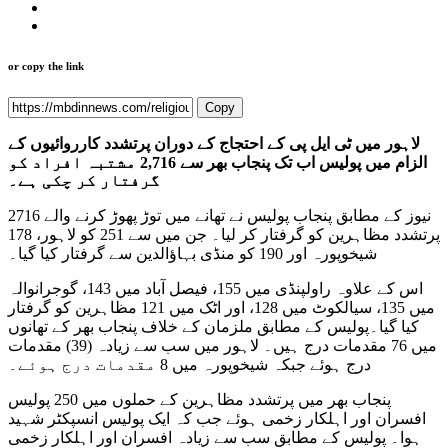
or copy the link
Copy
لاہور میں ٹی ایل پی کے احتجاج کے دوران پرتشدد کارروائیوں کے
الزام میں پولیس اب تک پنجاب بھر سے 2,716 مشتبہ افراد کو
گرفتار کر چکی ہے۔
نیوز کے مطابق پنجاب پولیس نے تھانے میں توڑ پھوڑ کرنے والے 2716
پرتشدد مظاہرین کو گرفتار کر لیا۔ جن میں سے 251 کو لاہور، 178
شیخوپورہ اور 190 کو منڈی بہاؤالدین سے گرفتار کیا گیا۔
اس کے علاوہ راولپنڈی میں 155، فیصل آباد میں 143، گوجرانوالہ
میں 135، سیالکوٹ میں 128، اور اٹک میں 121 مظاہرین کو گرفتار
کیا گیا۔پولیس کے مطابق ملزمان کے خلاف پنجاب بھر کے تھانوں
میں 76 مقدمات درج ہیں۔ لاہور میں سب سے زیادہ (39) مقدمات
درج ہوئے جبکہ شیخوپورہ میں 8 مقدمات درج ہوئے۔
پنجاب بھر میں پرتشدد مظاہرین کے حملوں میں 250 پولیس
افسران اور اہلکار زخمی ہوئے جب کہ ایک پولیس انسپکٹر شہید
ہوا۔ پولیس کے مطابق سب سے زیادہ افسران اور اہلکار زخمی