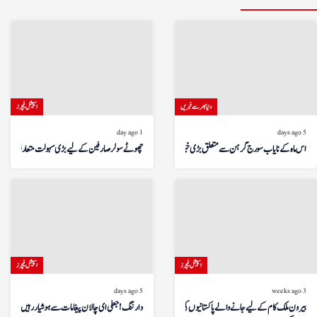
دنیا بھر سے خبریں
اسپیشل فیچرز
1 day ago
5 days ago
اس ماہ کے نایاب سورج گرہن سے متعلق بڑی خبر!
چھوٹے سولر صارفین کے لیے بڑی سہولت متعارف
اسپیشل فیچرز
اسپیشل فیچرز
5 days ago
3 weeks ago
بیرون ملک کام کے لیے جانے والے پاکستانیوں کی تعداد
وارننگ! جعلی ای چالان پیغامات سے ہوشیار رہیں