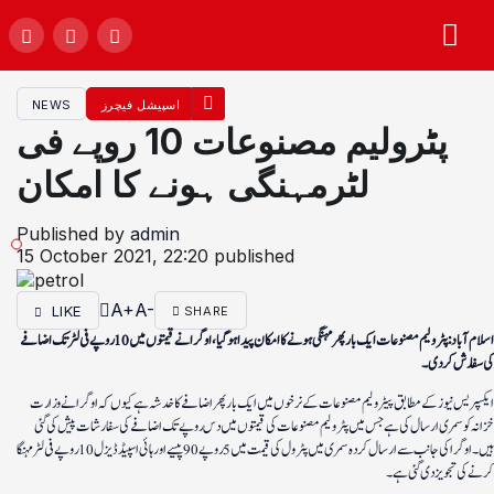
اسپیشل فیچرز
NEWS
پٹرولیم مصنوعات 10 روپے فی
لٹرمہنگی ہونے کا امکان
Published by
admin
15 October 2021, 22:20
published
A+
A-
LIKE
SHARE
اسلام آباد: پٹرولیم مصنوعات ایک بار پھر مہنگی ہونے کا امکان پیدا ہوگیا، اوگرا نے قیمتوں میں 10 روپے فی لٹر تک اضافے
کی سفارش کردی۔
ایکسپریس نیوز کے مطابق پیٹرولیم مصنوعات کے نرخوں میں ایک بار پھر اضافے کا خدشہ ہے کیوں کہ اوگرا نے وزارت
خزانہ کو سمری ارسال کی ہے جس میں پٹرولیم مصنوعات کی قیمتوں میں دس روپے تک اضافے کی سفارشات پیش کی گئی
ہیں۔ اوگرا کی جانب سے ارسال کردہ سمری میں پٹرول کی قیمت میں 5 روپے 90 پیسے اور ہائی اسپیڈ ڈیزل 10 روپے فی لٹر مہنگا
کرنے کی تجویز دی گئی ہے۔