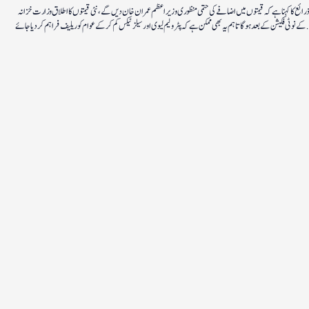
ذرائع کا کہنا ہے کہ قیمتوں میں اضافے کی حتمی منظوری وزیر اعظم عمران خان دیں گے، نئی قیمتوں کا اطلاق وزارت خزانہ
کے نوٹی فکیشن کے بعد ہوگا تاہم یہ بھی ممکن ہے کہ پٹرولیم لیوی اور سیلز ٹیکس کم کرکے عوام کو ریلیف فراہم کردیا جائے.