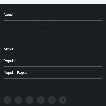
About
MBDIN NEWS ( منڈی بہاؤالدین نیوز ) is the largest media
network of District Mandi Bahauddin which is serving since
2008.
Latest News, Jobs, Pictures, Videos and updates of MBDIN
Menu
Popular
Popular Pages
© Copyright 2026, All rights reserved.
About Us
Privacy Policy