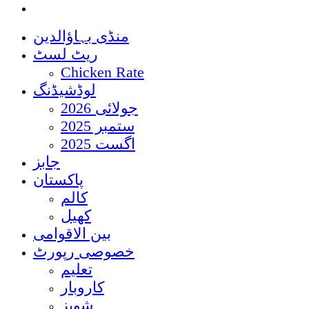
منڈی بہاؤالدین
ریٹ لسٹ
Chicken Rate
لوڈشیڈنگ
جولائی 2026
ستمبر 2025
اگست 2025
جابز
پاکستان
کالم
کھیل
بین الاقوامی
خصوصی رپورٹ
تعلیم
کاروبار
شوبز