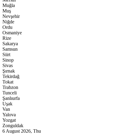
Muğla
Muş
Nevşehir
Niğde
Ordu
Osmaniye
Rize
Sakarya
Samsun
Siirt
Sinop
Sivas
Şırnak
Tekirdağ
Tokat
Trabzon
Tunceli
Şanlıurfa
Uşak
Van
Yalova
Yozgat
Zonguldak
6 August 2026, Thu