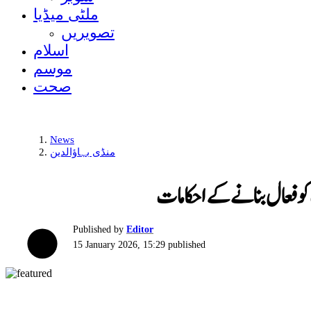
ملٹی میڈیا
تصویریں
اسلام
موسم
صحت
News
منڈی بہاؤالدین
و فعال بنانے کے احکامات
Published by
Editor
15 January 2026, 15:29
published