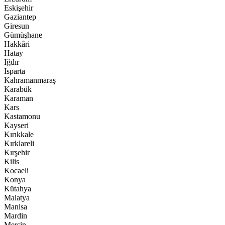
Eskişehir
Gaziantep
Giresun
Gümüşhane
Hakkâri
Hatay
Iğdır
Isparta
Kahramanmaraş
Karabük
Karaman
Kars
Kastamonu
Kayseri
Kırıkkale
Kırklareli
Kırşehir
Kilis
Kocaeli
Konya
Kütahya
Malatya
Manisa
Mardin
Mersin