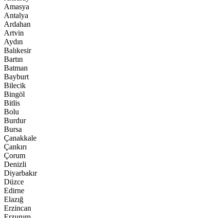
Amasya
Antalya
Ardahan
Artvin
Aydın
Balıkesir
Bartın
Batman
Bayburt
Bilecik
Bingöl
Bitlis
Bolu
Burdur
Bursa
Çanakkale
Çankırı
Çorum
Denizli
Diyarbakır
Düzce
Edirne
Elazığ
Erzincan
Erzurum