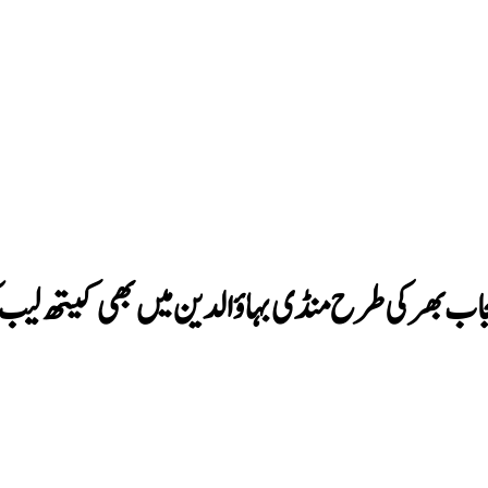
جاب بھر کی طرح منڈی بہاؤالدین میں بھی کیتھ لیب ک