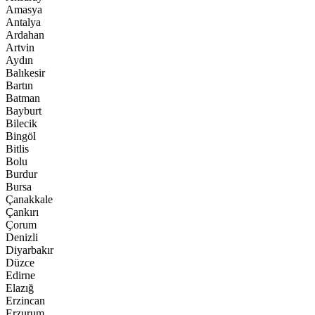
Amasya
Antalya
Ardahan
Artvin
Aydın
Balıkesir
Bartın
Batman
Bayburt
Bilecik
Bingöl
Bitlis
Bolu
Burdur
Bursa
Çanakkale
Çankırı
Çorum
Denizli
Diyarbakır
Düzce
Edirne
Elazığ
Erzincan
Erzurum