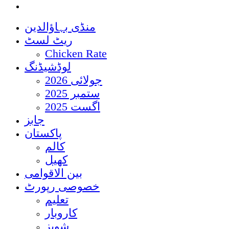
منڈی بہاؤالدین
ریٹ لسٹ
Chicken Rate
لوڈشیڈنگ
جولائی 2026
ستمبر 2025
اگست 2025
جابز
پاکستان
کالم
کھیل
بین الاقوامی
خصوصی رپورٹ
تعلیم
کاروبار
شوبز