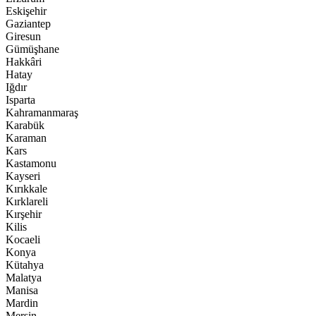
Eskişehir
Gaziantep
Giresun
Gümüşhane
Hakkâri
Hatay
Iğdır
Isparta
Kahramanmaraş
Karabük
Karaman
Kars
Kastamonu
Kayseri
Kırıkkale
Kırklareli
Kırşehir
Kilis
Kocaeli
Konya
Kütahya
Malatya
Manisa
Mardin
Mersin