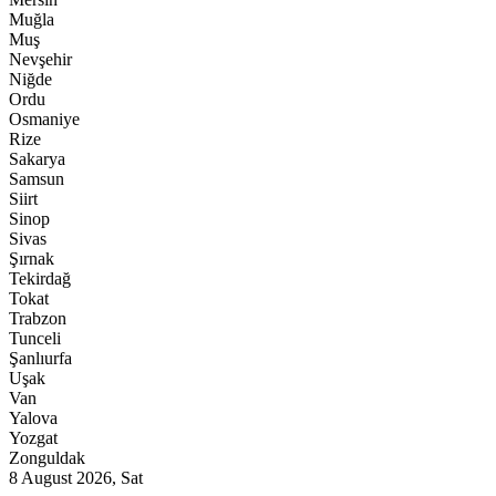
Muğla
Muş
Nevşehir
Niğde
Ordu
Osmaniye
Rize
Sakarya
Samsun
Siirt
Sinop
Sivas
Şırnak
Tekirdağ
Tokat
Trabzon
Tunceli
Şanlıurfa
Uşak
Van
Yalova
Yozgat
Zonguldak
8 August 2026, Sat