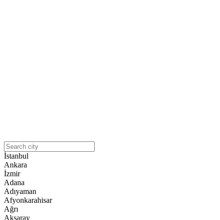
İstanbul
Ankara
İzmir
Adana
Adıyaman
Afyonkarahisar
Ağrı
Aksaray