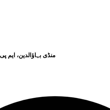
منڈی بہاؤالدین، ایم پی 