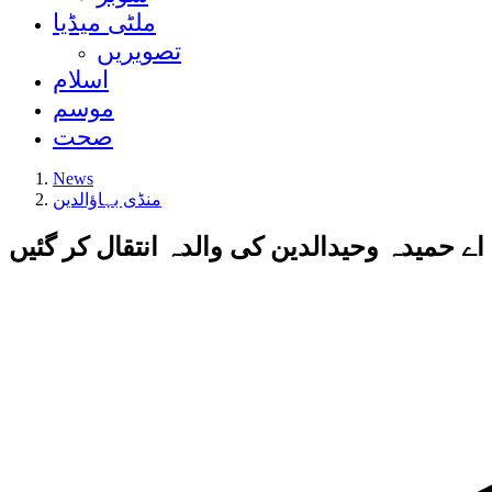
ملٹی میڈیا
تصویریں
اسلام
موسم
صحت
News
منڈی بہاؤالدین
اے حمیدہ وحیدالدین کی والدہ انتقال کر گئیں