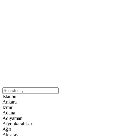
İstanbul
Ankara
İzmir
Adana
Adıyaman
Afyonkarahisar
Ağrı
Aksaray