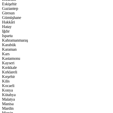
Eskişehir
Gaziantep
Giresun
Gümüşhane
Hakkâri
Hatay
Iğdır
Isparta
Kahramanmaraş
Karabük
Karaman
Kars
Kastamonu
Kayseri
Kırıkkale
Kırklareli
Kırşehir
Kilis
Kocaeli
Konya
Kütahya
Malatya
Manisa
Mardin
Mersin