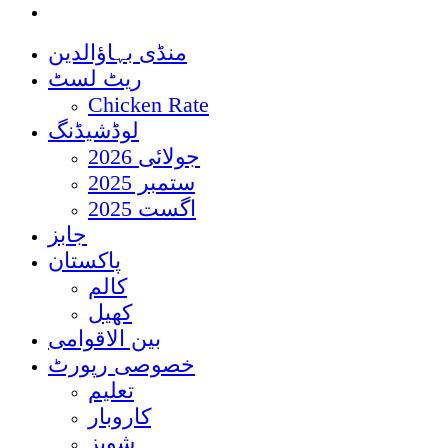
منڈی بہاؤالدین
ریٹ لسٹ
Chicken Rate
لوڈشیڈنگ
جولائی 2026
ستمبر 2025
اگست 2025
جابز
پاکستان
کالم
کھیل
بین الاقوامی
خصوصی رپورٹ
تعلیم
کاروبار
شوبز