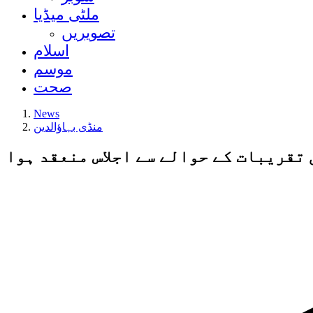
ملٹی میڈیا
تصویریں
اسلام
موسم
صحت
News
منڈی بہاؤالدین
تقریبات کے حوالے سے اجلاس منعقد ہوا