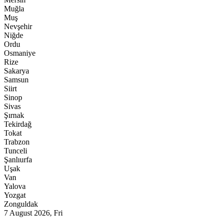
Muğla
Muş
Nevşehir
Niğde
Ordu
Osmaniye
Rize
Sakarya
Samsun
Siirt
Sinop
Sivas
Şırnak
Tekirdağ
Tokat
Trabzon
Tunceli
Şanlıurfa
Uşak
Van
Yalova
Yozgat
Zonguldak
7 August 2026, Fri