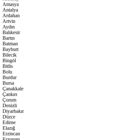
Amasya
Antalya
Ardahan
Artvin
Aydın
Balıkesir
Bartın
Batman
Bayburt
Bilecik
Bingöl
Bitlis
Bolu
Burdur
Bursa
Çanakkale
Çankırı
Çorum
Denizli
Diyarbakır
Düzce
Edirne
Elazığ
Erzincan
Erzurum